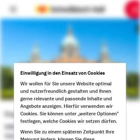
6
10
1
2
3
4
5
7
8
9
Einwilligung in den Einsatz von Cookies
Wir wollen für Sie unsere Website optimal
und nutzerfreundlich gestalten und Ihnen
gerne relevante und passende Inhalte und
Angebote anzeigen. Hierfür verwenden wir
Franz Hempen
Cookies. Sie können unter „weitere Optionen"
festlegen, welche Cookies wir setzen dürfen.
Selbstständiger Berater
Wenn Sie zu einem späteren Zeitpunkt Ihre
Moin moin aus Löningen!
Meinung ändern, können Sie diese