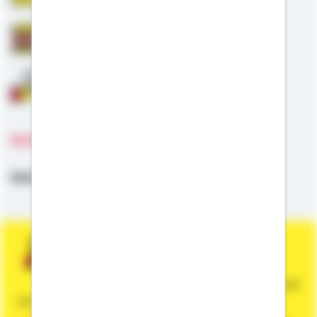
Staatliche Förderung
Anschlussfinanzierung
Sprachen
Deutsch,
Englisch,
Niederländisch
Sie wünschen eine persönliche und
unverbindliche Beratung?
Dann vereinbaren Sie gleich einen Termin mit
mir.