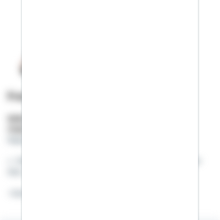
Franz Hempen
Selbstständiger Berater
Mobil:
01522 / 2685147
franz.hempen@schwaebisch-hall.de
Wer immer tut, was er schon kann, bleibt immer
das, was er schon ist.
-Henry Ford-