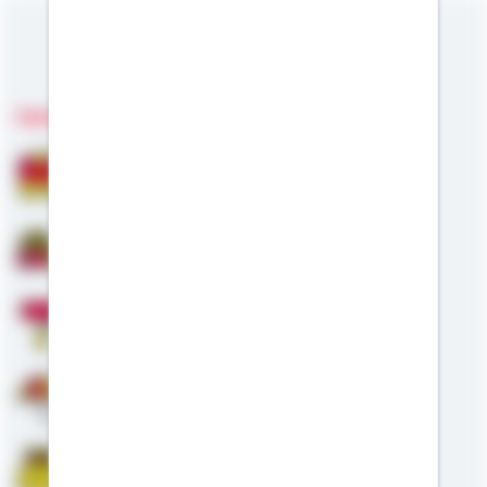
Meine Kompetenzen
Fachgebiete
Bausparen
Baufinanzierung
Modernisierung
Altersvorsorge
Riester