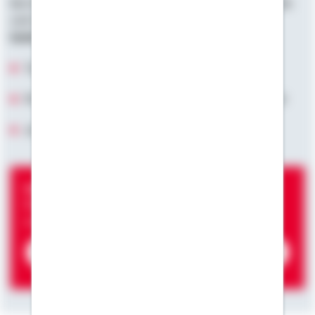
Bei Schwäbisch Hall finden Sie hierzu regelmäßig aktuelle
und informative Inhalte. Abonnieren Sie jetzt unseren
kostenlosen Newsletter:
Tipps & Trends zum Wohnen & Finanzieren
Monatlich kostenfreie Expertentipps aus erster Hand
Jederzeit auf Knopfdruck abbestellbar
Newsletter-Service
Bleiben Sie rund um die eigenen vier Wände immer
auf dem Laufenden.
Kostenlos anfordern