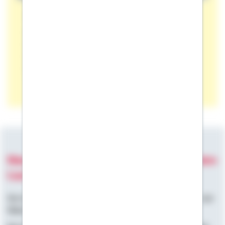
Schneelast berechnen
Erfahren Sie hier, wie Sie die Schneelast
berechnen, welche Schneelastzonen es in
Deutschland gibt und wie Sie Ihr Dach sicher
freiräumen.
Newsletter-Service: Bleiben Sie auf dem
Laufenden
Sie interessieren sich für Themen rund um die eigenen vier
Wände?