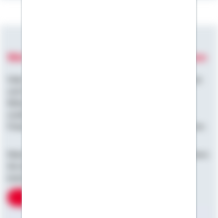
Wohnglück: Tipps, Ideen und Inspiration
Viele Themen und Homestories rund ums Bauen, Wohnen
und Garten finden Sie in unserer Kundenzeitschrift
Wohnglück. Sie erscheint viermal im Jahr und bietet
zusätzlich aktuelle Informationen und Tipps zur
Finanzierung und Fördermöglichkeiten von Wohneigentum.
Möchten Sie einen Blick ins Magazin werfen? Dann blättern
Sie doch in unserer
Leseprobe
oder bestellen ein
kostenloses
Probeexemplar
.
Probeexemplar anfordern