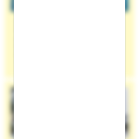
Hausboot bauen: Alle Infos zum Wohnen
auf dem Wasser
Sie wollen ein Hausboot bauen? Planen und
finanzieren Sie jetzt Ihren Traum vom Wohnen
auf dem Wasser. Gleich starten!