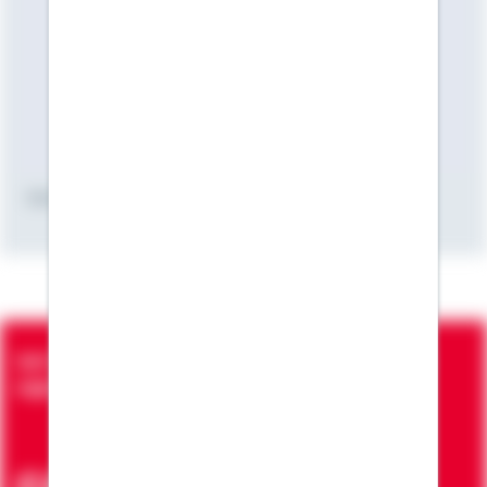
(Quelle: Verena Müller)
Seit über 90 Jahren bringen wir Menschen in die
eigenen vier Wände
ca. 7 Mio.