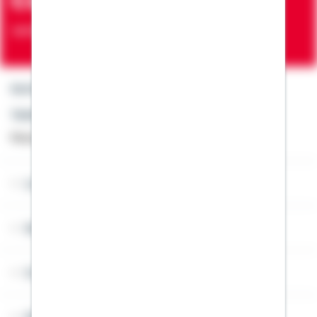
Verträge zur Erfüllung von Wohnwünschen
Kontakt
Telefon: +49 791 46-4444
Montag bis Freitag von 8 bis 20 Uhr
Lob & Kritik
Service
Cookies