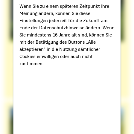
Wenn Sie zu einem späteren Zeitpunkt Ihre
Meinung ändern, können Sie diese
Einstellungen jederzeit für die Zukunft am
Ende der Datenschutzhinweise ändern. Wenn
Sie mindestens 16 Jahre alt sind, können Sie
mit der Betätigung des Buttons „Alle
akzeptieren" in die Nutzung sämtlicher
Mülltonnenbox selber bauen
Cookies einwilligen oder auch nicht
Hier finden Sie die Bauanleitungen, wie Sie eine
zustimmen.
praktische und optisch ansprechende Box für
Ihre Mülleimer bauen können.