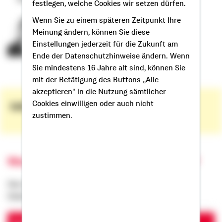
festlegen, welche Cookies wir setzen dürfen.
Wenn Sie zu einem späteren Zeitpunkt Ihre
Artikel erstellt von
Meinung ändern, können Sie diese
Astrid Sauer
Einstellungen jederzeit für die Zukunft am
Schwäbisch Hall-Redaktion
Ende der Datenschutzhinweise ändern. Wenn
Sie mindestens 16 Jahre alt sind, können Sie
mit der Betätigung des Buttons „Alle
akzeptieren" in die Nutzung sämtlicher
Cookies einwilligen oder auch nicht
Inhaltsverzeichnis
zustimmen.
Inhaltsverzeichnis geschlossen
Was kostet eine Solarthermieanlage?
Hier kurz die aufgeschlüsselten Kosten für eine
Solarthermieanlage:
Zur Tabelle (Gesamtansicht)
Zur Spalte: Beschreibung
Zur Spalte: Kosten