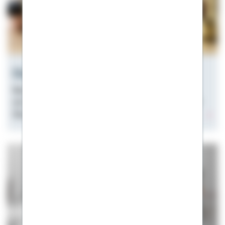
Hauskredit nach Trennung
Was tun, wenn nach einer Scheidung das Haus noch
mit einem Kredit belastet ist? Auszahlen? Verkaufen?
Übernehmen? Unsere Tipps & Infos.