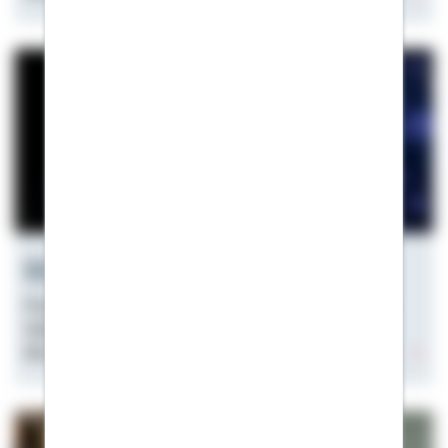
Bitcoin als Kreditsicherheit
Kryptowährung als Eigenkapital beim Hauskauf? Wir
haben einen unserer Heimatexperten gefragt, ob
Bitcoin & Co. als Kreditsicherheit zählen.