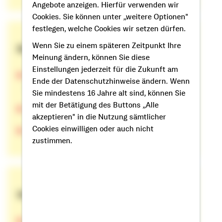
Angebote anzeigen. Hierfür verwenden wir
Cookies. Sie können unter „weitere Optionen"
festlegen, welche Cookies wir setzen dürfen.
Wenn Sie zu einem späteren Zeitpunkt Ihre
Beratung
Meinung ändern, können Sie diese
Einstellungen jederzeit für die Zukunft am
Beratung vereinbaren
Ende der Datenschutzhinweise ändern. Wenn
(Telefon, Video oder Chat)
Sie mindestens 16 Jahre alt sind, können Sie
mit der Betätigung des Buttons „Alle
Berater von A bis Z finden
akzeptieren" in die Nutzung sämtlicher
Cookies einwilligen oder auch nicht
Beratung und Finanzierungsablauf
zustimmen.
Services
Informationen gratis anfordern