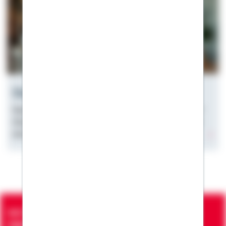
Hauskredit ohne Eigenkapital
Haus kaufen ohne Eigenkapital? ✓ Voraussetzungen ✓
Chancen & Risiken ✓ Tipps zur Vollfinanzierung. Jetzt
informieren!
Seit über 90 Jahren bringen wir Menschen in die
eigenen vier Wände