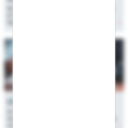
Wie finanziert man eine Wohnung? Alle Schritte, Infos
& Förderungen zur sicheren Finanzierung der
Eigentumswohnung.
Effektiver Jahreszins
Der effektiver Jahreszins zeigt die wahren jährlichen
Gesamtkosten eines Kredits. So wird er berechnet, das
unterscheidet ihn vom Sollzins.