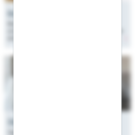
Grundschuld
Was ist eine Grundschuld? Was Sie beim Eintragen
und Löschen einer Grundschuld beachten müssen und
welche Vorteile es gibt, erfahren Sie hier.
Tilgungsaussetzungsdarlehen
Tilgungsaussetzungsdarlehen einfach erklärt: Sofort