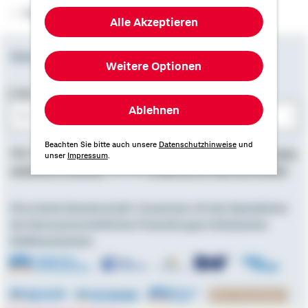
Folgen Sie uns
Alle Akzeptieren
Newsletter
Weitere Optionen
E-Mail-Adresse
Ablehnen
Bitte E-Mail eingeben
Beachten Sie bitte auch unsere
Datenschutzhinweise
und
Hier finden Sie
Impressum
, Informationen zum
Datenschutz
,
unser
Impressum
.
rechtliche Hinweise
und die
Erklärung zur Barrierefreiheit
.
Eine starke Gemeinschaft. Zusammen mit den Spezialisten
der Genossenschaftlichen FinanzGruppe Volksbanken
Raiffeisenbanken.
Externer Link: zu Partner Volksbanken Raiffeisenbanken
Externer Link: zu Partner Union Investment
Externer Link: zu Partner Mü
Externer Link: zu Partn
Externer Link:
Externer Link: zu Partner DZ HYP
Externer Link: zu Partner DZ Bank
Externer Link: zu Partner VR Sma
Externer Link: zu Pa