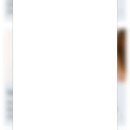
finanzieren, später tilgen – mit Bausparvertrag und
Zinssicherheit über die gesamte Laufzeit.
Finanzierungsbestätigung
Sie benötigen eine Finanzierungsbestätigung für eine
Besichtigung? ►Mit unserem Rechner erhalten Sie ein
Zertifikat zum Ausdrucken.