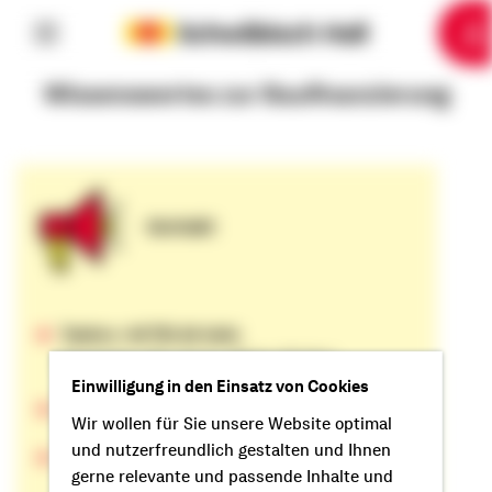
6
10
1
2
3
4
5
7
8
9
Wissenswertes zur Baufinanzierung
Kontakt
Telefon +49 791 46-4444
(kostenlos, Mo. bis Fr. 08 bis 20 Uhr)
Einwilligung in den Einsatz von Cookies
Kontaktformular
Wir wollen für Sie unsere Website optimal
und nutzerfreundlich gestalten und Ihnen
Chat
gerne relevante und passende Inhalte und