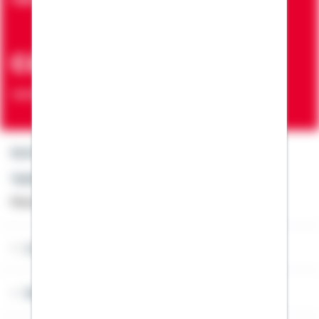
ca. 7 Mio.
Verträge zur Erfüllung von Wohnwünschen
Kontakt
Telefon: +49 791 46-4444
Montag bis Freitag von 8 bis 20 Uhr
Lob & Kritik
Service