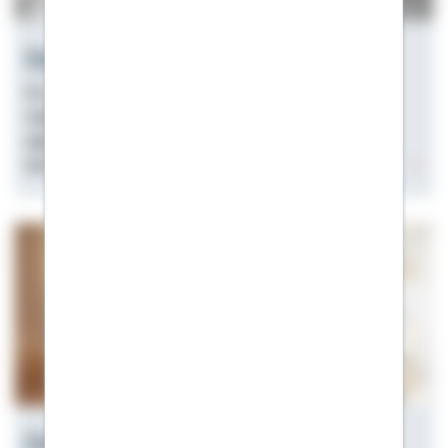
Haus alleine finanzieren
Ein Haus alleine finanzieren? Das ist durchaus
möglich. Wir geben Tipps, wie der Traum von den
eigenen vier Wänden auch für Singles wahr werden
kann.
Eigentumswohnung finanzieren