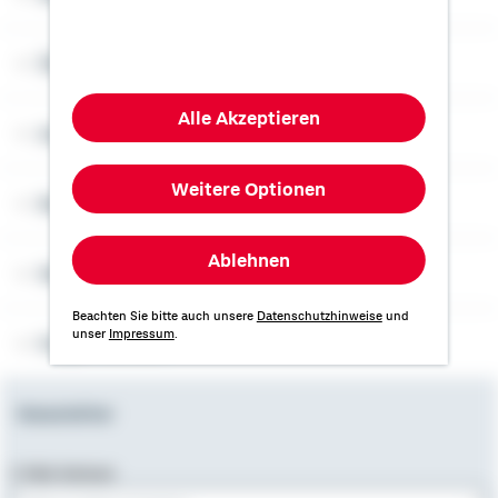
Über Schwäbisch Hall
Alle Akzeptieren
Angebotsseiten
Weitere Optionen
Rechner
Ablehnen
Weitere Informationen
Beachten Sie bitte auch unsere
Datenschutzhinweise
und
unser
Impressum
.
Folgen Sie uns
Newsletter
E-Mail-Adresse