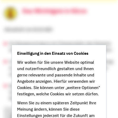
Das Wichtigste in Kürze
Aktualisiert am 02.02.2026
Ein Bausparvertrag ist ein Finanzprodukt, das Elemente
des Sparens und der Immobilienfinanzierung kombiniert.
Einwilligung in den Einsatz von Cookies
In der Ansparphase sparen Sie einen bestimmten Betrag
Wir wollen für Sie unsere Website optimal
an. Mit der Zuteilung haben Sie dann einen Anspruch
und nutzerfreundlich gestalten und Ihnen
auf das Bauspardarlehen.
gerne relevante und passende Inhalte und
Angebote anzeigen. Hierfür verwenden wir
Bausparverträge gibt es in unterschiedlichen
Cookies. Sie können unter „weitere Optionen"
Ausprägungen, passend zu unterschiedlichen
festlegen, welche Cookies wir setzen dürfen.
Bedürfnissen.
Wenn Sie zu einem späteren Zeitpunkt Ihre
Meinung ändern, können Sie diese
Artikel erstellt von
Einstellungen jederzeit für die Zukunft am
Ulrich Hasper