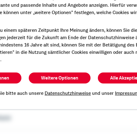
vante und passende Inhalte und Angebote anzeigen. Hierfür ver
ie können unter „weitere Optionen" festlegen, welche Cookies wi
u einem späteren Zeitpunkt Ihre Meinung ändern, können Sie di
gen jederzeit für die Zukunft am Ende der Datenschutzhinweise 
indestens 16 Jahre alt sind, können Sie mit der Betätigung des
ptieren" in die Nutzung sämtlicher Cookies einwilligen oder auch 
neral principals of
Learn more about the histo
.
Hall
hnen
Weitere Optionen
Alle Akzepti
on contracts Schwäbisch Hall is the biggest
ie bitte auch unsere
Datenschutzhinweise
und unser
Impressu
ture