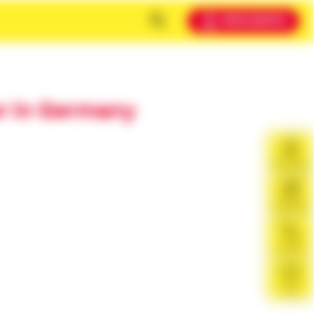
MEIN KONTO
r in Germany
Beratung
Infopaket
Telefon
Chat