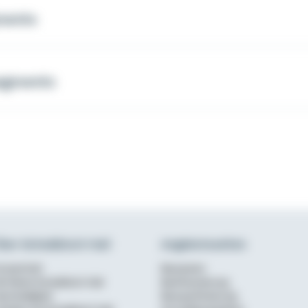
ments
segments
ber Schwäbisch Hall
Angebotsseiten
urzportrait
Bausparen
ie Marke Schwäbisch Hall
Baufinanzierung
achhaltigkeit
Bausparförderung