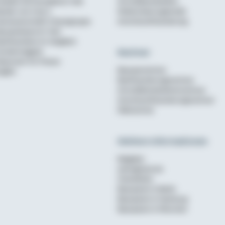
rbeiten bei Schwäbisch Hall
Annuitätendarlehen
erater von A bis Z
Modernisierungskredit
enossenschaftl. Finanzgruppe
Anschlussfinanzierung
ausparkasse im Test
aufinanzierer im Vergleich
Rechner
undenmagazin
ewsroom für Presse
Bausparrechner
nglish
Baufinanzierungsrechner
Annuitätendarlehensrechner
Anschlussfinanzierungsrechner
Mietrechner
Weitere Informationen
Ratgeber
wohnglueck.de
Checklisten
Bausparen in Berlin
Bausparen in Hamburg
Bausparen in München