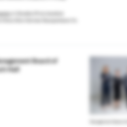
panies
in Slovakia (Prvá stavebná
and China (Sino-German Bausparkasse Co.
anagement Board of
h Hall
Management Board of