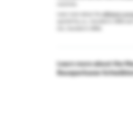
countries.
Learn more about the
affiliated com
sporitel’ňa, a.s., founded in 1992) 
Ltd., founded in 2004).
Learn more about the M
Bausparkasse Schwäbisc