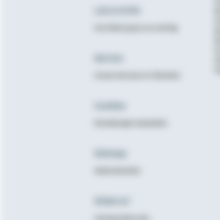
A
Lob & Kritik
B
G
Ihre Meinung ist uns wichtig
B
B
K
Service
N
E
Unsere Services im Überblick
Cookies
Einstellungen bearbeiten
Sitemap
Seitenüberblick
Widerruf
Vertrag widerrufen