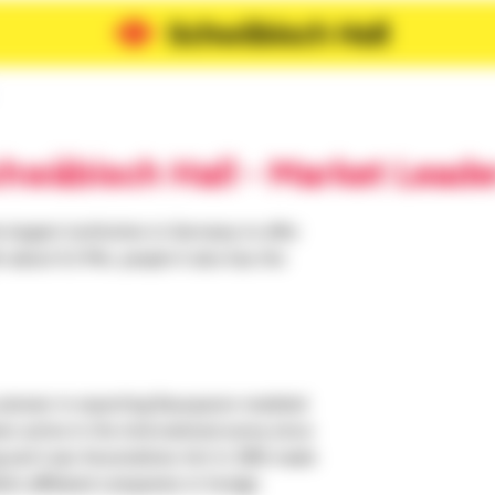
hwäbisch Hall - Market Leade
largest institution in Germany to offer
 about 6.3 Mio. people it also has the
pioneer in exporting Bausparen modeled
 active in the international arena since
g and Loan Associations Act in 1991 made
lish affiliated companies in foreign