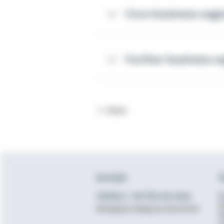
Akkordeon öffnen
Core business seg
Akkordeon öffnen
Further business 
Home
Kontakt
Ü
Telefon: +49 791 46-4444
K
D
Montag bis Freitag von 8 bis 20 Uhr
N