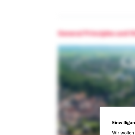
General Principles and H
Einwilligu
Wir wollen