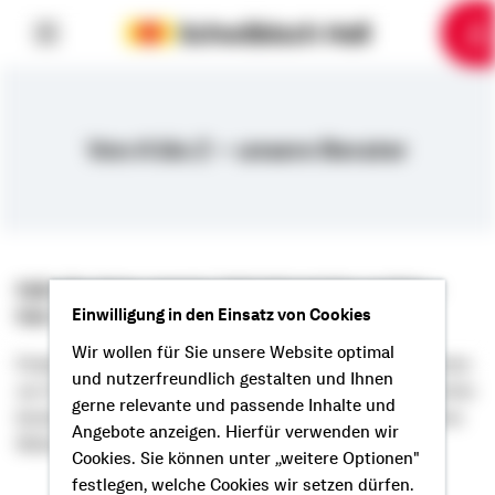
6
10
1
2
3
4
5
7
8
9
Von A bis Z – unsere Berater
Falls Sie einen unserer Heimatexperten suchen –
hier sind sie.
Einwilligung in den Einsatz von Cookies
Wir wollen für Sie unsere Website optimal
Finden Sie mit unserer Bankensuche Ihren Heimatexperten
und nutzerfreundlich gestalten und Ihnen
vor Ort – oder in der Liste "A bis Z". Unsere Heimatexperten
gerne relevante und passende Inhalte und
beraten Sie in allen Fragen rund um die Finanzierung Ihres
Angebote anzeigen. Hierfür verwenden wir
Wohntraumes.
Cookies. Sie können unter „weitere Optionen"
festlegen, welche Cookies wir setzen dürfen.