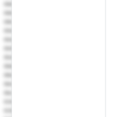
Adams, Angelika
Adams, Mareike
Adler, Christina
Afshar, Tamim
Ahmed, Ala-el-din
Ahnfeldt, Ingo
Ahrens, Kai
Akdas, Volkan
Akkus, Özgür
Aksoy, Kadir
Aksu, Zeynep
Al Haj, Suleiman
Al-Shekh, Murad