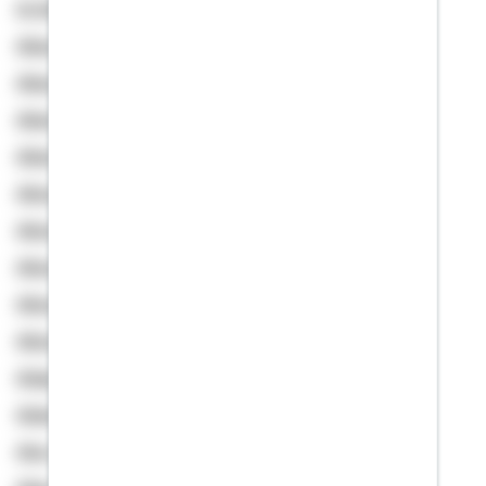
Al-Shekh, Sabah
Albers, Bianca
Albers, Harry
Albert, Sven
Albert-Kirchhof, Michaela
Albrecht, Kerstin
Albrecht, Lydia
Albrecht, Martina
Albrecht, Niklas
Albrecht, Sabine
Aldag, Rolf
Aldemir, Azad
Alex, Bernd