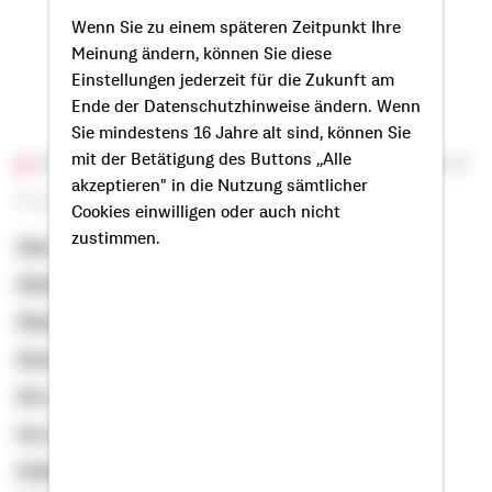
Wenn Sie zu einem späteren Zeitpunkt Ihre
Meinung ändern, können Sie diese
Einstellungen jederzeit für die Zukunft am
Ende der Datenschutzhinweise ändern. Wenn
Sie mindestens 16 Jahre alt sind, können Sie
mit der Betätigung des Buttons „Alle
A
B
C
D
E
F
G
H
I
J
K
L
M
N
O
P
Q
R
S
akzeptieren" in die Nutzung sämtlicher
T
U
V
W
X
Y
Z
Ä
Ö
Ü
Cookies einwilligen oder auch nicht
zustimmen.
Abay, Nesim
Abdullatef, Mustafa
Abegunewardene, Nicky
Abschütz, Christian
Abt, Lucas
Aca, Kaan
Acikgöz, Nasir