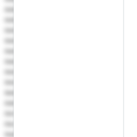
Andexer, Nina
Anding, Johannes
Andrä, Felix
André, Marcus Maria
Angermann, Michael
Angermüller, Annett
Anisimow, Dennis
Anton, Klaus
Appelt, Anke
Arabi, Hafez
Aral, Burhan
Aras, Deniz
Arasapillai, Sudharshan