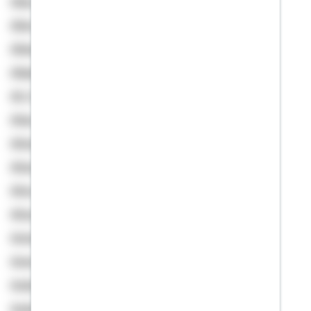
Alias, Sabhan
Allers, Jana
Allewelt, Susanne
Allgaier, Philipp
Alt, Franziska
Altan, Mikail
Altmann, Stefan
Altouma, Wajih
Altun, Ramazan
Altunelli, Kan
Ammerschuber, Andre
Amon, Marie-Luise
Anderer, Marco
Anderson, Ronny