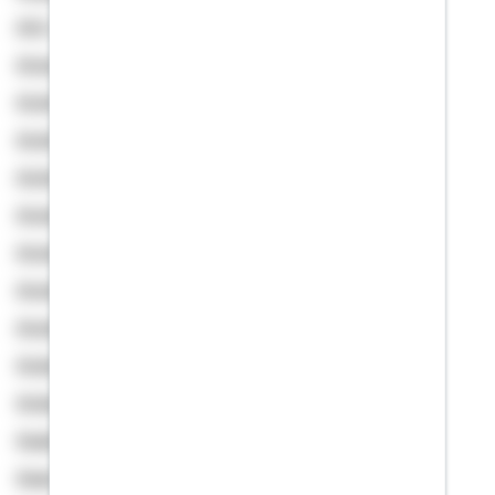
Arlt, Tobias
Armoutzidis, Lea
Arndt, Alexander
Arndt, Christoph-Alexander
Arnholdt, Oksana
Arnold, Axel
Arnold, Marco
Arnold, Ulrike
Arnold, Ulrike
Arslan, Kadir
Arslantürk, Güler
Asadov, Wladimir
Asani, Leonard