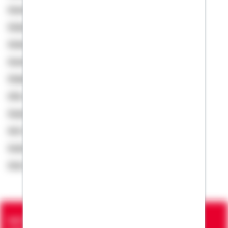
Asemanrafat, Danusch
Aslam, Faran
Aslam, Kamran
Assies, Heinz
Atabay, Kadir
Atik, Ahmet
Augustin, Dietmar
Avil, Egit
Aydin, Sila
Azizi, Elion
Seit über 90 Jahren bringen wir Menschen in die