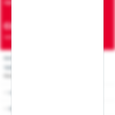
eigenen vier Wände
ca. 7 Mio.
Verträge zur Erfüllung von Wohnwünschen
Kontakt
Telefon: +49 791 46-4444
Montag bis Freitag von 8 bis 20 Uhr
Lob & Kritik
Service