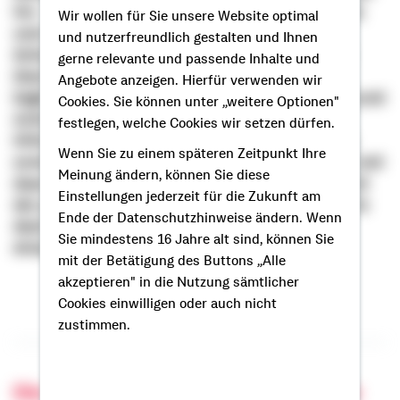
ihn – mit eigenen Ideen, klarem Gespür für Trends
Wir wollen für Sie unsere Website optimal
und direkter Reaktion auf neue Bedürfnisse.
und nutzerfreundlich gestalten und Ihnen
Schwäbisch Hall, eine der bekanntesten Marken
gerne relevante und passende Inhalte und
Deutschlands, lebt diesen Anspruch. Seit jeher
Angebote anzeigen. Hierfür verwenden wir
begleitet Schwäbisch Hall Menschen zuverlässig und
Cookies. Sie können unter „weitere Optionen"
sicher beim Schritt ins eigene Zuhause. Im
festlegen, welche Cookies wir setzen dürfen.
Mittelpunkt stehen nicht nur bauliche Lösungen,
Wenn Sie zu einem späteren Zeitpunkt Ihre
sondern die persönliche Vorstellung von Heimat und
Meinung ändern, können Sie diese
dauerhafter Sicherheit. Das Symbol der Steine und
Einstellungen jederzeit für die Zukunft am
der prägnante Markenclaim verankern diese Werte
Ende der Datenschutzhinweise ändern. Wenn
deutlich und verleihen Schwäbisch Hall eine
Sie mindestens 16 Jahre alt sind, können Sie
einzigartige Identität.
mit der Betätigung des Buttons „Alle
akzeptieren" in die Nutzung sämtlicher
Cookies einwilligen oder auch nicht
zustimmen.
Die Schwäbisch Hall Markenstrategie