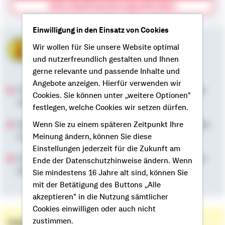
Infos Baufinanzierung anfordern
Einwilligung in den Einsatz von Cookies
Das Wichtigste im Überblick
Wir wollen für Sie unsere Website optimal
und nutzerfreundlich gestalten und Ihnen
gerne relevante und passende Inhalte und
Angebote anzeigen. Hierfür verwenden wir
Für genehmigungspflichtige Bauvorhaben müssen Sie
Cookies. Sie können unter „weitere Optionen"
zwingend einen Bauantrag stellen.
festlegen, welche Cookies wir setzen dürfen.
Den Bauantrag müssen Sie bei Ihrem örtlichen Bauamt
Wenn Sie zu einem späteren Zeitpunkt Ihre
stellen.
Meinung ändern, können Sie diese
Einstellungen jederzeit für die Zukunft am
Für den Bauantrag fallen mindestens 0,5 bis 1 Prozent
Ende der Datenschutzhinweise ändern. Wenn
der Bausumme an Kosten an.
Sie mindestens 16 Jahre alt sind, können Sie
mit der Betätigung des Buttons „Alle
akzeptieren" in die Nutzung sämtlicher
Cookies einwilligen oder auch nicht
zustimmen.
Inhaltsverzeichnis