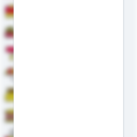
Bausparen
Baufinanzierung
Modernisierung
Altersvorsorge
Riester
Staatliche Förderung
Anschlussfinanzierung