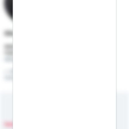
Sila Enül
Selbstständige Beraterin
Mobil:
01522 / 2685675
sila.enuel@schwaebisch-hall.de
Weil Nähe Vertrauen schafft - und Vertrauen
Zukunft.
Meine Kompetenzen
Fachgebiete