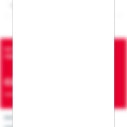
Impressum Sila Enül
Seit über 90 Jahren bringen wir Menschen in die
eigenen vier Wände
ca. 7 Mio.
Verträge zur Erfüllung von Wohnwünschen
Kontakt