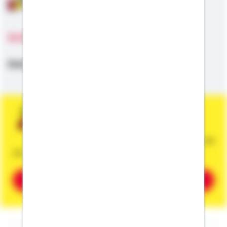
Sprachen
Deutsch,
Englisch,
Türkisch
Sie wünschen eine persönliche und
unverbindliche Beratung?
Dann vereinbaren Sie gleich einen Termin mit
mir.
Beratung vereinbaren