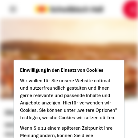
6
10
1
2
3
4
5
7
8
9
Einwilligung in den Einsatz von Cookies
Wir wollen für Sie unsere Website optimal
und nutzerfreundlich gestalten und Ihnen
gerne relevante und passende Inhalte und
Angebote anzeigen. Hierfür verwenden wir
Cookies. Sie können unter „weitere Optionen"
Sila Enül
festlegen, welche Cookies wir setzen dürfen.
Selbstständige Beraterin
Wenn Sie zu einem späteren Zeitpunkt Ihre
Guten Tag aus Ihrer Heimat!
Meinung ändern, können Sie diese