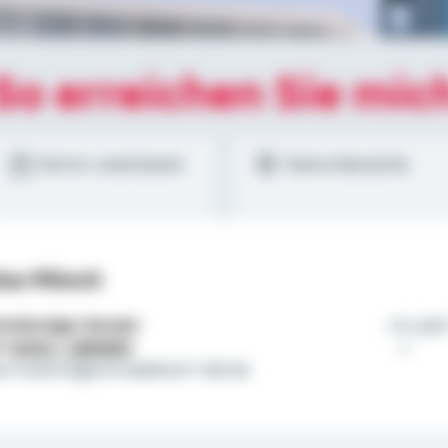
So erreichen Sie mic
Termin vereinbaren
Meine Standorte
ias Münch
tständiger Berater
Es gib
l:
01522 / 2683653
as.muench@schwaebisch-hall.de