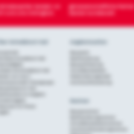
eimatexperten beraten vor
genossenschaftliche Partner
rt rund ums Wohnglück
Banken bundesweit
ber Schwäbisch Hall
Angebotsseiten
urzportrait
Bausparen
ie Marke Schwäbisch Hall
Baufinanzierung
achhaltigkeit
Bausparförderung
rbeiten bei Schwäbisch Hall
Annuitätendarlehen
erater von A bis Z
Modernisierungskredit
enossenschaftl. Finanzgruppe
Anschlussfinanzierung
ausparkasse im Test
aufinanzierer im Vergleich
Rechner
undenmagazin
ewsroom für Presse
Bausparrechner
nglish
Baufinanzierungsrechner
Annuitätendarlehensrechner
Anschlussfinanzierungsrechner