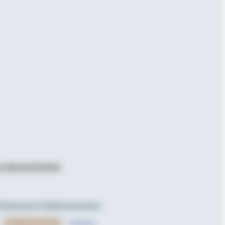
r Barrierefreiheit
.
olksbanken Raiffeisenbanken.
nk
: zu Partner VR Smart Finanz
Externer Link: zu Partner DZ Privatbank
Externer Link: zu Partner Reisebank