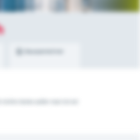
h
Bausparrechner
t nichts Gutes außer man tut es!