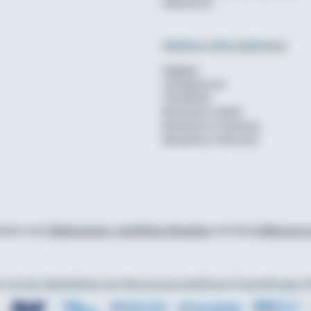
Mietrechner
Weitere Informationen
Ratgeber
wohnglueck.de
Checklisten
Bausparen in Berlin
Bausparen in Hamburg
Bausparen in München
tionen zum
Datenschutz
,
rechtliche Hinweise
und die
Erklärung zu
 mit den Spezialisten der Genossenschaftlichen FinanzGruppe V
ffeisenbanken
artner Union Investment
ner Link: zu Partner Münchener Hypothekenbank eG
Externer Link: zu Partner R+V Versicherung
Externer Link: zu Partner easyCredit
Externer Link: zu Partner DZ HYP
Externer Link: zu Partner DZ Ba
Externer Link