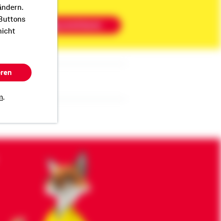
ändern.
 Buttons
Beratung vereinbaren
nicht
eren
m
.