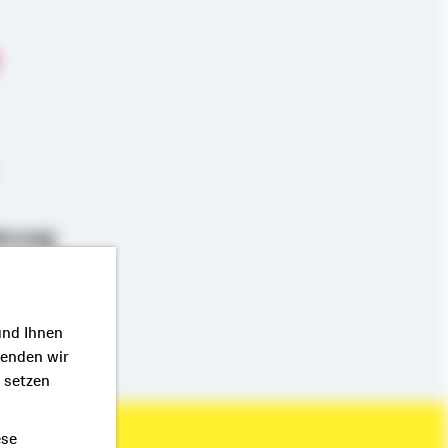
erung
und Ihnen
wenden wir
r setzen
ese