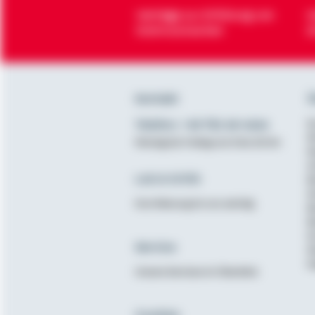
Verträge zur Erfüllung von
H
Wohnwünschen
O
Kontakt
Ü
Telefon: +49 791 46-4444
K
D
Montag bis Freitag von 8 bis 20 Uhr
N
A
Lob & Kritik
B
G
Ihre Meinung ist uns wichtig
B
B
K
Service
N
E
Unsere Services im Überblick