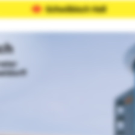
ch
rater
eldorf!