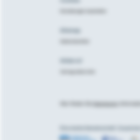
Cookies
Einstellungen bearbeiten
Sitemap
Seitenüberblick
Widerruf
Vertrag widerrufen
Hier finden Sie
Impressum
, Informa
Eine starke Gemeinschaft. Zusammen
Externer Link: zu Partner Volksbanken Rai
Externer Link: zu P
Exter