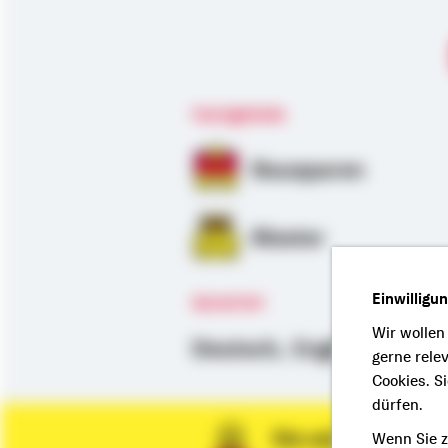
Fachgebiete
Bausparen
Riester
Einwilligu
Sprachen
Wir wollen
Deutsch,
Englisch
gerne rele
Cookies. S
dürfen.
Sie wünschen ein
Wenn Sie z