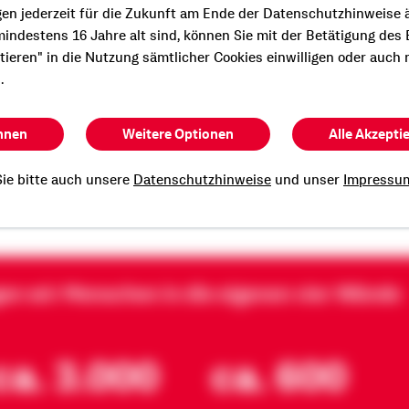
Beratung?
gen jederzeit für die Zukunft am Ende der Datenschutzhinweise 
indestens 16 Jahre alt sind, können Sie mit der Betätigung des
n Termin mit mir.
ptieren" in die Nutzung sämtlicher Cookies einwilligen oder auch 
.
hnen
Weitere Optionen
Alle Akzepti
 Münch
ie bitte auch unsere
Datenschutzhinweise
und unser
Impressu
gen wir Menschen in die eigenen vier Wände
ca. 3.000
ca. 600