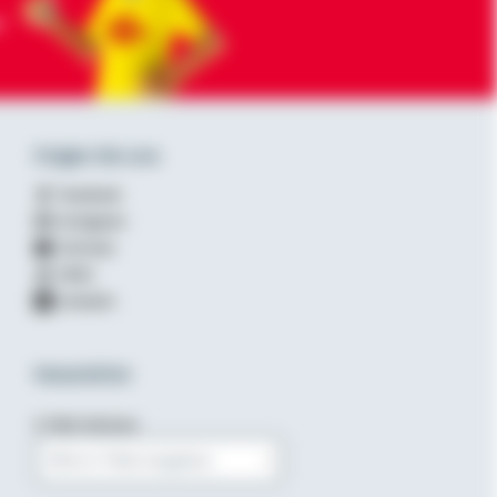
-
Folgen Sie uns
Facebook
Instagram
YouTube
XING
LinkedIn
Newsletter
E-Mail-Adresse
Bitte E-Mail eingeben