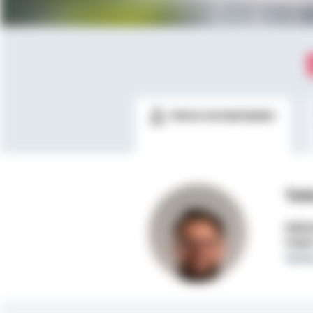
Meine Kontaktdaten
Tob
Selbs
Mobi
tobi