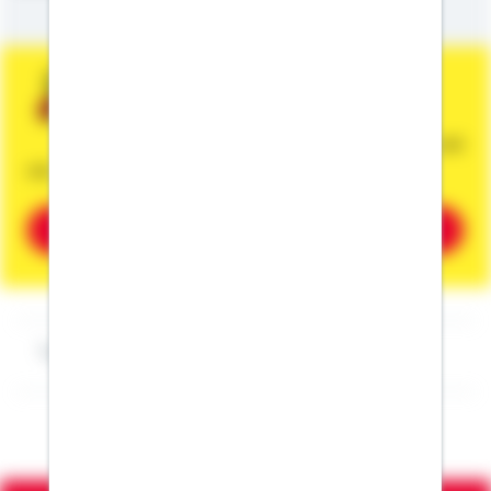
Sie wünschen eine persönliche und
unverbindliche Beratung?
Dann vereinbaren Sie gleich einen Termin mit
mir.
Beratung vereinbaren
Impressum Erwin Merk