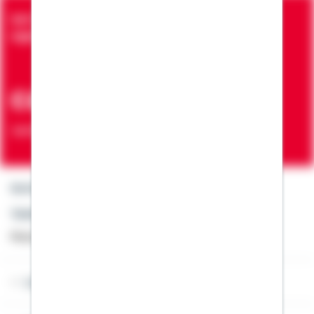
Seit über 90 Jahren bringen wir Menschen in die
eigenen vier Wände
ca. 7 Mio.
Verträge zur Erfüllung von Wohnwünschen
Kontakt
Telefon: +49 791 46-4444
Montag bis Freitag von 8 bis 20 Uhr
Lob & Kritik