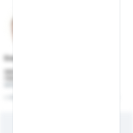
Erwin Merk
Selbstständiger Berater
Mobil:
01522 / 2685629
erwin.merk@schwaebisch-hall.de
Es ist nie zu spät für die eigenen vier Wände.
Meine Kompetenzen