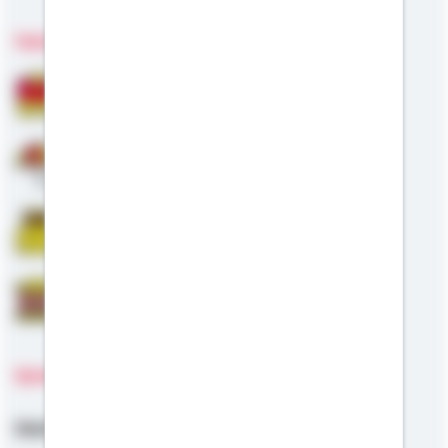
Fachgebiete
Bausparen
Altersvorsorge
Riester
Staatliche Förderung
Sprachen
Deutsch