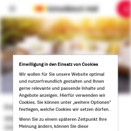
6
10
1
2
3
4
5
7
8
9
Einwilligung in den Einsatz von Cookies
Wir wollen für Sie unsere Website optimal
und nutzerfreundlich gestalten und Ihnen
gerne relevante und passende Inhalte und
Angebote anzeigen. Hierfür verwenden wir
Cookies. Sie können unter „weitere Optionen"
Erwin Merk
festlegen, welche Cookies wir setzen dürfen.
Selbstständiger Berater
Wenn Sie zu einem späteren Zeitpunkt Ihre
Meinung ändern, können Sie diese
Guten Tag aus Amtzell!