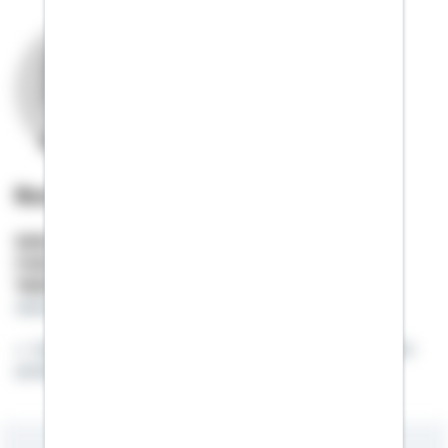
Ronny Erbe
Selbstständiger Berater
Mobil:
01522 / 2685780
Telefon:
036922 / 40655
ronny.erbe@schwaebisch-hall.de
Faire und unabhängige Beratung - rufen Sie mich
einfach an