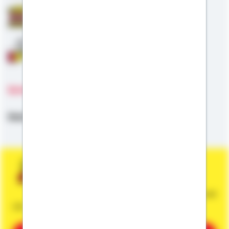
Staatliche Förderung
Anschlussfinanzierung
Sprachen
Deutsch
Sie wünschen eine persönliche und
unverbindliche Beratung?
Dann vereinbaren Sie gleich einen Termin mit
mir.