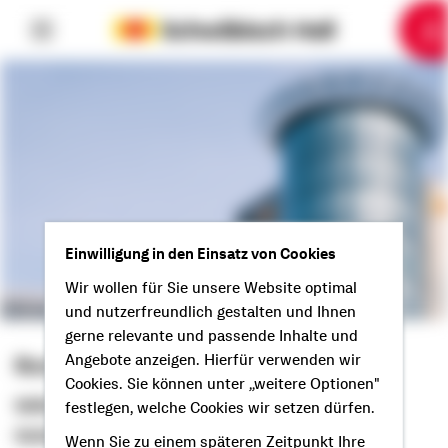
6
10
1
2
3
4
5
7
8
9
Einwilligung in den Einsatz von Cookies
Wir wollen für Sie unsere Website optimal
und nutzerfreundlich gestalten und Ihnen
gerne relevante und passende Inhalte und
Angebote anzeigen. Hierfür verwenden wir
Ronny Erbe
Cookies. Sie können unter „weitere Optionen"
Selbstständiger Berater
festlegen, welche Cookies wir setzen dürfen.
Guten Tag aus Amt Creuzburg!
Wenn Sie zu einem späteren Zeitpunkt Ihre