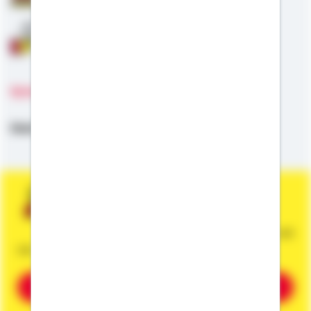
Anschlussfinanzierung
Sprachen
Deutsch
Sie wünschen eine persönliche und
unverbindliche Beratung?
Dann vereinbaren Sie gleich einen Termin mit
mir.
Beratung vereinbaren