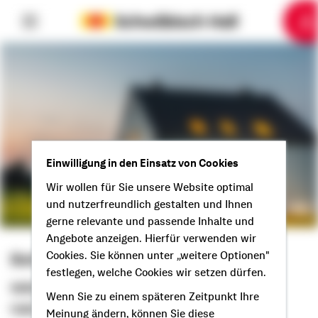
6
10
1
2
3
4
5
7
8
9
Einwilligung in den Einsatz von Cookies
Wir wollen für Sie unsere Website optimal
und nutzerfreundlich gestalten und Ihnen
gerne relevante und passende Inhalte und
Angebote anzeigen. Hierfür verwenden wir
Bettina Wenger
Cookies. Sie können unter „weitere Optionen"
festlegen, welche Cookies wir setzen dürfen.
Selbstständige Beraterin
Wenn Sie zu einem späteren Zeitpunkt Ihre
Hallo aus Neu-Ulm!
Meinung ändern, können Sie diese