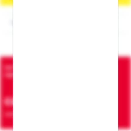
Impressum Bettina Wenger
Seit über 90 Jahren bringen wir Menschen in die
eigenen vier Wände
ca. 7 Mio.
Verträge zur Erfüllung von Wohnwünschen