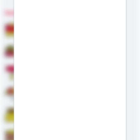
Fachgebiete
Bausparen
Baufinanzierung
Modernisierung
Altersvorsorge
Riester
Staatliche Förderung