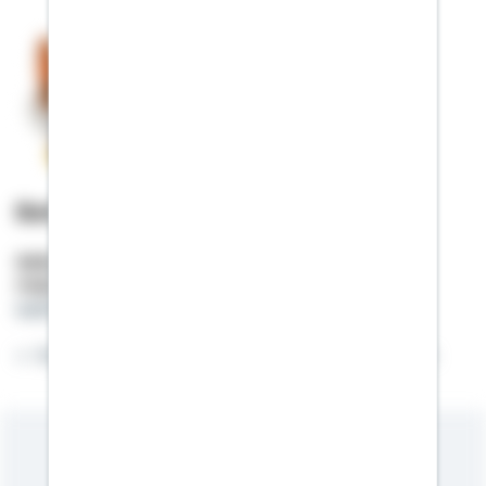
Bettina Wenger
Selbstständige Beraterin
Mobil:
01522 / 2683619
bettina.wenger@schwaebisch-hall.de
Wohnträume erfüllen - heute und in Zukunft!
Meine Kompetenzen