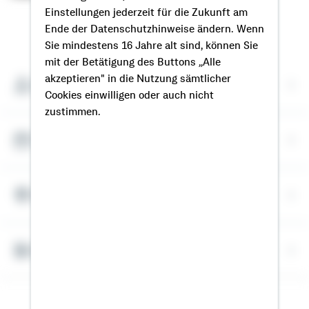
Einstellungen jederzeit für die Zukunft am
So erreichen Sie mich
Ende der Datenschutzhinweise ändern. Wenn
Sie mindestens 16 Jahre alt sind, können Sie
mit der Betätigung des Buttons „Alle
akzeptieren" in die Nutzung sämtlicher
Meine Kontaktdaten
Cookies einwilligen oder auch nicht
zustimmen.
Termin vereinbaren
Meine Standorte
Bausparrechner