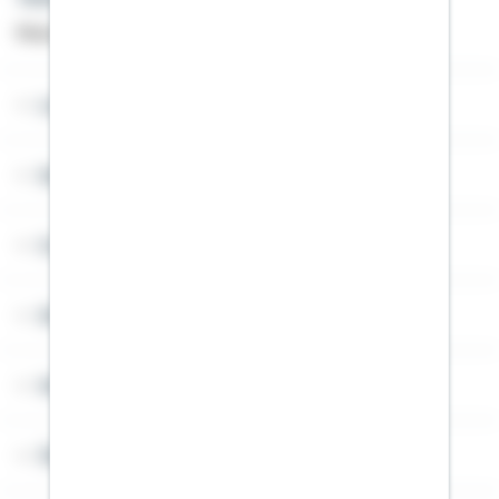
Montag bis Freitag von 8 bis 20 Uhr
Lob & Kritik
Service
Cookies
Sitemap
Widerruf
Über Schwäbisch Hall