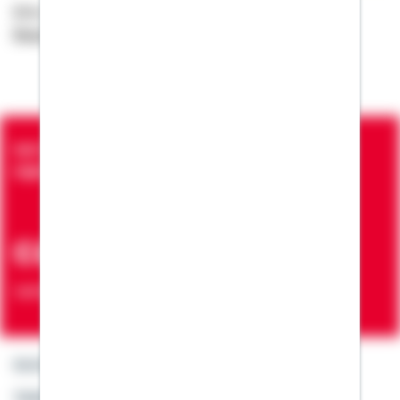
Bitte nehmen Sie auch die
Datenschutzhinweise
der
Bausparkasse Schwäbisch Hall AG
zur Kenntnis.
Seit über 90 Jahren bringen wir Menschen in die
eigenen vier Wände
ca. 7 Mio.
Verträge zur Erfüllung von Wohnwünschen
Kontakt
Telefon: +49 791 46-4444