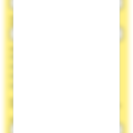
Falls Sie eine Versicherung widerrufen: Bitte geben Sie
zusätzlich Ihre Versicherungsnummer an.
Welches Produkt wollen Sie widerrufen?
Bausparvertrag
Darlehen
Versicherung
Wohnglück-Magazin
Die folgenden Angaben sind freiwillig. Diese Angaben
erleichtern und beschleunigen die Abarbeitung des Widerrufs.
Straße
Hausnummer