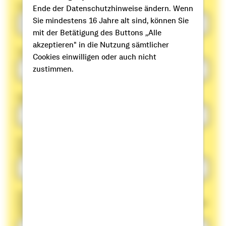
Anrede
Ende der Datenschutzhinweise ändern. Wenn
Sie mindestens 16 Jahre alt sind, können Sie
mit der Betätigung des Buttons „Alle
akzeptieren" in die Nutzung sämtlicher
Vorname
Cookies einwilligen oder auch nicht
zustimmen.
Name
Die Angabe einer E-Mail-Adresse ist verpflichtend für die
Bestätigung der Widerrufserklärung.
Ganz wichtig: Bitte geben Sie uns ihre Vertragsnummer an.
Dies sind grundsätzlich 8 Ziffern und ein Buchstabe sowie zwei
Ziffern am Ende.