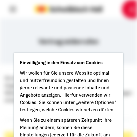
6
10
1
2
3
4
5
7
8
9
Vertrag widerrufen
Einwilligung in den Einsatz von Cookies
Wir wollen für Sie unsere Website optimal
Sie können Ihre Verträge innerhalb von 14 Tagen ohne
und nutzerfreundlich gestalten und Ihnen
Angabe von Gründen widerrufen. Eine entsprechende
gerne relevante und passende Inhalte und
Widerrufsbelehrung haben Sie mit Ihren Vertragsunterlagen
Angebote anzeigen. Hierfür verwenden wir
erhalten.
Cookies. Sie können unter „weitere Optionen"
festlegen, welche Cookies wir setzen dürfen.
Wenn Sie zu einem späteren Zeitpunkt Ihre
Meinung ändern, können Sie diese
Einstellungen jederzeit für die Zukunft am