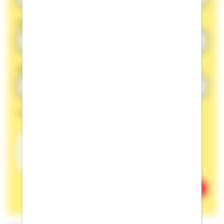
PLZ
Ort
Vorwahl
Rufnummer
Die gekennzeichneten Felder sind Pflichtfelder.
Friendly Captcha
Widerruf bestätigen