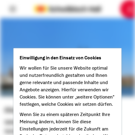
6
10
1
2
3
4
5
7
8
9
Einwilligung in den Einsatz von Cookies
Wir wollen für Sie unsere Website optimal
und nutzerfreundlich gestalten und Ihnen
gerne relevante und passende Inhalte und
Angebote anzeigen. Hierfür verwenden wir
Cookies. Sie können unter „weitere Optionen"
festlegen, welche Cookies wir setzen dürfen.
Elion Azizi
Wenn Sie zu einem späteren Zeitpunkt Ihre
Selbstständiger Berater
Meinung ändern, können Sie diese
Einstellungen jederzeit für die Zukunft am
Guten Tag aus Menden!