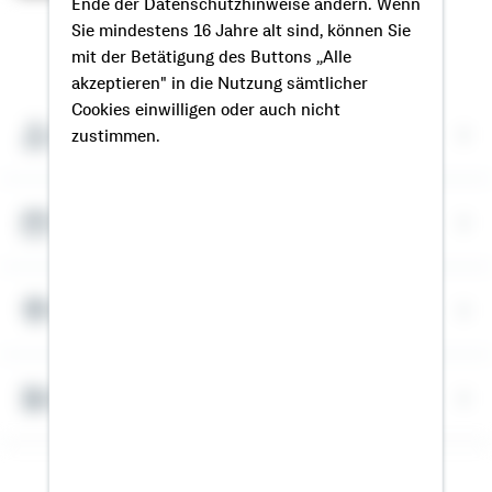
Ende der Datenschutzhinweise ändern. Wenn
Sie mindestens 16 Jahre alt sind, können Sie
So erreichen Sie mich
mit der Betätigung des Buttons „Alle
akzeptieren" in die Nutzung sämtlicher
Cookies einwilligen oder auch nicht
Meine Kontaktdaten
zustimmen.
Termin vereinbaren
Meine Standorte
Bausparrechner