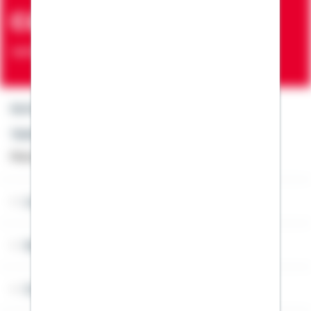
ca. 7 Mio.
Verträge zur Erfüllung von Wohnwünschen
Kontakt
Telefon: +49 791 46-4444
Montag bis Freitag von 8 bis 20 Uhr
Lob & Kritik
Service
Cookies