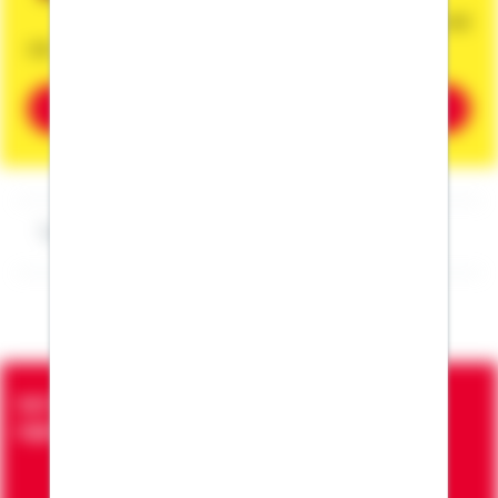
Dann vereinbaren Sie gleich einen Termin mit
mir.
Beratung vereinbaren
Impressum Elion Azizi
Seit über 90 Jahren bringen wir Menschen in die
eigenen vier Wände