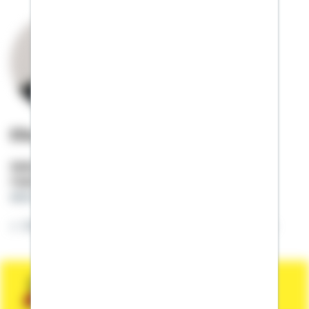
Elion Azizi
Selbstständiger Berater
Mobil:
01522 / 2683303
elion.azizi@schwaebisch-hall.de
Willkommen auf meiner Online-Visitenkarte.
Sie wünschen eine persönliche und
unverbindliche Beratung?