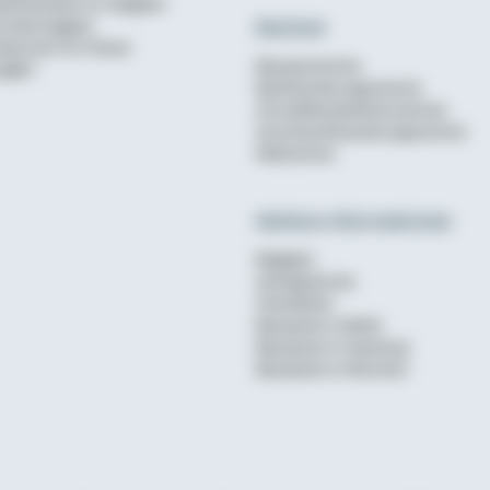
aufinanzierer im Vergleich
Rechner
undenmagazin
ewsroom für Presse
Bausparrechner
nglish
Baufinanzierungsrechner
Annuitätendarlehensrechner
Anschlussfinanzierungsrechner
Mietrechner
Weitere Informationen
Ratgeber
wohnglueck.de
Checklisten
Bausparen in Berlin
Bausparen in Hamburg
Bausparen in München