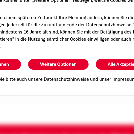
ie können unter „weitere Optionen" festlegen, welche Cookies wi
u einem späteren Zeitpunkt Ihre Meinung ändern, können Sie di
gen jederzeit für die Zukunft am Ende der Datenschutzhinweise 
indestens 16 Jahre alt sind, können Sie mit der Betätigung des
e persönliche und
ptieren" in die Nutzung sämtlicher Cookies einwilligen oder auch 
Beratung?
.
n Termin mit mir.
hnen
Weitere Optionen
Alle Akzepti
ie bitte auch unsere
Datenschutzhinweise
und unser
Impressu
ato