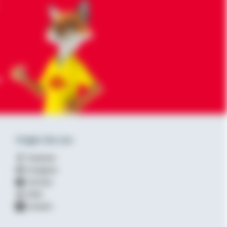
-
Folgen Sie uns
Facebook
Instagram
YouTube
XING
LinkedIn