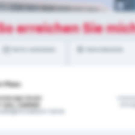
So erreichen Sie mic
Termin vereinbaren
Meine Standorte
t Plato
tständiger Berater
Heima
l:
0152 / 22685800
Wohng
.plato@schwaebisch-hall.de