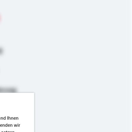
g
erung
und Ihnen
wenden wir