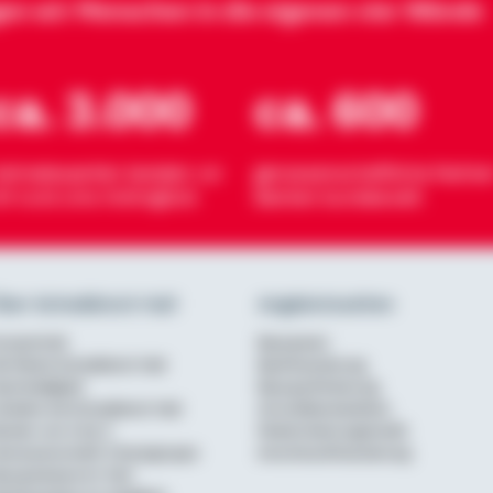
gen wir Menschen in die eigenen vier Wände
ca. 3.000
ca. 600
eimatexperten beraten vor
genossenschaftliche Partner
rt rund ums Wohnglück
Banken bundesweit
ber Schwäbisch Hall
Angebotsseiten
urzportrait
Bausparen
ie Marke Schwäbisch Hall
Baufinanzierung
achhaltigkeit
Bausparförderung
rbeiten bei Schwäbisch Hall
Annuitätendarlehen
erater von A bis Z
Modernisierungskredit
enossenschaftl. Finanzgruppe
Anschlussfinanzierung
ausparkasse im Test