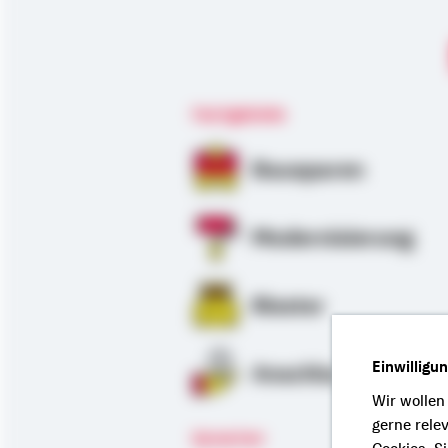
Fachgebiete
Bausparen
Modernisierung
Riester
Einwilligu
Anschlussfinanzie
Wir wollen
gerne rele
Sprachen