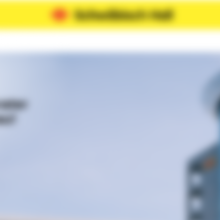
rater
au!