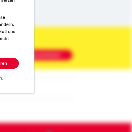
r setzen
ese
ändern.
 Buttons
nicht
Beratung vereinbaren
eren
m
.