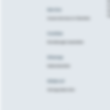
B
K
Service
N
E
Unsere Services im Überblick
Cookies
Einstellungen bearbeiten
Sitemap
Seitenüberblick
Widerruf
Vertrag widerrufen