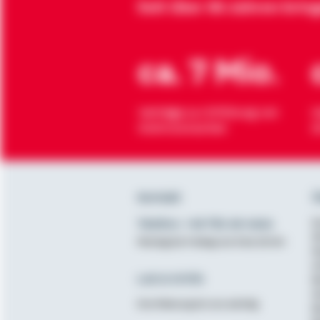
Seit über 90 Jahren brin
ca. 7 Mio.
Verträge zur Erfüllung von
H
Wohnwünschen
O
Kontakt
Ü
Telefon: +49 791 46-4444
K
D
Montag bis Freitag von 8 bis 20 Uhr
N
A
Lob & Kritik
B
G
Ihre Meinung ist uns wichtig
B