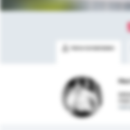
Meine Kontaktdaten
Mer
Selbs
Mobi
mert