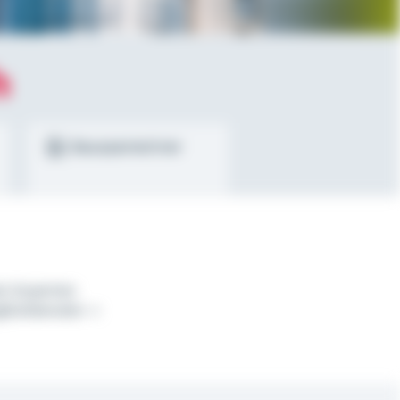
h
Bausparrechner
t-Experten
lückberater