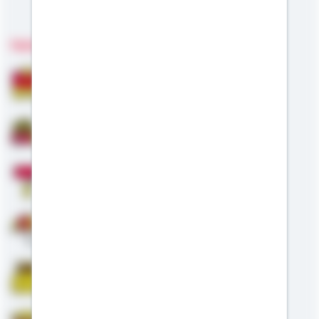
Meine Kompetenzen
Fachgebiete
Bausparen
Baufinanzierung
Modernisierung
Altersvorsorge
Riester