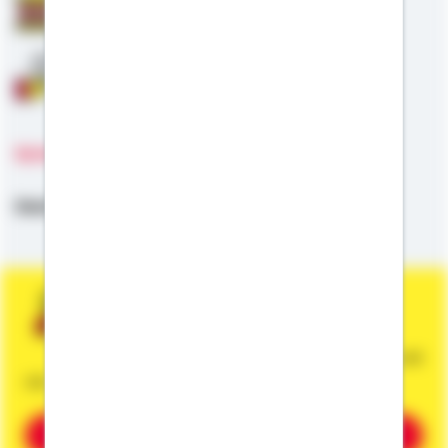
Staatliche Förderung
Anschlussfinanzierung
Sprachen
Deutsch
Sie wünschen eine persönliche und
unverbindliche Beratung?
Dann vereinbaren Sie gleich einen Termin mit
mir.
Beratung vereinbaren