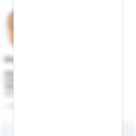
Otmar Haas
Selbstständiger Berater
Mobil:
01522 / 2686114
Telefon:
02636 / 807478
otmar.haas@schwaebisch-hall.de
Ich bringe Sie in die eigenen 4 Wände