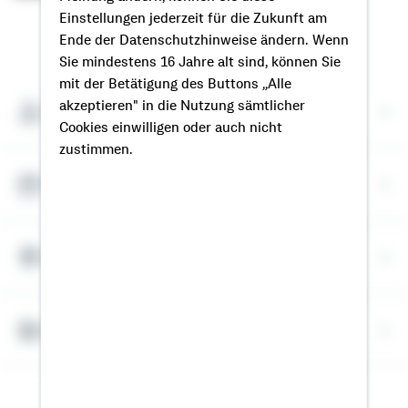
Einstellungen jederzeit für die Zukunft am
So erreichen Sie mich
Ende der Datenschutzhinweise ändern. Wenn
Sie mindestens 16 Jahre alt sind, können Sie
mit der Betätigung des Buttons „Alle
akzeptieren" in die Nutzung sämtlicher
Meine Kontaktdaten
Cookies einwilligen oder auch nicht
zustimmen.
Termin vereinbaren
Meine Standorte
Bausparrechner