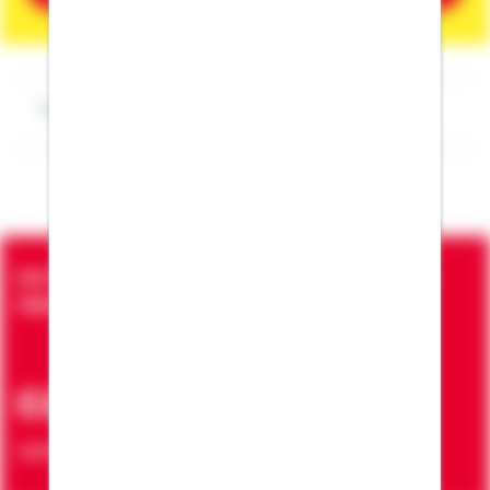
Impressum Otmar Haas
Seit über 90 Jahren bringen wir Menschen in die
eigenen vier Wände
ca. 7 Mio.
Verträge zur Erfüllung von Wohnwünschen