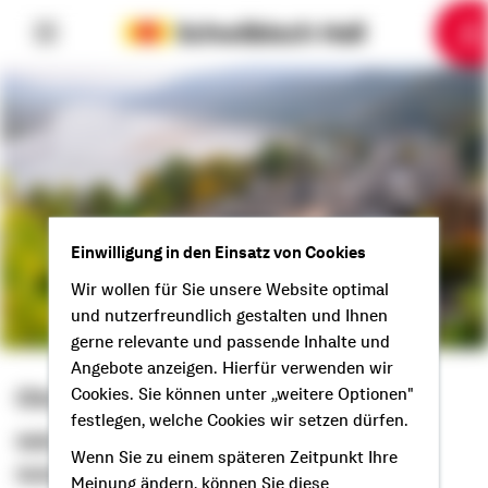
6
10
1
2
3
4
5
7
8
9
Einwilligung in den Einsatz von Cookies
Wir wollen für Sie unsere Website optimal
und nutzerfreundlich gestalten und Ihnen
gerne relevante und passende Inhalte und
Angebote anzeigen. Hierfür verwenden wir
Otmar Haas
Cookies. Sie können unter „weitere Optionen"
festlegen, welche Cookies wir setzen dürfen.
Selbstständiger Berater
Wenn Sie zu einem späteren Zeitpunkt Ihre
Guten Tag aus Dierdorf!
Meinung ändern, können Sie diese