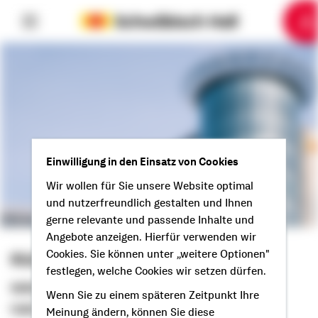
6
10
1
2
3
4
5
7
8
9
Einwilligung in den Einsatz von Cookies
Wir wollen für Sie unsere Website optimal
und nutzerfreundlich gestalten und Ihnen
gerne relevante und passende Inhalte und
Angebote anzeigen. Hierfür verwenden wir
Cookies. Sie können unter „weitere Optionen"
Rüdiger Mohr
festlegen, welche Cookies wir setzen dürfen.
Selbstständiger Berater
Wenn Sie zu einem späteren Zeitpunkt Ihre
Hallo aus Schwanewede!
Meinung ändern, können Sie diese