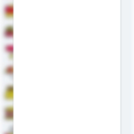
Bausparen
Baufinanzierung
Modernisierung
Altersvorsorge
Riester
Staatliche Förderung
Anschlussfinanzierung