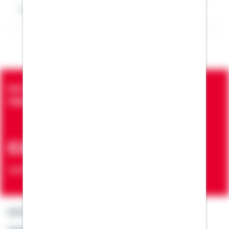
Impressum Rüdiger Mohr
Seit über 90 Jahren bringen wir Menschen in die
eigenen vier Wände
ca. 7 Mio.
Verträge zur Erfüllung von Wohnwünschen
Kontakt