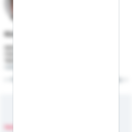
Rüdiger Mohr
Selbstständiger Berater
Mobil:
01522 / 2686633
Telefon:
04791 / 808228
ruediger.mohr@schwaebisch-hall.de
Wenn besser möglich ist, ist gut nicht gut genug.
Meine Kompetenzen
Fachgebiete