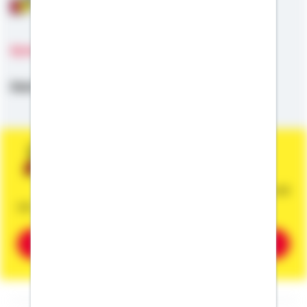
Sprachen
Deutsch,
Englisch
Sie wünschen eine persönliche und
unverbindliche Beratung?
Dann vereinbaren Sie gleich einen Termin mit
mir.
Beratung vereinbaren