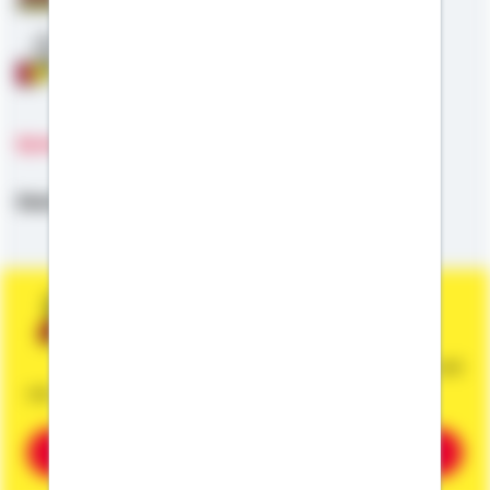
Anschlussfinanzierung
Sprachen
Deutsch,
Englisch,
Serbisch,
Kroatisch
Sie wünschen eine persönliche und
unverbindliche Beratung?
Dann vereinbaren Sie gleich einen Termin mit
mir.
Beratung vereinbaren