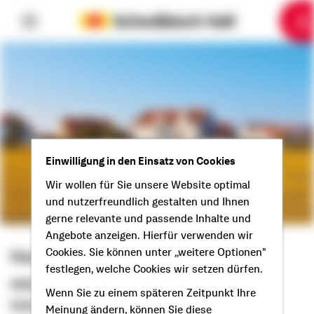
6
10
1
2
3
4
5
7
8
9
Einwilligung in den Einsatz von Cookies
Wir wollen für Sie unsere Website optimal
und nutzerfreundlich gestalten und Ihnen
gerne relevante und passende Inhalte und
Angebote anzeigen. Hierfür verwenden wir
Sascha Josic
Cookies. Sie können unter „weitere Optionen"
festlegen, welche Cookies wir setzen dürfen.
Selbstständiger Berater
Wenn Sie zu einem späteren Zeitpunkt Ihre
Guten Tag aus Deizisau!
Meinung ändern, können Sie diese