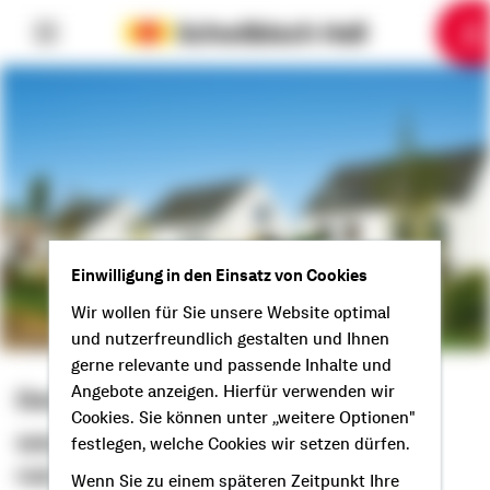
6
10
1
2
3
4
5
7
8
9
Einwilligung in den Einsatz von Cookies
Wir wollen für Sie unsere Website optimal
und nutzerfreundlich gestalten und Ihnen
gerne relevante und passende Inhalte und
Angebote anzeigen. Hierfür verwenden wir
Denis Schulz
Cookies. Sie können unter „weitere Optionen"
Selbstständiger Berater
festlegen, welche Cookies wir setzen dürfen.
Hallo aus Wolfenbüttel!
Wenn Sie zu einem späteren Zeitpunkt Ihre