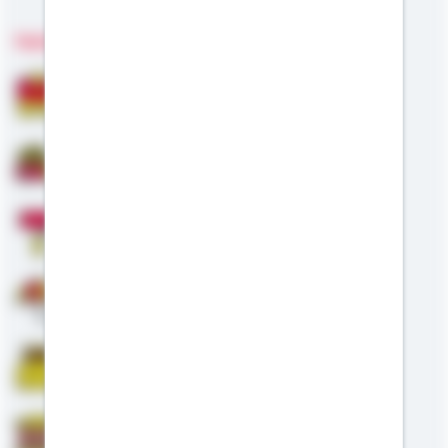
Fachgebiete
Bausparen
Baufinanzierung
Modernisierung
Altersvorsorge
Riester
Staatliche Förderung