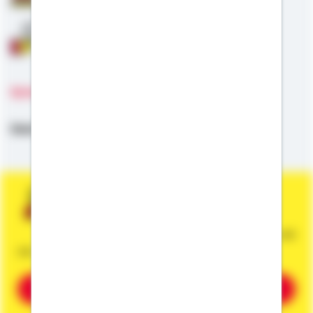
Anschlussfinanzierung
Sprachen
Deutsch,
Englisch
Sie wünschen eine persönliche und
unverbindliche Beratung?
Dann vereinbaren Sie gleich einen Termin mit
mir.
Beratung vereinbaren