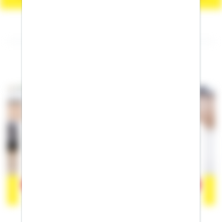
Folgen Sie mir auf Facebook
Der Inhalt befindet sich bei Facebook, wodurch Facebook
personenbezogene Informationen erhalten kann. Wenn Sie damit
einverstanden sind, klicken Sie bitte auf
"Akzeptieren".
Mehr
erfahren zum Datenschutz von Facebook.
Akzeptieren