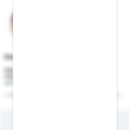
Denis Schulz
Selbstständiger Berater
Mobil:
01522 / 2684043
denis.schulz@schwaebisch-hall.de
Solange besser möglich ist, ist gut nicht genug.
Meine Kompetenzen