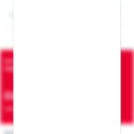
Impressum Denis Schulz
Seit über 90 Jahren bringen wir Menschen in die
eigenen vier Wände
ca. 7 Mio.
Verträge zur Erfüllung von Wohnwünschen
Kontakt