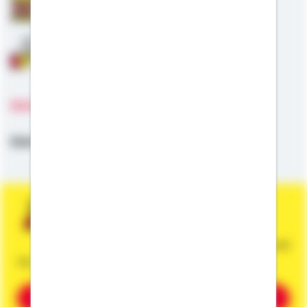
Staatliche Förderung
Anschlussfinanzierung
Sprachen
Deutsch,
Türkisch
Sie wünschen eine persönliche und
unverbindliche Beratung?
Dann vereinbaren Sie gleich einen Termin mit
mir.
Beratung vereinbaren