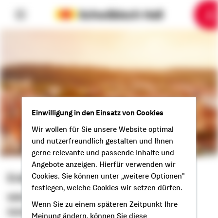
6
10
1
2
3
4
5
7
8
9
Einwilligung in den Einsatz von Cookies
Wir wollen für Sie unsere Website optimal
und nutzerfreundlich gestalten und Ihnen
gerne relevante und passende Inhalte und
Angebote anzeigen. Hierfür verwenden wir
Erdal Dilki
Cookies. Sie können unter „weitere Optionen"
festlegen, welche Cookies wir setzen dürfen.
Selbstständiger Berater
Wenn Sie zu einem späteren Zeitpunkt Ihre
Guten Tag aus Neckartenzlingen!
Meinung ändern, können Sie diese