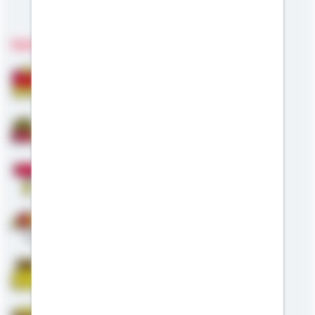
Meine Kompetenzen
Fachgebiete
Bausparen
Baufinanzierung
Modernisierung
Altersvorsorge
Riester