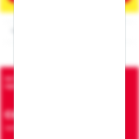
Impressum Erdal Dilki
Seit über 90 Jahren bringen wir Menschen in die
eigenen vier Wände
ca. 7 Mio.
Verträge zur Erfüllung von Wohnwünschen