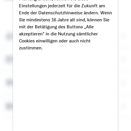
Einstellungen jederzeit für die Zukunft am
So erreichen Sie mich
Ende der Datenschutzhinweise ändern. Wenn
Sie mindestens 16 Jahre alt sind, können Sie
mit der Betätigung des Buttons „Alle
akzeptieren" in die Nutzung sämtlicher
Meine Kontaktdaten
Cookies einwilligen oder auch nicht
zustimmen.
Termin vereinbaren
Meine Standorte
Bausparrechner