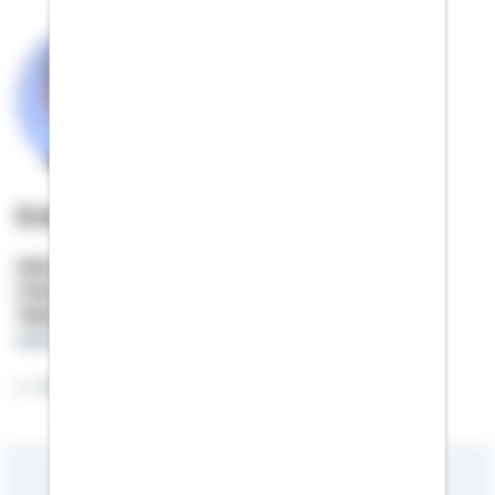
Erdal Dilki
Selbstständiger Berater
Mobil:
01522 / 2683781
Telefon:
07163 / 532270
erdal.dilki@schwaebisch-hall.de
Jeden Tag eine gute Tat