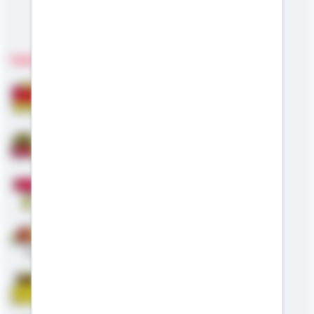
Meine Kompetenzen
Fachgebiete
Bausparen
Baufinanzierung
Modernisierung
Altersvorsorge
Riester