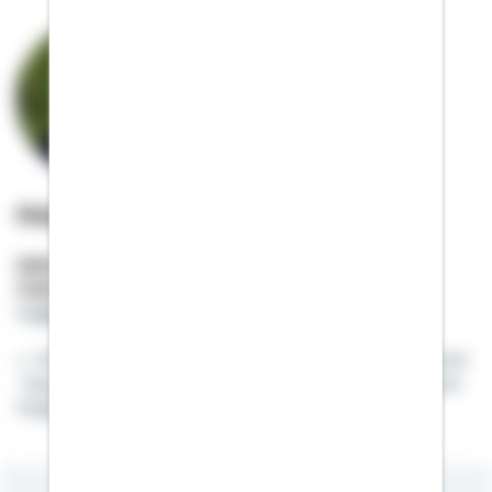
Holger Sitza
Selbstständiger Berater
Mobil:
01522 / 2685053
holger.sitza@schwaebisch-hall.de
Was immer Du tun kannst oder wovon Du träumst
-fange es an. In der Kühnheit liegt Genie, Macht und
Magie. J.W. von Goethe