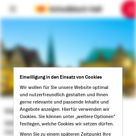
6
10
1
2
3
4
5
7
8
9
Einwilligung in den Einsatz von Cookies
Wir wollen für Sie unsere Website optimal
und nutzerfreundlich gestalten und Ihnen
gerne relevante und passende Inhalte und
Angebote anzeigen. Hierfür verwenden wir
Holger Sitza
Cookies. Sie können unter „weitere Optionen"
Selbstständiger Berater
festlegen, welche Cookies wir setzen dürfen.
Moin aus Bremen!
Wenn Sie zu einem späteren Zeitpunkt Ihre