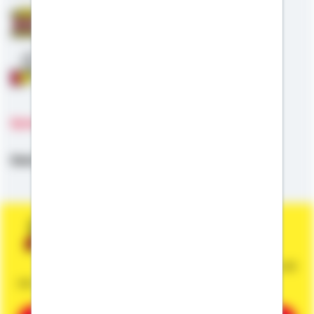
Staatliche Förderung
Anschlussfinanzierung
Sprachen
Deutsch,
Klartext
Sie wünschen eine persönliche und
unverbindliche Beratung?
Dann vereinbaren Sie gleich einen Termin mit
mir.