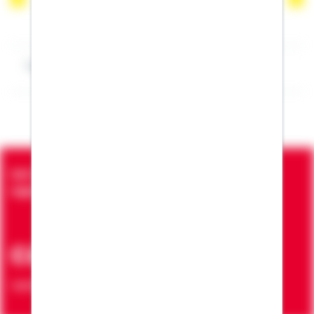
Impressum Holger Sitza
Seit über 90 Jahren bringen wir Menschen in die
eigenen vier Wände
ca. 7 Mio.
Verträge zur Erfüllung von Wohnwünschen