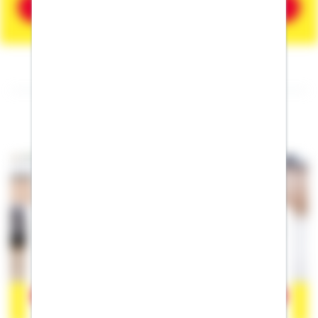
Beratung vereinbaren
Folgen Sie mir auf Facebook
Der Inhalt befindet sich bei Facebook, wodurch Facebook
personenbezogene Informationen erhalten kann. Wenn Sie damit
einverstanden sind, klicken Sie bitte auf
"Akzeptieren".
Mehr
erfahren zum Datenschutz von Facebook.
Akzeptieren