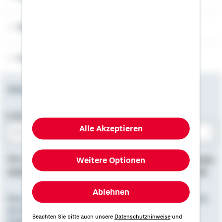
Weitere Informationen
Folgen Sie uns
Newsletter
E-Mail-Adresse
Alle Akzeptieren
Bitte E-Mail eingeben
Hier finden Sie
Impressum
, Informationen zum
Datenschutz
,
Weitere Optionen
rechtliche Hinweise
und die
Erklärung zur Barrierefreiheit
.
Ablehnen
Eine starke Gemeinschaft. Zusammen mit den Spezialisten
der Genossenschaftlichen FinanzGruppe Volksbanken
Beachten Sie bitte auch unsere
Datenschutzhinweise
und