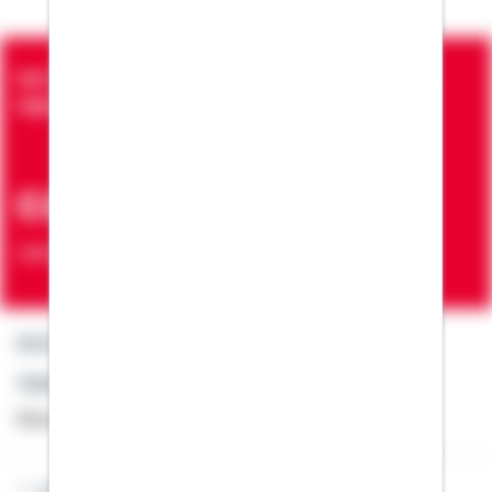
Seit über 90 Jahren bringen wir Menschen in die
eigenen vier Wände
ca. 7 Mio.
Verträge zur Erfüllung von Wohnwünschen
Kontakt
Telefon: +49 791 46-4444
Montag bis Freitag von 8 bis 20 Uhr
Lob & Kritik