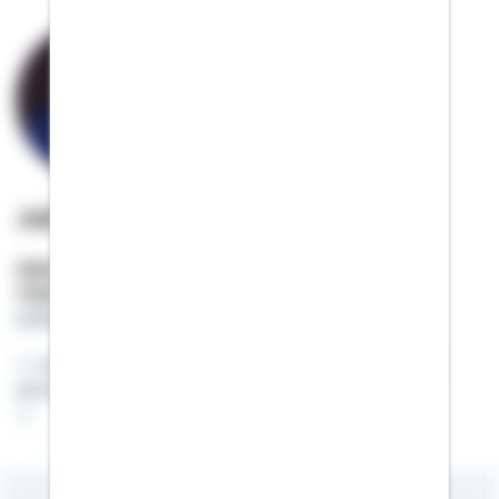
Julian Preiss
Selbstständiger Berater
Mobil:
0151 / 65213151
julian.preiss@schwaebisch-hall.de
Ich sehe es als meine Aufgabe, Ihnen zu Ihrem
persönlichen Wohnglück zu verhelfen.