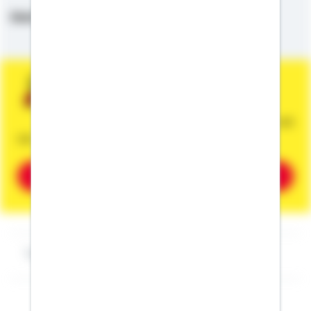
Deutsch,
Englisch
Sie wünschen eine persönliche und
unverbindliche Beratung?
Dann vereinbaren Sie gleich einen Termin mit
mir.
Beratung vereinbaren
Impressum Julian Preiss