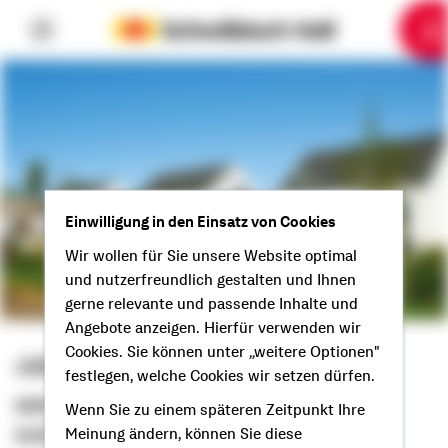
6
10
1
2
3
4
5
7
8
9
Einwilligung in den Einsatz von Cookies
Wir wollen für Sie unsere Website optimal
und nutzerfreundlich gestalten und Ihnen
gerne relevante und passende Inhalte und
Angebote anzeigen. Hierfür verwenden wir
Cookies. Sie können unter „weitere Optionen"
Julian Preiss
festlegen, welche Cookies wir setzen dürfen.
Selbstständiger Berater
Wenn Sie zu einem späteren Zeitpunkt Ihre
Grüß Gott aus Nürnberg!
Meinung ändern, können Sie diese