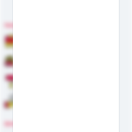
Meine Kompetenzen
Fachgebiete
Bausparen
Baufinanzierung
Modernisierung
Anschlussfinanzierung
Sprachen