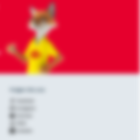
-
Folgen Sie uns
Facebook
Instagram
YouTube
XING
LinkedIn