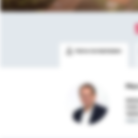
Meine Kontaktdaten
Mar
Selbs
Mobi
Telef
marc