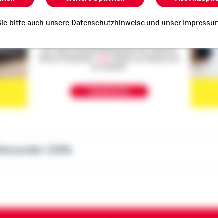
ie bitte auch unsere
Datenschutzhinweise
und unser
Impressu
Der Inhalt befindet sich bei Facebook, wodurch
Facebook personenbezogene Informationen erhalten
kann. Wenn Sie damit einverstanden sind, klicken Sie
bitte auf "Akzeptieren".
Mehr
erfahren zum Datenschutz
von Facebook.
Akzeptieren
exander Züfle