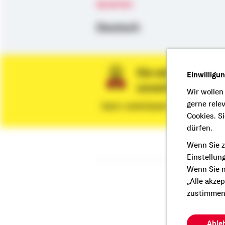
Sprachen
Deutsch
Sie wünschen ein
Einwilligu
unverbindliche 
Wir wollen
gerne rele
Dann vereinbaren Sie gleich eine
Cookies. S
dürfen.
Wenn Sie z
Einstellun
Wenn Sie m
„Alle akze
Fol
zustimmen
Able