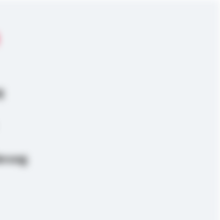
g
erung