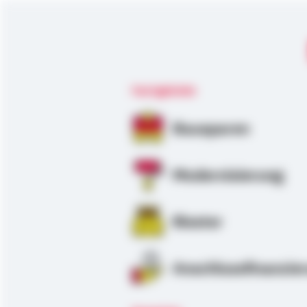
Fachgebiete
Bausparen
Modernisierung
Riester
Anschlussfinanzie