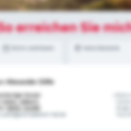
So erreichen Sie mic
Termin vereinbaren
Meine Standorte
c-Alexander Züfle
tständiger Berater
Wenn 
l:
01522 / 2683171
immer
on:
05033 / 911090
Dinge,
.zuefle@schwaebisch-hall.de
Tony 