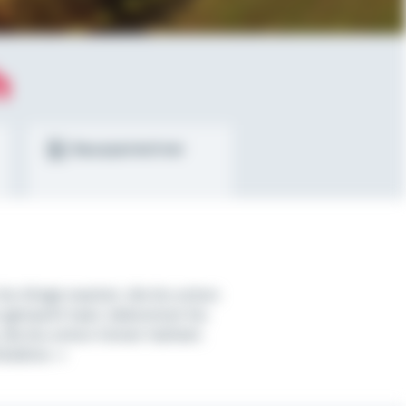
h
Bausparrechner
Du Dinge machst, die Du schon
 gemacht hast, bekommst Du
 die Du schon immer hattest.
Robbins