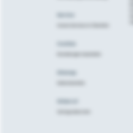
B
K
Service
N
E
Unsere Services im Überblick
Cookies
Einstellungen bearbeiten
Sitemap
Seitenüberblick
Widerruf
Vertrag widerrufen