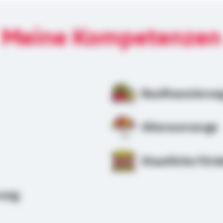
Meine Kompetenzen
Baufinanzierun
Altersvorsorge
Staatliche Förd
rung