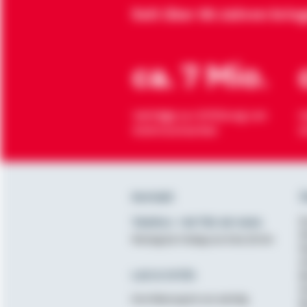
Seit über 90 Jahren brin
ca. 7 Mio.
Verträge zur Erfüllung von
H
Wohnwünschen
O
Kontakt
Ü
Telefon: +49 791 46-4444
K
D
Montag bis Freitag von 8 bis 20 Uhr
N
A
Lob & Kritik
B
G
Ihre Meinung ist uns wichtig
B