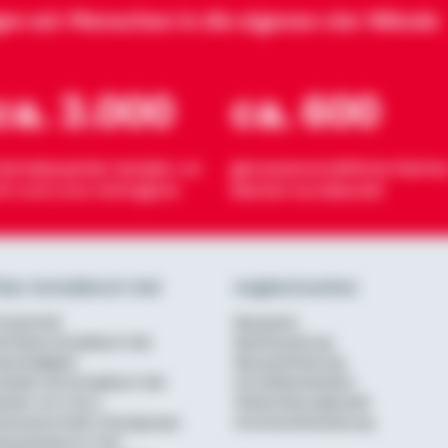
gen wir Menschen in die eigenen vier Wände
ca. 3.000
ca. 600
eimatexperten beraten vor
genossenschaftliche Partner
rt rund ums Wohnglück
Banken bundesweit
ber Schwäbisch Hall
Angebotsseiten
urzportrait
Bausparen
ie Marke Schwäbisch Hall
Baufinanzierung
achhaltigkeit
Bausparförderung
rbeiten bei Schwäbisch Hall
Annuitätendarlehen
erater von A bis Z
Modernisierungskredit
enossenschaftl. Finanzgruppe
Anschlussfinanzierung
ausparkasse im Test