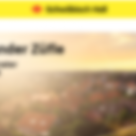
nder Züfle
rater
!