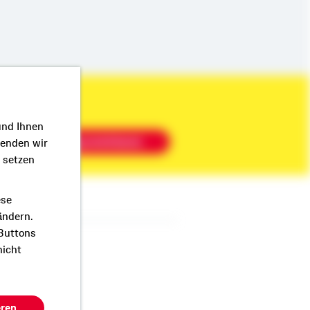
und Ihnen
Beratung vereinbaren
wenden wir
r setzen
ese
ändern.
 Buttons
nicht
book
eren