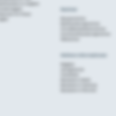
aufinanzierer im Vergleich
Rechner
undenmagazin
ewsroom für Presse
Bausparrechner
nglish
Baufinanzierungsrechner
Annuitätendarlehensrechner
Anschlussfinanzierungsrechner
Mietrechner
Weitere Informationen
Ratgeber
wohnglueck.de
Checklisten
Bausparen in Berlin
Bausparen in Hamburg
Bausparen in München