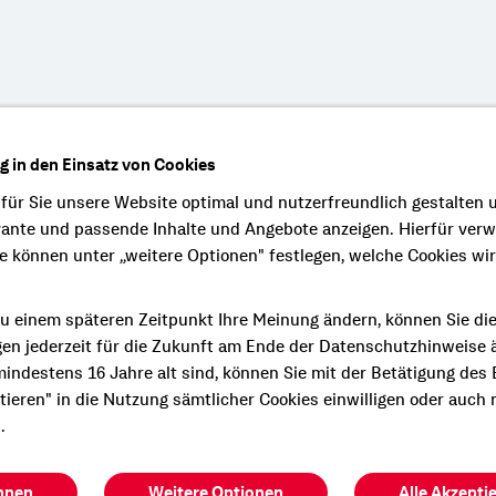
e persönliche und
ng in den Einsatz von Cookies
Beratung?
 für Sie unsere Website optimal und nutzerfreundlich gestalten 
vante und passende Inhalte und Angebote anzeigen. Hierfür ver
n Termin mit mir.
ie können unter „weitere Optionen" festlegen, welche Cookies wi
u einem späteren Zeitpunkt Ihre Meinung ändern, können Sie di
gen jederzeit für die Zukunft am Ende der Datenschutzhinweise 
indestens 16 Jahre alt sind, können Sie mit der Betätigung des
ptieren" in die Nutzung sämtlicher Cookies einwilligen oder auch 
gen Sie mir auf Face
.
hnen
Weitere Optionen
Alle Akzepti