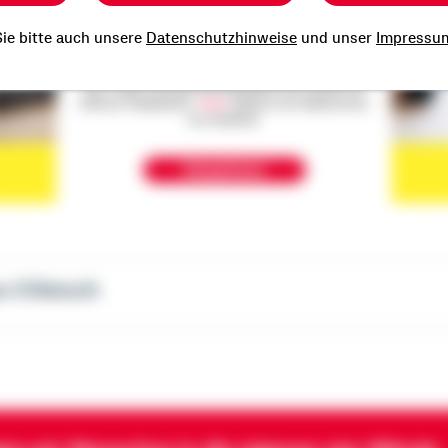
ie bitte auch unsere
Datenschutzhinweise
und unser
Impressu
Der Inhalt befindet sich bei Facebook, wodurch
Facebook personenbezogene Informationen erhalten
kann. Wenn Sie damit einverstanden sind, klicken Sie
bitte auf "Akzeptieren".
Mehr
erfahren zum Datenschutz
von Facebook.
Akzeptieren
u Chlench