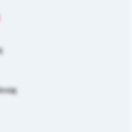
g
erung