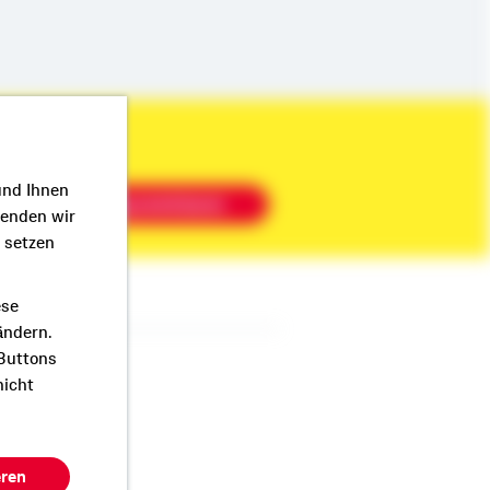
und Ihnen
Beratung vereinbaren
wenden wir
r setzen
ese
ändern.
 Buttons
book
nicht
eren