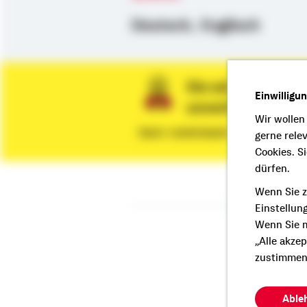
Deutsch,
Englisch
Sie wünschen ein
Einwilligu
unverbindliche 
Wir wollen
Dann vereinbaren Sie gleich eine
gerne rele
Cookies. S
dürfen.
Wenn Sie z
Einstellun
Wenn Sie m
Fol
„Alle akze
zustimmen
Able