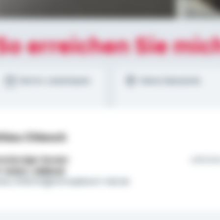
So erreichen Sie mic
Termin vereinbaren
Meine Standorte
hieu Chlench
tständiger Berater
Ehrlic
l:
01522 / 2686125
ieu.chlench@schwaebisch-hall.de