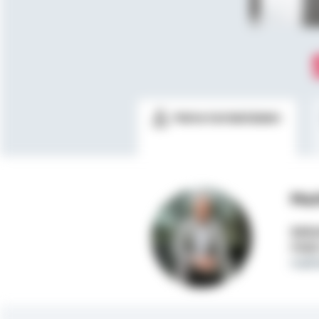
Meine Kontaktdaten
Mat
Selbs
Mobi
math