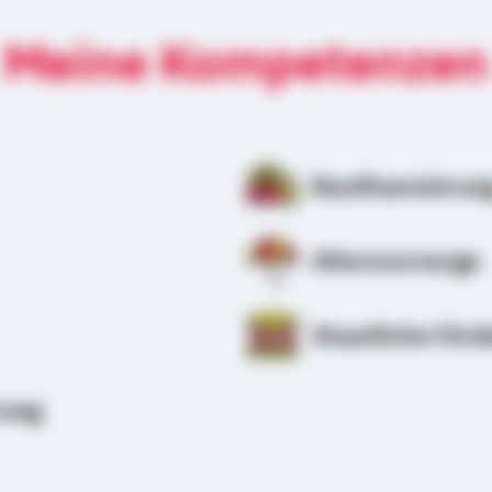
Meine Kompetenzen
Baufinanzierun
Altersvorsorge
Staatliche Förd
rung