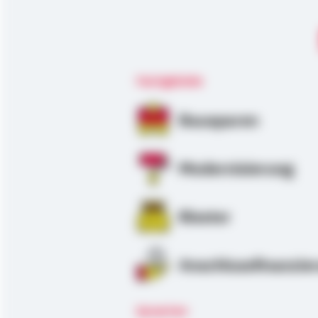
Fachgebiete
Bausparen
Modernisierung
Riester
Anschlussfinanzie
Sprachen