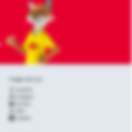
-
Folgen Sie uns
Facebook
Instagram
YouTube
XING
LinkedIn