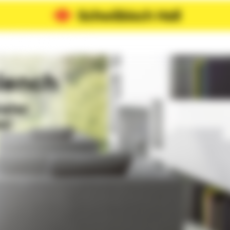
lench
rater
n!