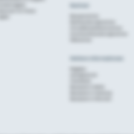
Rechner
undenmagazin
ewsroom für Presse
Bausparrechner
nglish
Baufinanzierungsrechner
Annuitätendarlehensrechner
Anschlussfinanzierungsrechner
Mietrechner
Weitere Informationen
Ratgeber
wohnglueck.de
Checklisten
Bausparen in Berlin
Bausparen in Hamburg
Bausparen in München