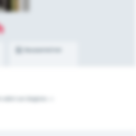
h
Bausparrechner
h währt am längsten.