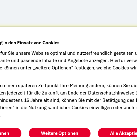
e persönliche und
ng in den Einsatz von Cookies
Beratung?
 für Sie unsere Website optimal und nutzerfreundlich gestalten 
n Termin mit mir.
vante und passende Inhalte und Angebote anzeigen. Hierfür ver
ie können unter „weitere Optionen" festlegen, welche Cookies wi
u einem späteren Zeitpunkt Ihre Meinung ändern, können Sie di
gen jederzeit für die Zukunft am Ende der Datenschutzhinweise 
indestens 16 Jahre alt sind, können Sie mit der Betätigung des
gen Sie mir auf Face
ptieren" in die Nutzung sämtlicher Cookies einwilligen oder auch 
.
hnen
Weitere Optionen
Alle Akzepti