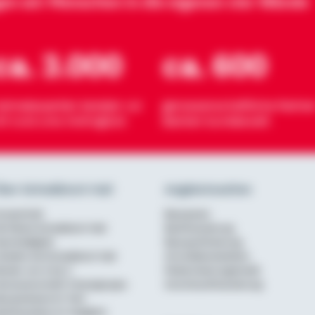
gen wir Menschen in die eigenen vier Wände
ca. 3.000
ca. 600
eimatexperten beraten vor
genossenschaftliche Partner
rt rund ums Wohnglück
Banken bundesweit
ber Schwäbisch Hall
Angebotsseiten
urzportrait
Bausparen
ie Marke Schwäbisch Hall
Baufinanzierung
achhaltigkeit
Bausparförderung
rbeiten bei Schwäbisch Hall
Annuitätendarlehen
erater von A bis Z
Modernisierungskredit
enossenschaftl. Finanzgruppe
Anschlussfinanzierung
ausparkasse im Test
aufinanzierer im Vergleich