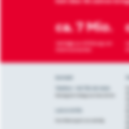
Seit über 90 Jahren brin
ca. 7 Mio.
Verträge zur Erfüllung von
H
Wohnwünschen
O
Kontakt
Ü
Telefon: +49 791 46-4444
K
D
Montag bis Freitag von 8 bis 20 Uhr
N
A
Lob & Kritik
B
G
Ihre Meinung ist uns wichtig
B
B