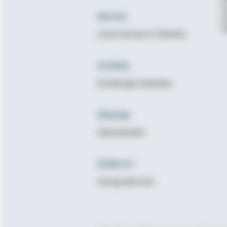
K
Service
N
E
Unsere Services im Überblick
Cookies
Einstellungen bearbeiten
Sitemap
Seitenüberblick
Widerruf
Vertrag widerrufen