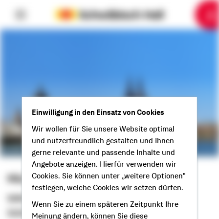
6
10
1
2
3
4
5
7
8
9
Einwilligung in den Einsatz von Cookies
Wir wollen für Sie unsere Website optimal
und nutzerfreundlich gestalten und Ihnen
gerne relevante und passende Inhalte und
Angebote anzeigen. Hierfür verwenden wir
Michael Tappe
Cookies. Sie können unter „weitere Optionen"
festlegen, welche Cookies wir setzen dürfen.
Selbstständiger Berater
Wenn Sie zu einem späteren Zeitpunkt Ihre
Guten Tag aus Blomberg!
Meinung ändern, können Sie diese