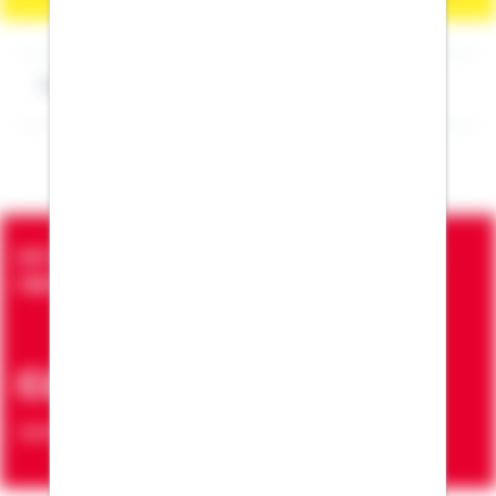
Impressum Michael Tappe
Seit über 90 Jahren bringen wir Menschen in die
eigenen vier Wände
ca. 7 Mio.
Verträge zur Erfüllung von Wohnwünschen