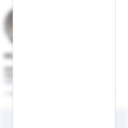
Michael Tappe
Selbstständiger Berater
Mobil:
01522 / 2683695
michael.tappe@schwaebisch-hall.de
Willkommen auf meiner Online-Visitenkarte.
Meine Kompetenzen