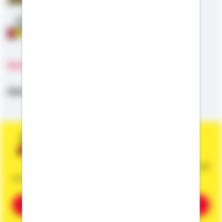
Anschlussfinanzierung
Sprachen
Deutsch
Sie wünschen eine persönliche und
unverbindliche Beratung?
Dann vereinbaren Sie gleich einen Termin mit
mir.
Beratung vereinbaren