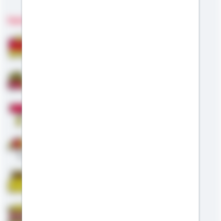
Fachgebiete
Bausparen
Baufinanzierung
Modernisierung
Altersvorsorge
Riester
Staatliche Förderung