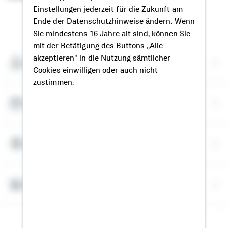
Einstellungen jederzeit für die Zukunft am
So erreichen Sie mich
Ende der Datenschutzhinweise ändern. Wenn
Sie mindestens 16 Jahre alt sind, können Sie
mit der Betätigung des Buttons „Alle
akzeptieren" in die Nutzung sämtlicher
Meine Kontaktdaten
Cookies einwilligen oder auch nicht
zustimmen.
Termin vereinbaren
Meine Standorte
Bausparrechner