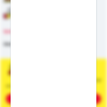
Anschlussfinanzierung
Sprachen
Deutsch
Sie wünschen eine persönliche und
unverbindliche Beratung?
Dann vereinbaren Sie gleich einen Termin mit
mir.
Beratung vereinbaren