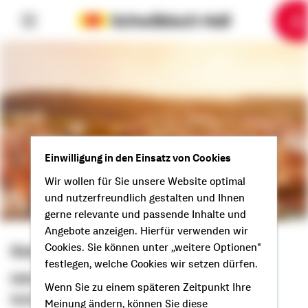
6
10
1
2
3
4
5
7
8
9
Einwilligung in den Einsatz von Cookies
Wir wollen für Sie unsere Website optimal
und nutzerfreundlich gestalten und Ihnen
gerne relevante und passende Inhalte und
Angebote anzeigen. Hierfür verwenden wir
Stefanie Rendle
Cookies. Sie können unter „weitere Optionen"
festlegen, welche Cookies wir setzen dürfen.
Selbstständige Beraterin
Wenn Sie zu einem späteren Zeitpunkt Ihre
Guten Tag aus Deggingen!
Meinung ändern, können Sie diese