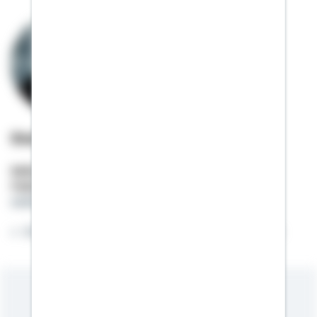
Stefanie Rendle
Selbstständige Beraterin
Mobil:
01522 / 2685981
stefanie.rendle@schwaebisch-hall.de
Willkommen auf meiner Online-Visitenkarte.
Meine Kompetenzen