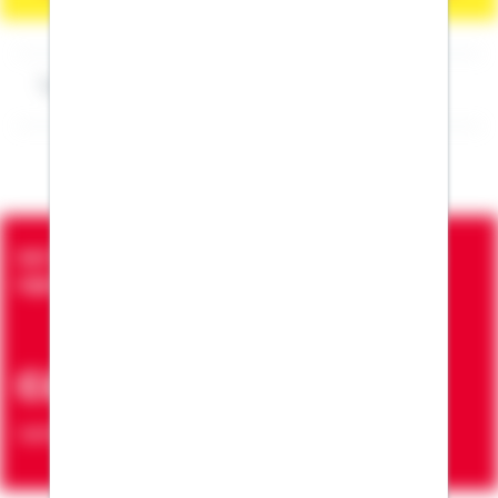
Impressum Stefanie Rendle
Seit über 90 Jahren bringen wir Menschen in die
eigenen vier Wände
ca. 7 Mio.
Verträge zur Erfüllung von Wohnwünschen