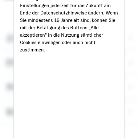
Einstellungen jederzeit für die Zukunft am
So erreichen Sie mich
Ende der Datenschutzhinweise ändern. Wenn
Sie mindestens 16 Jahre alt sind, können Sie
mit der Betätigung des Buttons „Alle
akzeptieren" in die Nutzung sämtlicher
Meine Kontaktdaten
Cookies einwilligen oder auch nicht
zustimmen.
Termin vereinbaren
Meine Standorte
Bausparrechner