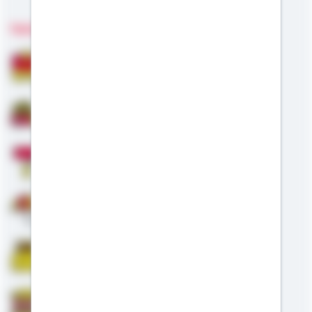
Fachgebiete
Bausparen
Baufinanzierung
Modernisierung
Altersvorsorge
Riester
Staatliche Förderung