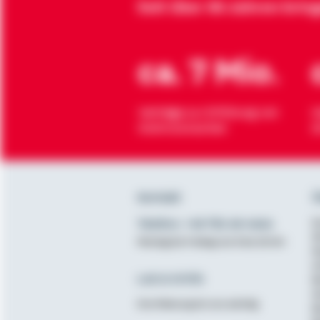
Seit über 90 Jahren brin
ca. 7 Mio.
Verträge zur Erfüllung von
H
Wohnwünschen
O
Kontakt
Ü
Telefon: +49 791 46-4444
K
D
Montag bis Freitag von 8 bis 20 Uhr
N
A
Lob & Kritik
B
G
Ihre Meinung ist uns wichtig
B