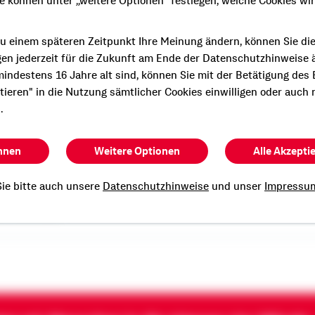
ie können unter „weitere Optionen" festlegen, welche Cookies wi
u einem späteren Zeitpunkt Ihre Meinung ändern, können Sie di
gen jederzeit für die Zukunft am Ende der Datenschutzhinweise 
indestens 16 Jahre alt sind, können Sie mit der Betätigung des
e persönliche und
ptieren" in die Nutzung sämtlicher Cookies einwilligen oder auch 
Beratung?
.
n Termin mit mir.
hnen
Weitere Optionen
Alle Akzepti
ie bitte auch unsere
Datenschutzhinweise
und unser
Impressu
k Schulz