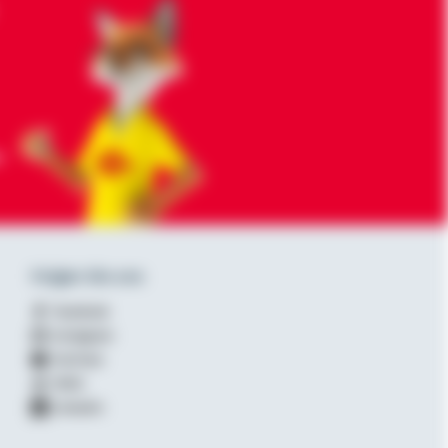
-
Folgen Sie uns
Facebook
Instagram
YouTube
XING
LinkedIn