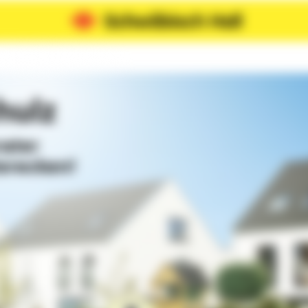
hulz
rater
erecken!