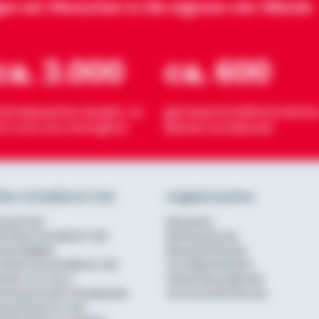
gen wir Menschen in die eigenen vier Wände
ca. 3.000
ca. 600
eimatexperten beraten vor
genossenschaftliche Partner
rt rund ums Wohnglück
Banken bundesweit
ber Schwäbisch Hall
Angebotsseiten
urzportrait
Bausparen
ie Marke Schwäbisch Hall
Baufinanzierung
achhaltigkeit
Bausparförderung
rbeiten bei Schwäbisch Hall
Annuitätendarlehen
erater von A bis Z
Modernisierungskredit
enossenschaftl. Finanzgruppe
Anschlussfinanzierung
ausparkasse im Test