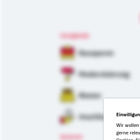
Fachgebiete
Bausparen
Modernisierung
Riester
Einwilligu
Anschlussfinanzie
Wir wollen
gerne rele
Sprachen