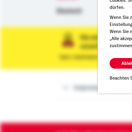
Cookies. S
dürfen.
Deutsch
Wenn Sie z
Einstellun
Wenn Sie m
Sie wünschen ein
„Alle akze
unverbindliche 
zustimmen
Dann vereinbaren Sie gleich eine
Able
Beachten S
Impressum Domini