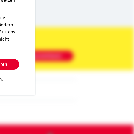
r setzen
ese
ändern.
 Buttons
nicht
Beratung vereinbaren
eren
m
.