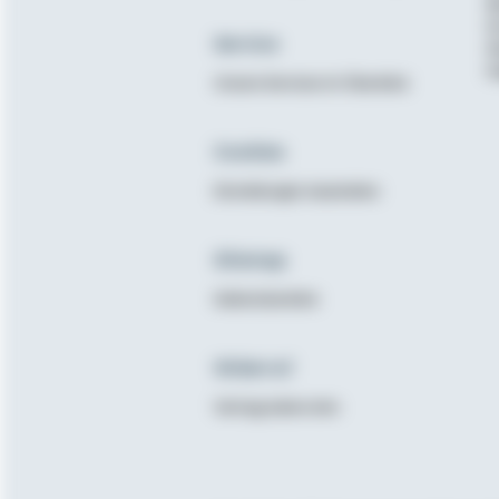
B
K
Service
N
E
Unsere Services im Überblick
Cookies
Einstellungen bearbeiten
Sitemap
Seitenüberblick
Widerruf
Vertrag widerrufen