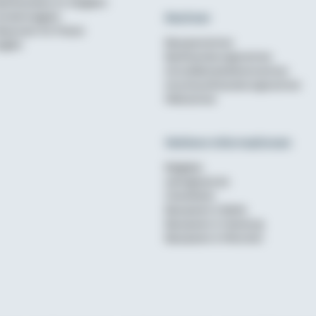
aufinanzierer im Vergleich
Rechner
undenmagazin
ewsroom für Presse
Bausparrechner
nglish
Baufinanzierungsrechner
Annuitätendarlehensrechner
Anschlussfinanzierungsrechner
Mietrechner
Weitere Informationen
Ratgeber
wohnglueck.de
Checklisten
Bausparen in Berlin
Bausparen in Hamburg
Bausparen in München