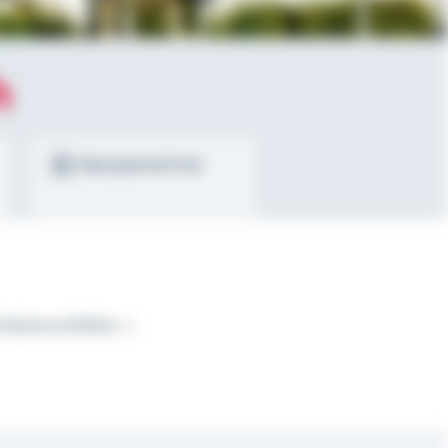
h
Bausparrechner
räume erfüllen