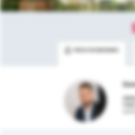
Meine Kontaktdaten
Dom
Selbs
Mobi
domi