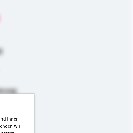
g
erung
und Ihnen
wenden wir