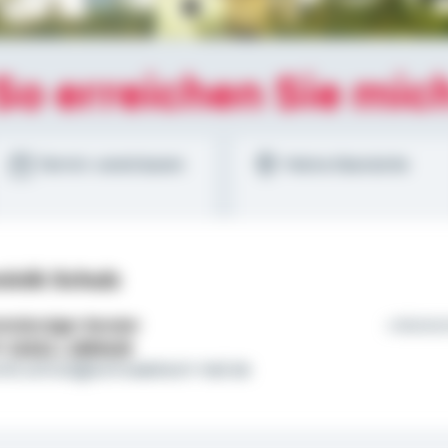
So erreichen Sie mic
Termin vereinbaren
Meine Standorte
inik Schulz
tständiger Berater
Wohnt
l:
01522 / 2683426
nik.schulz@schwaebisch-hall.de