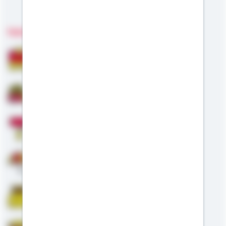
Meine Kompetenzen
Fachgebiete
Bausparen
Baufinanzierung
Modernisierung
Altersvorsorge
Riester