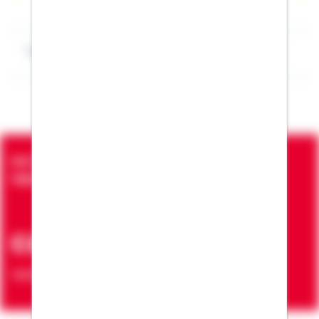
Impressum Sven Spies
Seit über 90 Jahren bringen wir Menschen in die
eigenen vier Wände
ca. 7 Mio.
Verträge zur Erfüllung von Wohnwünschen