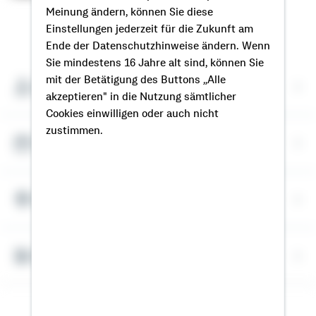
Meinung ändern, können Sie diese
Einstellungen jederzeit für die Zukunft am
So erreichen Sie mich
Ende der Datenschutzhinweise ändern. Wenn
Sie mindestens 16 Jahre alt sind, können Sie
mit der Betätigung des Buttons „Alle
Meine Kontaktdaten
akzeptieren" in die Nutzung sämtlicher
Cookies einwilligen oder auch nicht
zustimmen.
Termin vereinbaren
Meine Standorte
Bausparrechner