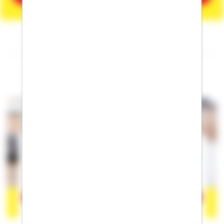
Folgen Sie mir auf Facebook
Der Inhalt befindet sich bei Facebook, wodurch Facebook
personenbezogene Informationen erhalten kann. Wenn Sie damit
einverstanden sind, klicken Sie bitte auf
"Akzeptieren".
Mehr
erfahren zum Datenschutz von Facebook.
Akzeptieren