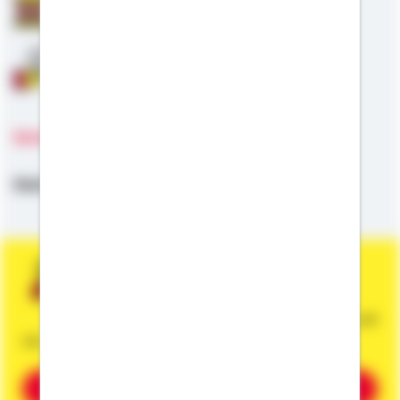
Staatliche Förderung
Anschlussfinanzierung
Sprachen
Deutsch,
Englisch
Sie wünschen eine persönliche und
unverbindliche Beratung?
Dann vereinbaren Sie gleich einen Termin mit
mir.
Beratung vereinbaren