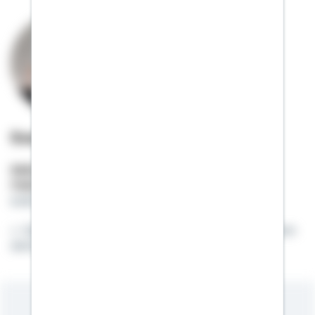
Sven Spies
Selbstständiger Berater
Mobil:
01522 / 2685308
sven.spies@schwaebisch-hall.de
Eigenkapital aufbauen und zu besten Konditionen
deinen Traum vom Eigenheim erfüllen.