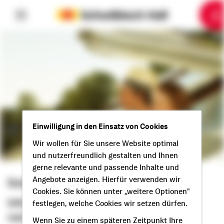
6
10
1
2
3
4
5
7
8
9
Einwilligung in den Einsatz von Cookies
Wir wollen für Sie unsere Website optimal
und nutzerfreundlich gestalten und Ihnen
gerne relevante und passende Inhalte und
Angebote anzeigen. Hierfür verwenden wir
Sven Spies
Cookies. Sie können unter „weitere Optionen"
Selbstständiger Berater
festlegen, welche Cookies wir setzen dürfen.
Hallo aus Bad Wildungen!
Wenn Sie zu einem späteren Zeitpunkt Ihre