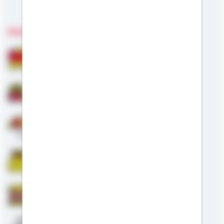
Meine Kompetenzen
Fachgebiete
Bausparen
Baufinanzierung
Altersvorsorge
Riester
Staatliche Förderung