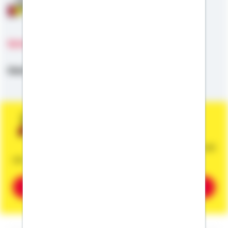
Anschlussfinanzierung
Sprachen
Deutsch,
Schwäbisch,
Englisch
Sie wünschen eine persönliche und
unverbindliche Beratung?
Dann vereinbaren Sie gleich einen Termin mit
mir.
Beratung vereinbaren