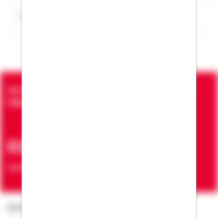
Impressum Florentin Frick
Seit über 90 Jahren bringen wir Menschen in die
eigenen vier Wände
ca. 7 Mio.
Verträge zur Erfüllung von Wohnwünschen
Kontakt