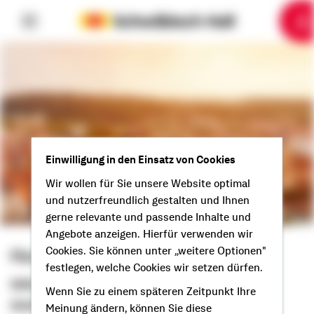
6
10
1
2
3
4
5
7
8
9
Einwilligung in den Einsatz von Cookies
Wir wollen für Sie unsere Website optimal
und nutzerfreundlich gestalten und Ihnen
gerne relevante und passende Inhalte und
Angebote anzeigen. Hierfür verwenden wir
Cookies. Sie können unter „weitere Optionen"
Florentin Frick
festlegen, welche Cookies wir setzen dürfen.
Selbstständiger Berater
Wenn Sie zu einem späteren Zeitpunkt Ihre
Guten Tag aus Ravensburg!
Meinung ändern, können Sie diese