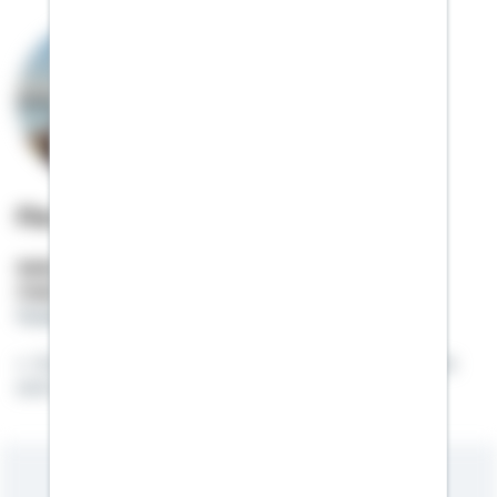
Florentin Frick
Selbstständiger Berater
Mobil:
01522 / 2683391
florentin.frick@schwaebisch-hall.de
Es reicht nicht aus, ein Fuchs zu sein, man muss
sich auch im Wald auskennen...!