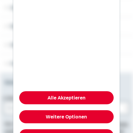
Angebotsseiten
Rechner
Weitere Informationen
Folgen Sie uns
Newsletter
Alle Akzeptieren
E-Mail-Adresse
Weitere Optionen
Bitte E-Mail eingeben
Hier finden Sie
Impressum
, Informationen zum
Datenschutz
,
rechtliche Hinweise
und die
Erklärung zur Barrierefreiheit
.