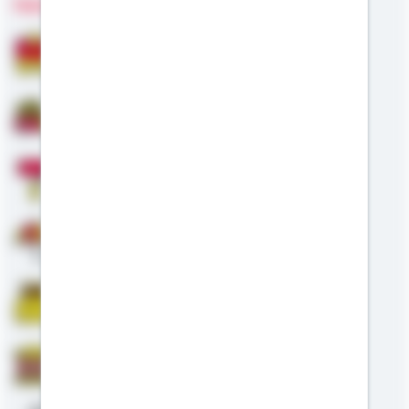
Fachgebiete
Bausparen
Baufinanzierung
Modernisierung
Altersvorsorge
Riester
Staatliche Förderung