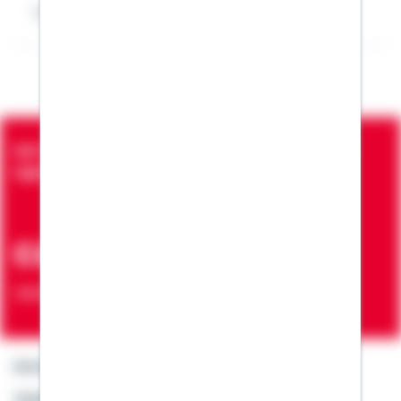
Impressum Ingo Kunz
Seit über 90 Jahren bringen wir Menschen in die
eigenen vier Wände
ca. 7 Mio.
Verträge zur Erfüllung von Wohnwünschen
Kontakt
Telefon: +49 791 46-4444