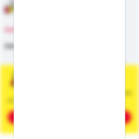
Anschlussfinanzierung
Sprachen
Deutsch,
Englisch
Sie wünschen eine persönliche und
unverbindliche Beratung?
Dann vereinbaren Sie gleich einen Termin mit
mir.
Beratung vereinbaren