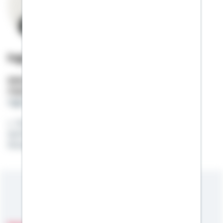
Ingo Kunz
Selbstständiger Berater
Mobil:
01522 / 2684142
ingo.kunz@schwaebisch-hall.de
Ihr Heimatexperte rund um die Immobilie -
Zertifizierter Modernisierungs- und
Fördermittelberater
Meine Kompetenzen