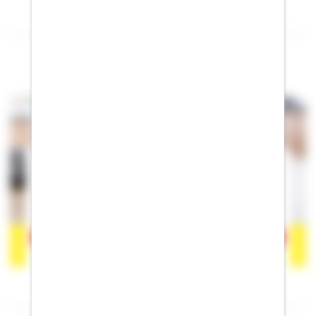
Folgen Sie mir auf Facebook
Der Inhalt befindet sich bei Facebook, wodurch Facebook
personenbezogene Informationen erhalten kann. Wenn Sie damit
einverstanden sind, klicken Sie bitte auf
"Akzeptieren".
Mehr
erfahren zum Datenschutz von Facebook.
Akzeptieren