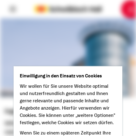
6
10
1
2
3
4
5
7
8
9
Einwilligung in den Einsatz von Cookies
Wir wollen für Sie unsere Website optimal
und nutzerfreundlich gestalten und Ihnen
gerne relevante und passende Inhalte und
Angebote anzeigen. Hierfür verwenden wir
Ingo Kunz
Cookies. Sie können unter „weitere Optionen"
festlegen, welche Cookies wir setzen dürfen.
Selbstständiger Berater
Hallo aus Haibach!
Wenn Sie zu einem späteren Zeitpunkt Ihre