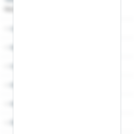
Montag bis Freitag von 8 bis 20 Uhr
Lob & Kritik
Service
Cookies
Sitemap
Widerruf
Über Schwäbisch Hall