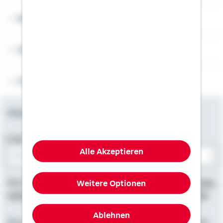
Rechner
Weitere Informationen
Folgen Sie uns
Newsletter
E-Mail-Adresse
Alle Akzeptieren
Bitte E-Mail eingeben
Weitere Optionen
Hier finden Sie
Impressum
, Informationen zum
Datenschutz
,
rechtliche Hinweise
und die
Erklärung zur Barrierefreiheit
.
Ablehnen
Eine starke Gemeinschaft. Zusammen mit den Spezialisten