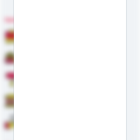
Meine Kompetenzen
Fachgebiete
Bausparen
Baufinanzierung
Modernisierung
Staatliche Förderung
Anschlussfinanzierung