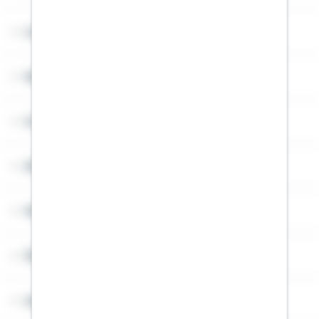
Lob & Kritik
Service
Cookies
Sitemap
Widerruf
Über Schwäbisch Hall
Angebotsseiten