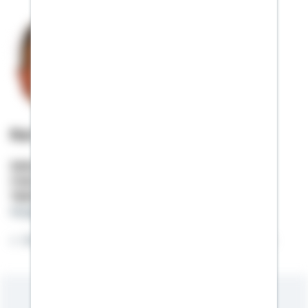
Kai Gersch
Selbstständiger Berater
Mobil:
01522 / 2685955
Telefon:
03491 / 409818
kai.gersch@schwaebisch-hall.de
Willkommen auf meiner Online-Visitenkarte.