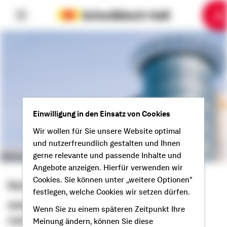
6
10
1
2
3
4
5
7
8
9
Einwilligung in den Einsatz von Cookies
Wir wollen für Sie unsere Website optimal
und nutzerfreundlich gestalten und Ihnen
gerne relevante und passende Inhalte und
Angebote anzeigen. Hierfür verwenden wir
Cookies. Sie können unter „weitere Optionen"
Kai Gersch
festlegen, welche Cookies wir setzen dürfen.
Selbstständiger Berater
Wenn Sie zu einem späteren Zeitpunkt Ihre
Hallo aus Dessau-Roßlau!
Meinung ändern, können Sie diese