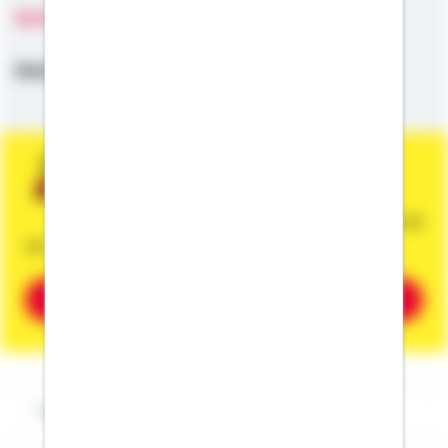
Sprachen
Deutsch
Sie wünschen eine persönliche und
unverbindliche Beratung?
Dann vereinbaren Sie gleich einen Termin mit
mir.
Beratung vereinbaren
Impressum Kai Gersch