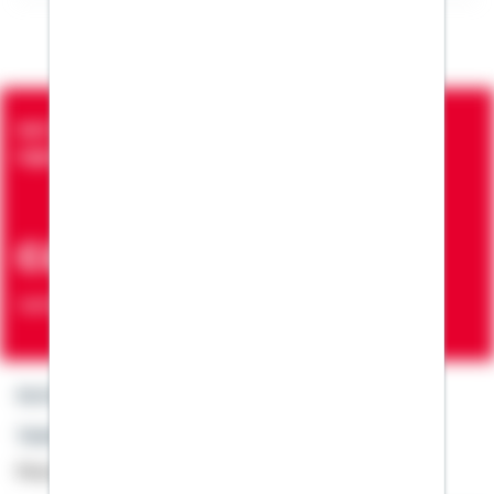
Seit über 90 Jahren bringen wir Menschen in die
eigenen vier Wände
ca. 7 Mio.
Verträge zur Erfüllung von Wohnwünschen
Kontakt
Telefon: +49 791 46-4444
Montag bis Freitag von 8 bis 20 Uhr