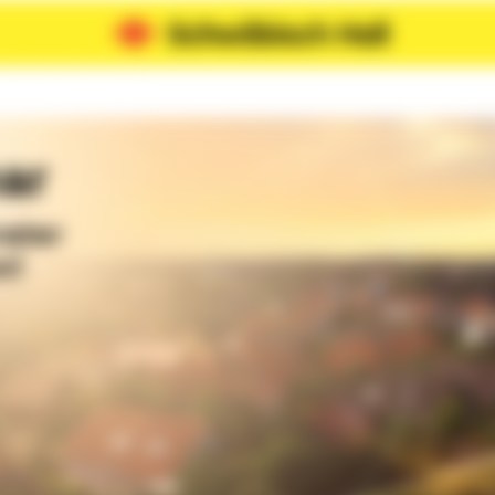
ar
rater
n!