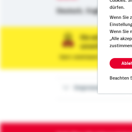
Cookies. S
dürfen.
Deutsch,
Englisch
Wenn Sie z
Einstellun
Wenn Sie m
Sie wünschen ein
„Alle akze
unverbindliche 
zustimmen
Dann vereinbaren Sie gleich eine
Able
Beachten S
Impressum Kevin 