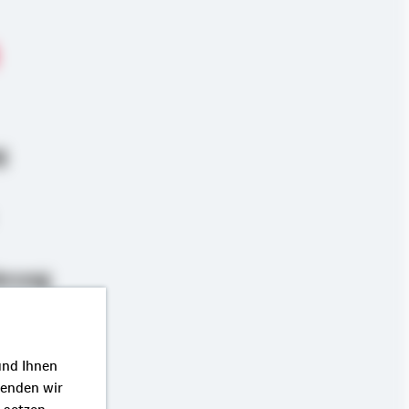
g
erung
und Ihnen
wenden wir