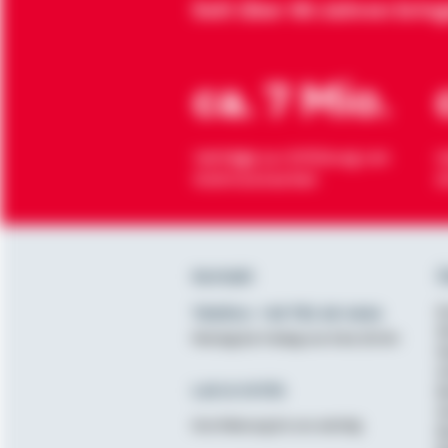
Seit über 90 Jahren brin
ca. 7 Mio.
Verträge zur Erfüllung von
H
Wohnwünschen
O
Kontakt
Ü
Telefon: +49 791 46-4444
K
D
Montag bis Freitag von 8 bis 20 Uhr
N
A
Lob & Kritik
B
G
Ihre Meinung ist uns wichtig
B