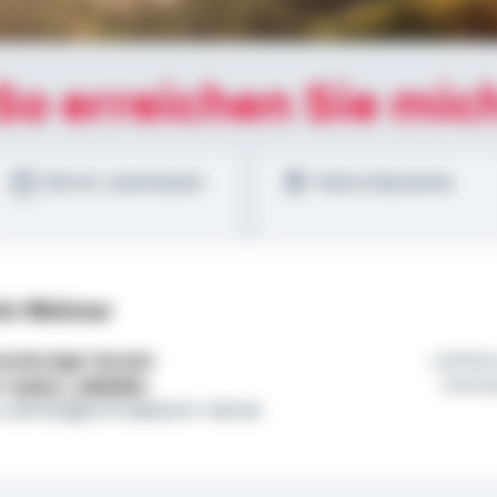
So erreichen Sie mic
Termin vereinbaren
Meine Standorte
in Weimar
tständiger Berater
Willk
l:
01522 / 2683902
Visite
n.weimar@schwaebisch-hall.de