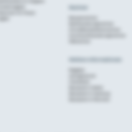
aufinanzierer im Vergleich
Rechner
undenmagazin
ewsroom für Presse
Bausparrechner
nglish
Baufinanzierungsrechner
Annuitätendarlehensrechner
Anschlussfinanzierungsrechner
Mietrechner
Weitere Informationen
Ratgeber
wohnglueck.de
Checklisten
Bausparen in Berlin
Bausparen in Hamburg
Bausparen in München