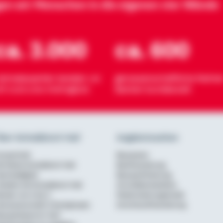
gen wir Menschen in die eigenen vier Wände
ca. 3.000
ca. 600
eimatexperten beraten vor
genossenschaftliche Partner
rt rund ums Wohnglück
Banken bundesweit
ber Schwäbisch Hall
Angebotsseiten
urzportrait
Bausparen
ie Marke Schwäbisch Hall
Baufinanzierung
achhaltigkeit
Bausparförderung
rbeiten bei Schwäbisch Hall
Annuitätendarlehen
erater von A bis Z
Modernisierungskredit
enossenschaftl. Finanzgruppe
Anschlussfinanzierung
ausparkasse im Test