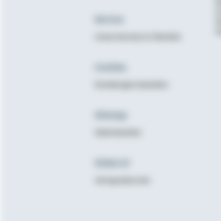
B
K
Service
N
E
Unsere Services im Überblick
Cookies
Einstellungen bearbeiten
Sitemap
Seitenüberblick
Widerruf
Vertrag widerrufen