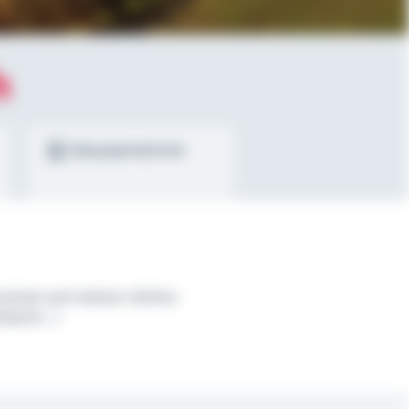
h
Bausparrechner
ommen auf meiner Online-
nkarte.