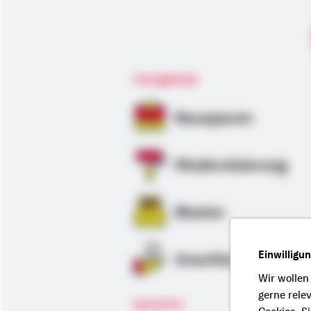
Fachgebiete
Bausparen
Modernisierung
Riester
Einwilligu
Anschlussfinanzie
Wir wollen
gerne rele
Sprachen