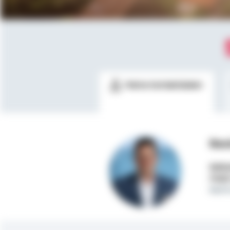
Meine Kontaktdaten
Kev
Selbs
Mobi
kevi