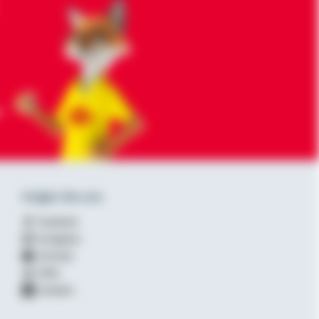
-
Folgen Sie uns
Facebook
Instagram
YouTube
XING
LinkedIn