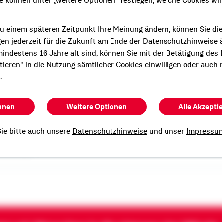
ie können unter „weitere Optionen" festlegen, welche Cookies wi
u einem späteren Zeitpunkt Ihre Meinung ändern, können Sie di
gen jederzeit für die Zukunft am Ende der Datenschutzhinweise 
indestens 16 Jahre alt sind, können Sie mit der Betätigung des
e persönliche und
ptieren" in die Nutzung sämtlicher Cookies einwilligen oder auch 
Beratung?
.
n Termin mit mir.
hnen
Weitere Optionen
Alle Akzepti
ie bitte auch unsere
Datenschutzhinweise
und unser
Impressu
Weimar