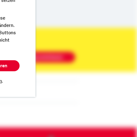
r setzen
ese
ändern.
 Buttons
nicht
Beratung vereinbaren
eren
m
.