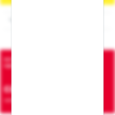
Impressum Kevin Wolak
Seit über 90 Jahren bringen wir Menschen in die
eigenen vier Wände
ca. 7 Mio.
Verträge zur Erfüllung von Wohnwünschen