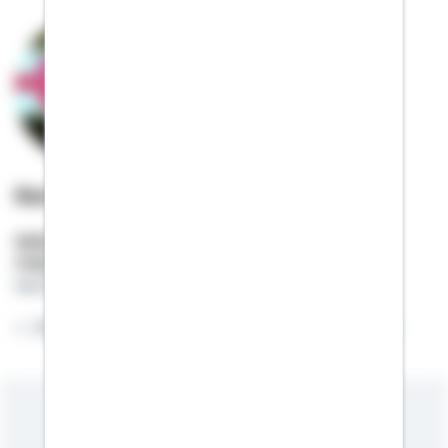
Kevin Wolak
Selbstständiger Berater
Mobil:
01522 / 2683728
kevin.wolak@schwaebisch-hall.de
Willkommen auf meiner Online-Visitenkarte.
Meine Kompetenzen