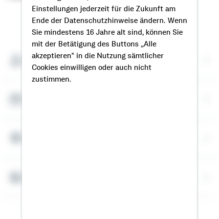
Einstellungen jederzeit für die Zukunft am
So erreichen Sie mich
Ende der Datenschutzhinweise ändern. Wenn
Sie mindestens 16 Jahre alt sind, können Sie
mit der Betätigung des Buttons „Alle
akzeptieren" in die Nutzung sämtlicher
Meine Kontaktdaten
Cookies einwilligen oder auch nicht
zustimmen.
Termin vereinbaren
Meine Standorte
Bausparrechner