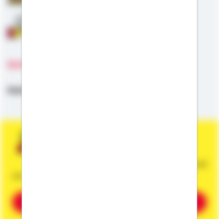
Anschlussfinanzierung
Sprachen
Deutsch,
Englisch,
Polnisch
Sie wünschen eine persönliche und
unverbindliche Beratung?
Dann vereinbaren Sie gleich einen Termin mit
mir.
Beratung vereinbaren