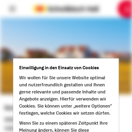
6
10
1
2
3
4
5
7
8
9
Einwilligung in den Einsatz von Cookies
Wir wollen für Sie unsere Website optimal
und nutzerfreundlich gestalten und Ihnen
gerne relevante und passende Inhalte und
Angebote anzeigen. Hierfür verwenden wir
Kevin Wolak
Cookies. Sie können unter „weitere Optionen"
festlegen, welche Cookies wir setzen dürfen.
Selbstständiger Berater
Wenn Sie zu einem späteren Zeitpunkt Ihre
Hallo aus Alpen!
Meinung ändern, können Sie diese