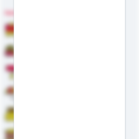
Fachgebiete
Bausparen
Baufinanzierung
Modernisierung
Altersvorsorge
Riester
Staatliche Förderung