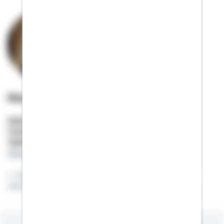
Klaus Funk
Selbstständiger Berater
Mobil:
01522 / 2687083
Telefon:
06451 / 7174765
klaus.funk@schwaebisch-hall.de
Es gibt viele Herausforderungen im Leben. Ich
versuche immer Lösungen dafür zu finden.