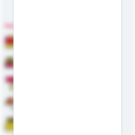
Meine Kompetenzen
Fachgebiete
Bausparen
Baufinanzierung
Modernisierung
Altersvorsorge
Riester