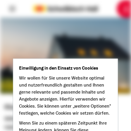
6
10
1
2
3
4
5
7
8
9
Einwilligung in den Einsatz von Cookies
Wir wollen für Sie unsere Website optimal
und nutzerfreundlich gestalten und Ihnen
gerne relevante und passende Inhalte und
Angebote anzeigen. Hierfür verwenden wir
Klaus Funk
Cookies. Sie können unter „weitere Optionen"
festlegen, welche Cookies wir setzen dürfen.
Selbstständiger Berater
Wenn Sie zu einem späteren Zeitpunkt Ihre
Hallo aus Biedenkopf!
Meinung ändern, können Sie diese