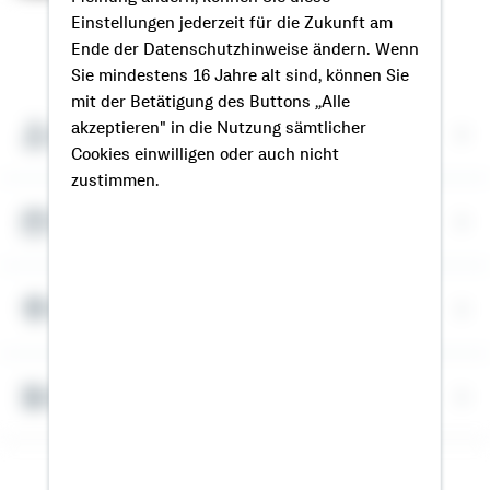
Einstellungen jederzeit für die Zukunft am
So erreichen Sie mich
Ende der Datenschutzhinweise ändern. Wenn
Sie mindestens 16 Jahre alt sind, können Sie
mit der Betätigung des Buttons „Alle
akzeptieren" in die Nutzung sämtlicher
Meine Kontaktdaten
Cookies einwilligen oder auch nicht
zustimmen.
Termin vereinbaren
Meine Standorte
Bausparrechner