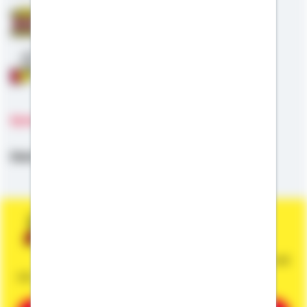
Staatliche Förderung
Anschlussfinanzierung
Sprachen
Deutsch,
Englisch
Sie wünschen eine persönliche und
unverbindliche Beratung?
Dann vereinbaren Sie gleich einen Termin mit
mir.