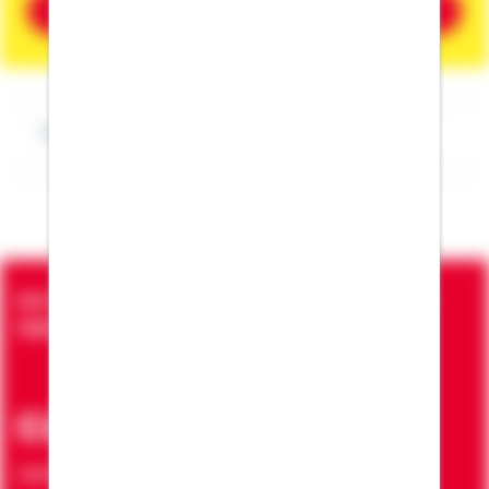
Beratung vereinbaren
Impressum Klaus Funk
Seit über 90 Jahren bringen wir Menschen in die
eigenen vier Wände
ca. 7 Mio.
Verträge zur Erfüllung von Wohnwünschen