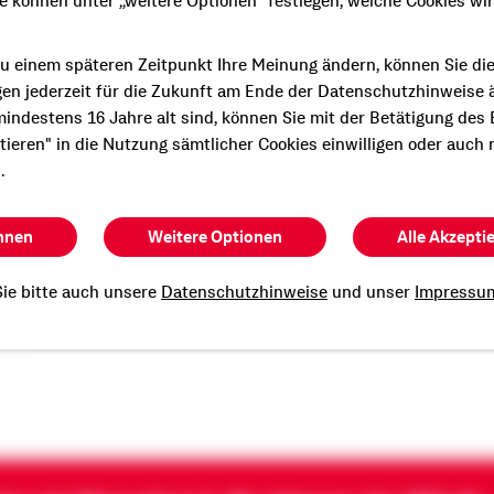
ie können unter „weitere Optionen" festlegen, welche Cookies wi
u einem späteren Zeitpunkt Ihre Meinung ändern, können Sie di
gen jederzeit für die Zukunft am Ende der Datenschutzhinweise 
indestens 16 Jahre alt sind, können Sie mit der Betätigung des
e persönliche und
ptieren" in die Nutzung sämtlicher Cookies einwilligen oder auch 
Beratung?
.
n Termin mit mir.
hnen
Weitere Optionen
Alle Akzepti
ie bitte auch unsere
Datenschutzhinweise
und unser
Impressu
rte