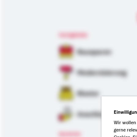
Fachgebiete
Bausparen
Modernisierung
Riester
Einwilligu
Anschlussfinanzie
Wir wollen
gerne rele
Sprachen