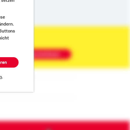
r setzen
ese
ändern.
 Buttons
nicht
Beratung vereinbaren
eren
m
.