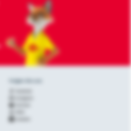
-
Folgen Sie uns
Facebook
Instagram
YouTube
XING
LinkedIn