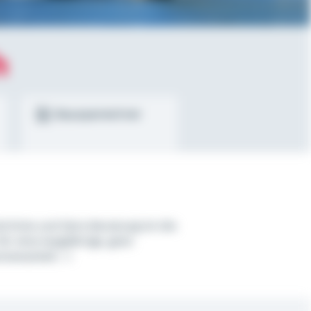
h
Bausparrechner
hrliche und faire Beratung ist die
für eine langjährige, gute
menarbeit.