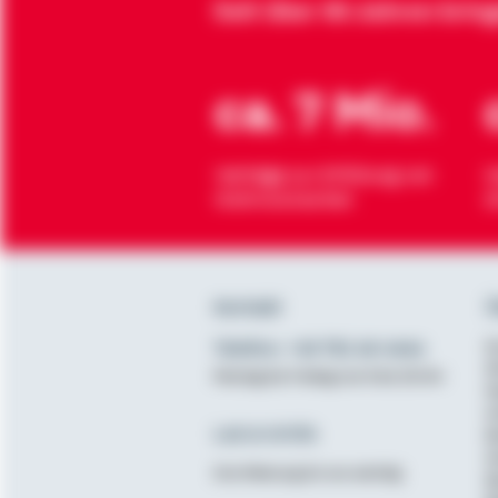
Seit über 90 Jahren brin
ca. 7 Mio.
Verträge zur Erfüllung von
H
Wohnwünschen
O
Kontakt
Ü
Telefon: +49 791 46-4444
K
D
Montag bis Freitag von 8 bis 20 Uhr
N
A
Lob & Kritik
B
G
Ihre Meinung ist uns wichtig
B