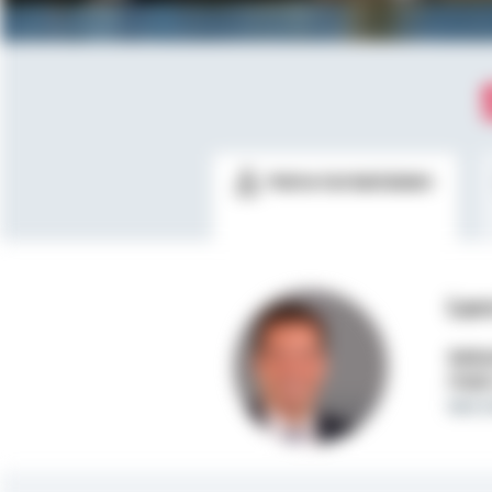
Meine Kontaktdaten
Lar
Selbs
Mobi
lars