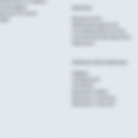
aufinanzierer im Vergleich
Rechner
undenmagazin
ewsroom für Presse
Bausparrechner
nglish
Baufinanzierungsrechner
Annuitätendarlehensrechner
Anschlussfinanzierungsrechner
Mietrechner
Weitere Informationen
Ratgeber
wohnglueck.de
Checklisten
Bausparen in Berlin
Bausparen in Hamburg
Bausparen in München