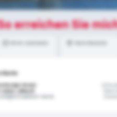
So erreichen Sie mic
Termin vereinbaren
Meine Standorte
s Korte
tständiger Berater
Eine e
l:
01522 / 2684175
Basis 
.korte@schwaebisch-hall.de
Zusam