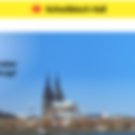
rater
rup!