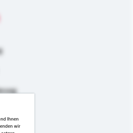
g
erung
und Ihnen
wenden wir