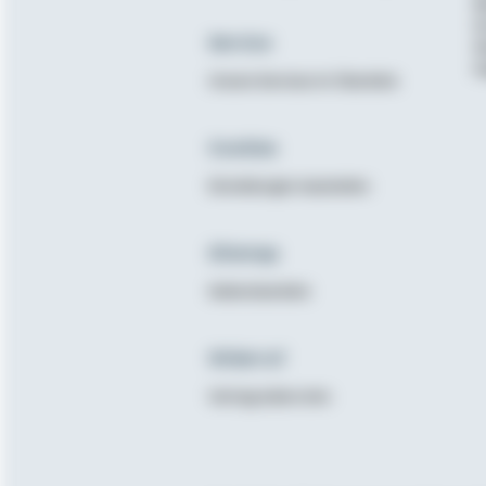
B
K
Service
N
E
Unsere Services im Überblick
Cookies
Einstellungen bearbeiten
Sitemap
Seitenüberblick
Widerruf
Vertrag widerrufen