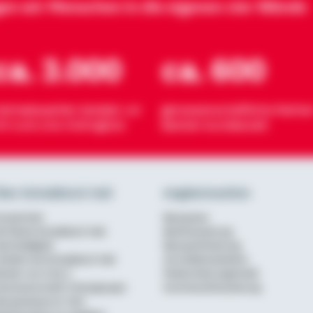
gen wir Menschen in die eigenen vier Wände
ca. 3.000
ca. 600
eimatexperten beraten vor
genossenschaftliche Partner
rt rund ums Wohnglück
Banken bundesweit
ber Schwäbisch Hall
Angebotsseiten
urzportrait
Bausparen
ie Marke Schwäbisch Hall
Baufinanzierung
achhaltigkeit
Bausparförderung
rbeiten bei Schwäbisch Hall
Annuitätendarlehen
erater von A bis Z
Modernisierungskredit
enossenschaftl. Finanzgruppe
Anschlussfinanzierung
ausparkasse im Test