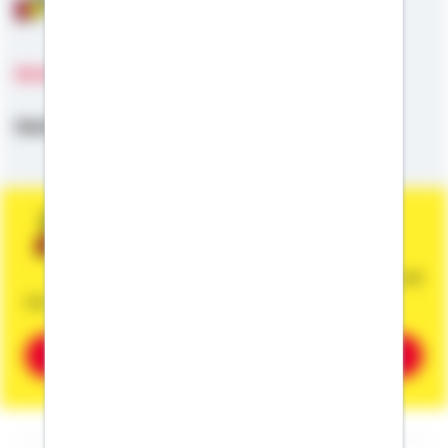
Sprachen
Deutsch
Sie wünschen eine persönliche und
unverbindliche Beratung?
Dann vereinbaren Sie gleich einen Termin mit
mir.
Beratung vereinbaren