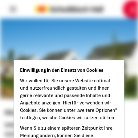
6
10
1
2
3
4
5
7
8
9
Einwilligung in den Einsatz von Cookies
Wir wollen für Sie unsere Website optimal
und nutzerfreundlich gestalten und Ihnen
gerne relevante und passende Inhalte und
Angebote anzeigen. Hierfür verwenden wir
Cookies. Sie können unter „weitere Optionen"
Michael Ochs
festlegen, welche Cookies wir setzen dürfen.
Selbstständiger Berater
Wenn Sie zu einem späteren Zeitpunkt Ihre
Guten Tag aus Ihrer Heimat!
Meinung ändern, können Sie diese