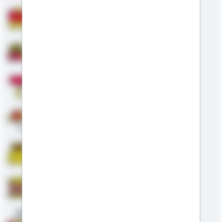
Bausparen
Baufinanzierung
Modernisierung
Altersvorsorge
Riester
Staatliche Förderung
Anschlussfinanzierung