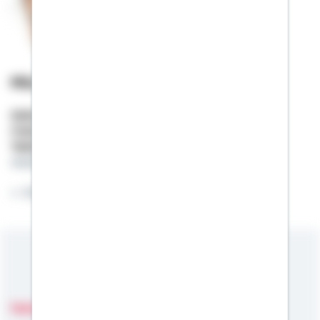
Michael Ochs
Selbstständiger Berater
Mobil:
01522 / 2683026
Telefon:
07248 / 9274198
michael.ochs@schwaebisch-hall.de
Ein eigenes Zuhause für Jeden
Meine Kompetenzen
Fachgebiete