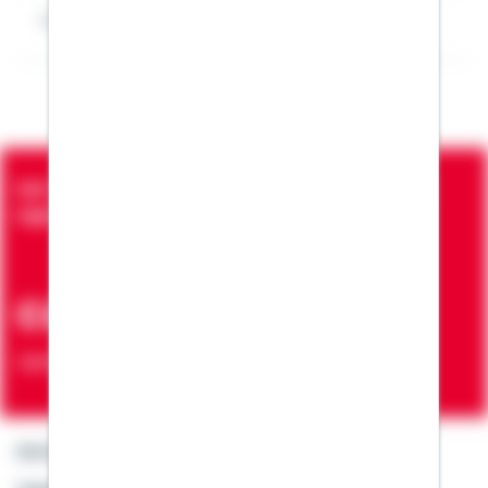
Impressum Michael Ochs
Seit über 90 Jahren bringen wir Menschen in die
eigenen vier Wände
ca. 7 Mio.
Verträge zur Erfüllung von Wohnwünschen
Kontakt