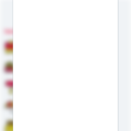
Meine Kompetenzen
Fachgebiete
Bausparen
Baufinanzierung
Modernisierung
Altersvorsorge
Riester