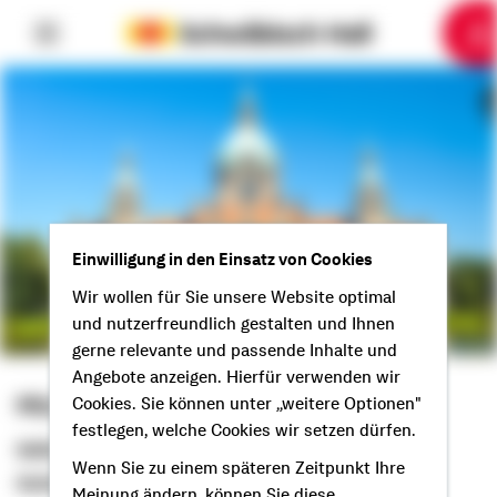
6
10
1
2
3
4
5
7
8
9
Einwilligung in den Einsatz von Cookies
Wir wollen für Sie unsere Website optimal
und nutzerfreundlich gestalten und Ihnen
gerne relevante und passende Inhalte und
Angebote anzeigen. Hierfür verwenden wir
Michael Meyer
Cookies. Sie können unter „weitere Optionen"
festlegen, welche Cookies wir setzen dürfen.
Selbstständiger Berater
Wenn Sie zu einem späteren Zeitpunkt Ihre
Guten Tag aus Salzgitter!
Meinung ändern, können Sie diese