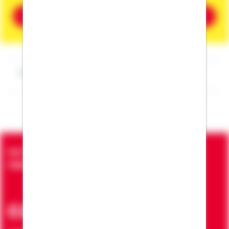
Beratung vereinbaren
Impressum Michael Meyer
Seit über 90 Jahren bringen wir Menschen in die
eigenen vier Wände
ca. 7 Mio.