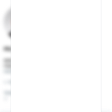
Michael Meyer
Selbstständiger Berater
Mobil:
01522 / 2684445
michaelh.meyer@schwaebisch-hall.de
Auch in schwierigen Zeiten für sie da!
Telefon und Videoberatung möglich!