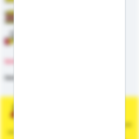
Staatliche Förderung
Anschlussfinanzierung
Sprachen
Deutsch,
Englisch
Sie wünschen eine persönliche und
unverbindliche Beratung?
Dann vereinbaren Sie gleich einen Termin mit
mir.