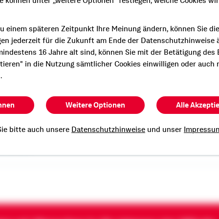
ie können unter „weitere Optionen" festlegen, welche Cookies wi
u einem späteren Zeitpunkt Ihre Meinung ändern, können Sie di
gen jederzeit für die Zukunft am Ende der Datenschutzhinweise 
indestens 16 Jahre alt sind, können Sie mit der Betätigung des
e persönliche und
ptieren" in die Nutzung sämtlicher Cookies einwilligen oder auch 
Beratung?
.
n Termin mit mir.
hnen
Weitere Optionen
Alle Akzepti
ie bitte auch unsere
Datenschutzhinweise
und unser
Impressu
 Obert