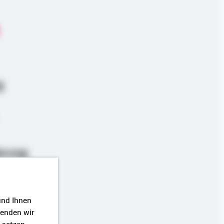
g
erung
und Ihnen
wenden wir