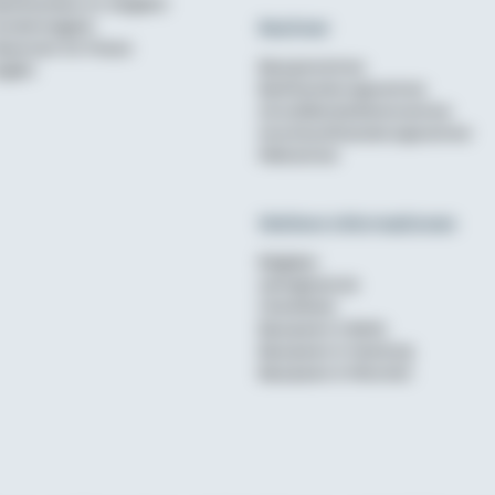
aufinanzierer im Vergleich
Rechner
undenmagazin
ewsroom für Presse
Bausparrechner
nglish
Baufinanzierungsrechner
Annuitätendarlehensrechner
Anschlussfinanzierungsrechner
Mietrechner
Weitere Informationen
Ratgeber
wohnglueck.de
Checklisten
Bausparen in Berlin
Bausparen in Hamburg
Bausparen in München