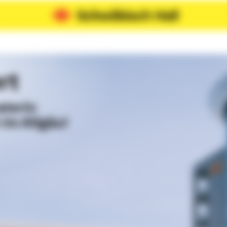
rt
aterin
 im Allgäu!