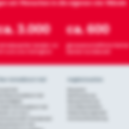
gen wir Menschen in die eigenen vier Wände
ca. 3.000
ca. 600
eimatexperten beraten vor
genossenschaftliche Partner
rt rund ums Wohnglück
Banken bundesweit
ber Schwäbisch Hall
Angebotsseiten
urzportrait
Bausparen
ie Marke Schwäbisch Hall
Baufinanzierung
achhaltigkeit
Bausparförderung
rbeiten bei Schwäbisch Hall
Annuitätendarlehen
erater von A bis Z
Modernisierungskredit
enossenschaftl. Finanzgruppe
Anschlussfinanzierung
ausparkasse im Test