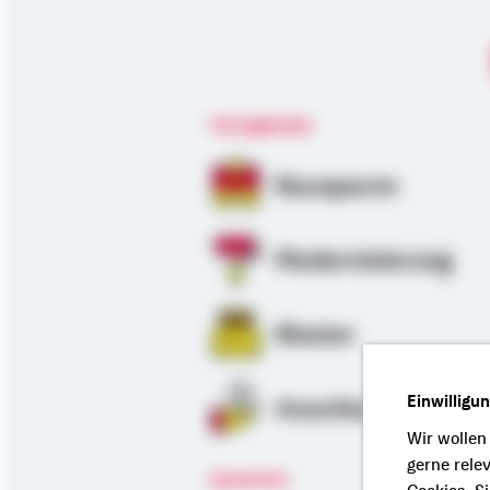
Fachgebiete
Bausparen
Modernisierung
Riester
Einwilligu
Anschlussfinanzie
Wir wollen
gerne rele
Sprachen