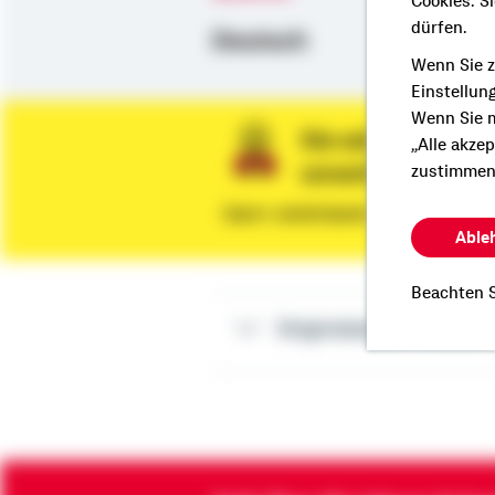
Cookies. S
dürfen.
Deutsch
Wenn Sie z
Einstellun
Wenn Sie m
Sie wünschen ein
„Alle akze
unverbindliche 
zustimmen
Dann vereinbaren Sie gleich eine
Able
Beachten S
Impressum Natalie