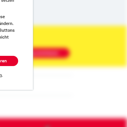
r setzen
ese
ändern.
 Buttons
nicht
Beratung vereinbaren
eren
m
.