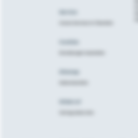
B
K
Service
N
E
Unsere Services im Überblick
Cookies
Einstellungen bearbeiten
Sitemap
Seitenüberblick
Widerruf
Vertrag widerrufen