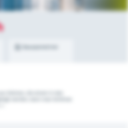
h
Bausparrechner
us Steinen, die einem in den
elegt werden, kann man Schönes
n