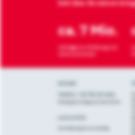
Seit über 90 Jahren brin
ca. 7 Mio.
Verträge zur Erfüllung von
H
Wohnwünschen
O
Kontakt
Ü
Telefon: +49 791 46-4444
K
D
Montag bis Freitag von 8 bis 20 Uhr
N
A
Lob & Kritik
B
G
Ihre Meinung ist uns wichtig
B