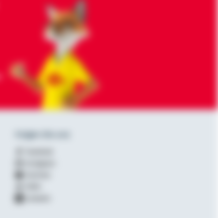
-
Folgen Sie uns
Facebook
Instagram
YouTube
XING
LinkedIn