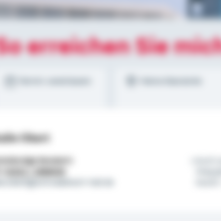
So erreichen Sie mic
Termin vereinbaren
Meine Standorte
alie Obert
tständige Beraterin
Auch a
l:
01522 / 2686026
Weg g
lie.obert@schwaebisch-hall.de
baue