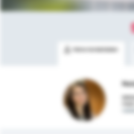
Meine Kontaktdaten
Nat
Selbs
Mobi
nata