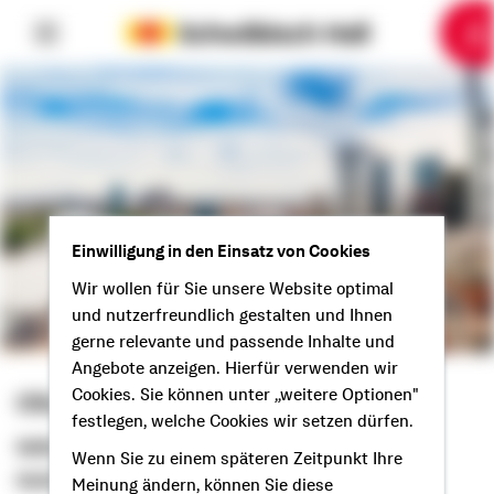
6
10
1
2
3
4
5
7
8
9
Einwilligung in den Einsatz von Cookies
Wir wollen für Sie unsere Website optimal
und nutzerfreundlich gestalten und Ihnen
gerne relevante und passende Inhalte und
Angebote anzeigen. Hierfür verwenden wir
Cookies. Sie können unter „weitere Optionen"
Oliver Thonig
festlegen, welche Cookies wir setzen dürfen.
Selbstständiger Berater
Wenn Sie zu einem späteren Zeitpunkt Ihre
Guten Tag aus Butzbach!
Meinung ändern, können Sie diese