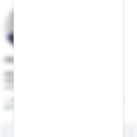
Oliver Thonig
Selbstständiger Berater
Mobil:
01522 / 2684745
oliver.thonig@schwaebisch-hall.de
Wenn besser möglich ist, dann ist gut nicht gut
genug