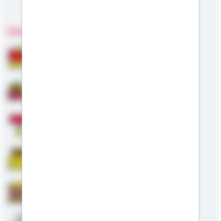
Meine Kompetenzen
Fachgebiete
Bausparen
Baufinanzierung
Modernisierung
Riester
Staatliche Förderung