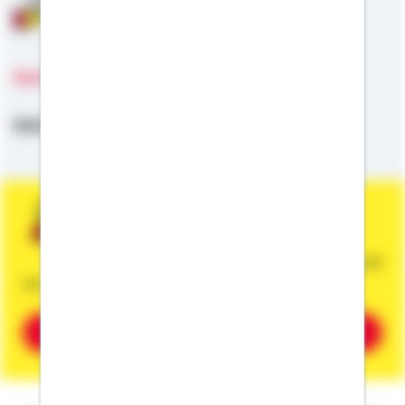
Anschlussfinanzierung
Sprachen
Deutsch
Sie wünschen eine persönliche und
unverbindliche Beratung?
Dann vereinbaren Sie gleich einen Termin mit
mir.
Beratung vereinbaren