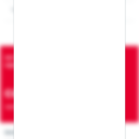
Impressum Oliver Thonig
Seit über 90 Jahren bringen wir Menschen in die
eigenen vier Wände
ca. 7 Mio.
Verträge zur Erfüllung von Wohnwünschen
Kontakt