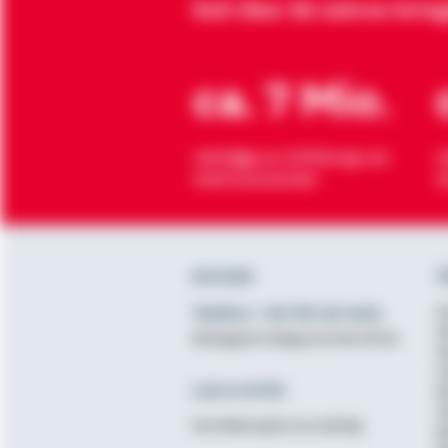
Seit über 90 Jahren brin
ca. 7 Mio.
Verträge zur Erfüllung von
H
Wohnwünschen
O
Kontakt
Ü
Telefon: +49 791 46-4444
K
D
Montag bis Freitag von 8 bis 20 Uhr
N
A
Lob & Kritik
B
G
Ihre Meinung ist uns wichtig
B