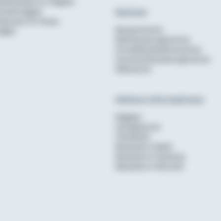
aufinanzierer im Vergleich
Rechner
undenmagazin
ewsroom für Presse
Bausparrechner
nglish
Baufinanzierungsrechner
Annuitätendarlehensrechner
Anschlussfinanzierungsrechner
Mietrechner
Weitere Informationen
Ratgeber
wohnglueck.de
Checklisten
Bausparen in Berlin
Bausparen in Hamburg
Bausparen in München