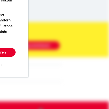
r setzen
ese
ändern.
 Buttons
nicht
Beratung vereinbaren
eren
m
.