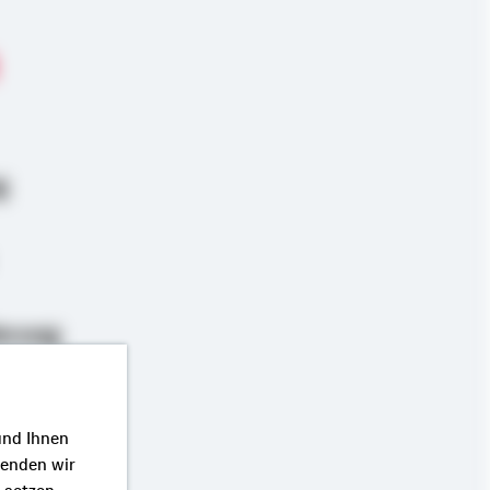
g
erung
und Ihnen
wenden wir