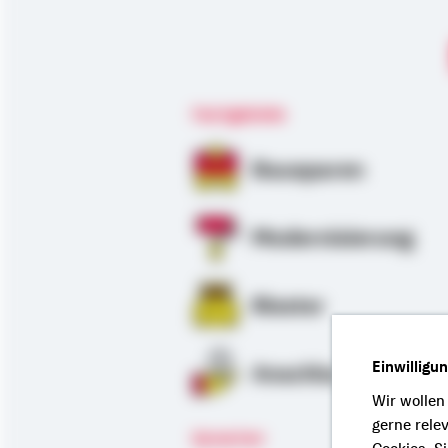
Fachgebiete
Bausparen
Modernisierung
Riester
Einwilligu
Anschlussfinanzie
Wir wollen
gerne rele
Sprachen