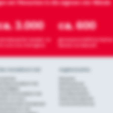
gen wir Menschen in die eigenen vier Wände
ca. 3.000
ca. 600
eimatexperten beraten vor
genossenschaftliche Partner
rt rund ums Wohnglück
Banken bundesweit
ber Schwäbisch Hall
Angebotsseiten
urzportrait
Bausparen
ie Marke Schwäbisch Hall
Baufinanzierung
achhaltigkeit
Bausparförderung
rbeiten bei Schwäbisch Hall
Annuitätendarlehen
erater von A bis Z
Modernisierungskredit
enossenschaftl. Finanzgruppe
Anschlussfinanzierung
ausparkasse im Test