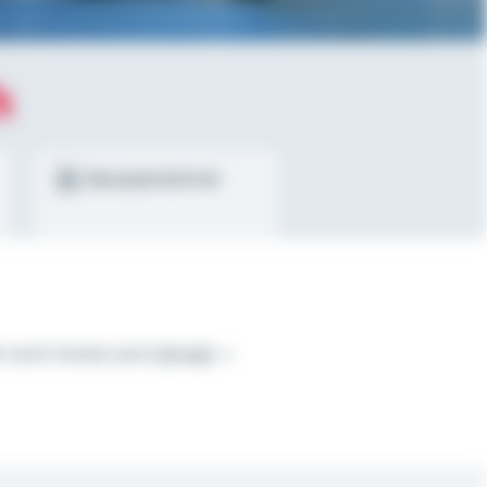
h
Bausparrechner
t noch immer joot jejange