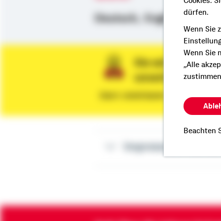
Cookies. S
dürfen.
Deutsch,
Englisch
Wenn Sie z
Einstellun
Wenn Sie m
Sie wünschen ein
„Alle akze
unverbindliche 
zustimmen
Dann vereinbaren Sie gleich eine
Able
Beachten S
Impressum Patrick