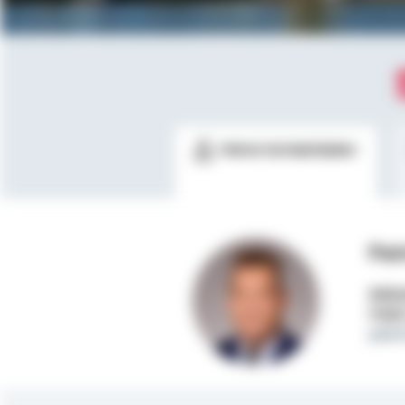
Meine Kontaktdaten
Pat
Selbs
Mobi
patr