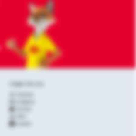
-
Folgen Sie uns
Facebook
Instagram
YouTube
XING
LinkedIn