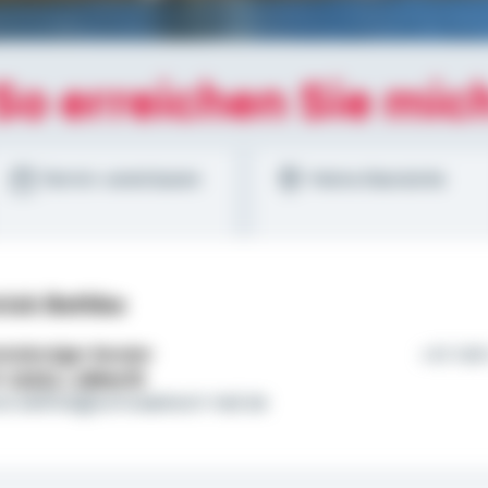
So erreichen Sie mic
Termin vereinbaren
Meine Standorte
rick Bethke
tständiger Berater
Et hät
l:
01522 / 2684478
ick.bethke@schwaebisch-hall.de