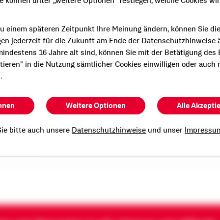
ie können unter „weitere Optionen" festlegen, welche Cookies wi
u einem späteren Zeitpunkt Ihre Meinung ändern, können Sie di
gen jederzeit für die Zukunft am Ende der Datenschutzhinweise 
indestens 16 Jahre alt sind, können Sie mit der Betätigung des
e persönliche und
ptieren" in die Nutzung sämtlicher Cookies einwilligen oder auch 
Beratung?
.
n Termin mit mir.
hnen
Weitere Optionen
Alle Akzepti
ie bitte auch unsere
Datenschutzhinweise
und unser
Impressu
 Bethke