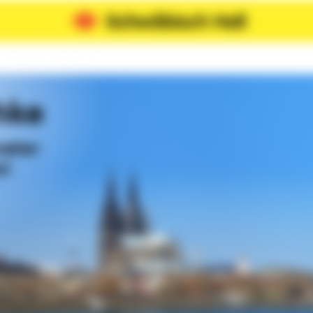
hke
rater
n!