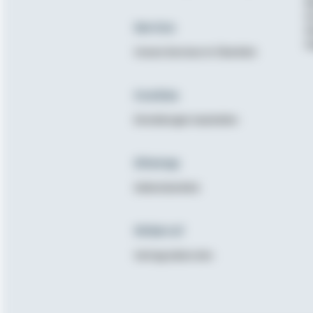
B
K
Service
N
E
Unsere Services im Überblick
Cookies
Einstellungen bearbeiten
Sitemap
Seitenüberblick
Widerruf
Vertrag widerrufen