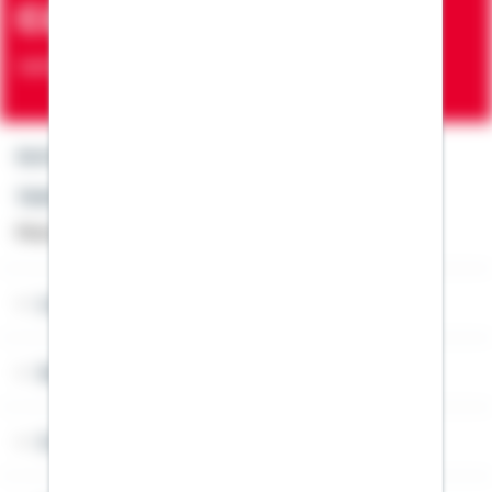
ca. 7 Mio.
Verträge zur Erfüllung von Wohnwünschen
Kontakt
Telefon: +49 791 46-4444
Montag bis Freitag von 8 bis 20 Uhr
Lob & Kritik
Service
Cookies