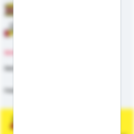
Staatliche Förderung
Anschlussfinanzierung
Sprachen
Deutsch,
Schweizerdeutsch,
Englisch,
Französisch,
Italienisch,
Spanisch
Sie wünschen eine persönliche und
unverbindliche Beratung?