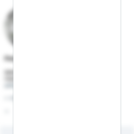
Peter Züger
Selbstständiger Berater
Mobil:
0152 / 22686745
peter.zueger@schwaebisch-hall.de
Ich freue mich auf Sie!