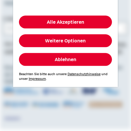
Newsletter
E-Mail-Adresse
Alle Akzeptieren
Bitte E-Mail eingeben
Weitere Optionen
Hier finden Sie
Impressum
, Informationen zum
Datenschutz
,
rechtliche Hinweise
und die
Erklärung zur Barrierefreiheit
.
Ablehnen
Eine starke Gemeinschaft. Zusammen mit den Spezialisten
der Genossenschaftlichen FinanzGruppe Volksbanken
Beachten Sie bitte auch unsere
Datenschutzhinweise
und
unser
Impressum
.
Raiffeisenbanken.
Externer Link: zu Partner Volksbanken Raiffeisenbanken
Externer Link: zu Partner Union Investment
Externer Link: zu Partner Mü
Externer Link: zu Partn
Externer Link:
Externer Link: zu Partner DZ HYP
Externer Link: zu Partner DZ Bank
Externer Link: zu Partner VR Sma
Externer Link: zu Pa
Externer Link: zu Partner Reisebank