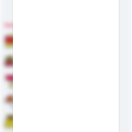
Meine Kompetenzen
Fachgebiete
Bausparen
Baufinanzierung
Modernisierung
Altersvorsorge
Riester