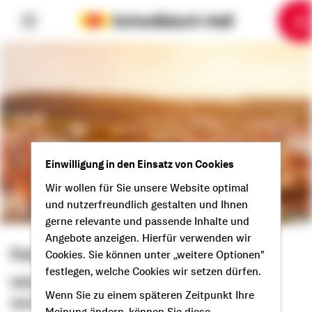
6
10
1
2
3
4
5
7
8
9
Einwilligung in den Einsatz von Cookies
Wir wollen für Sie unsere Website optimal
und nutzerfreundlich gestalten und Ihnen
gerne relevante und passende Inhalte und
Angebote anzeigen. Hierfür verwenden wir
Peter Züger
Cookies. Sie können unter „weitere Optionen"
festlegen, welche Cookies wir setzen dürfen.
Selbstständiger Berater
Wenn Sie zu einem späteren Zeitpunkt Ihre
Guten Tag aus Wiesloch!