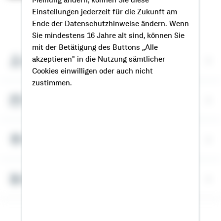
Meinung ändern, können Sie diese
Einstellungen jederzeit für die Zukunft am
So erreichen Sie mich
Ende der Datenschutzhinweise ändern. Wenn
Sie mindestens 16 Jahre alt sind, können Sie
mit der Betätigung des Buttons „Alle
Meine Kontaktdaten
akzeptieren" in die Nutzung sämtlicher
Cookies einwilligen oder auch nicht
zustimmen.
Termin vereinbaren
Meine Standorte
Bausparrechner