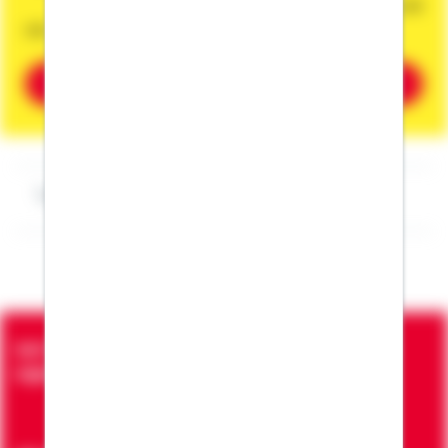
Dann vereinbaren Sie gleich einen Termin mit
mir.
Beratung vereinbaren
Impressum Peter Züger
Seit über 90 Jahren bringen wir Menschen in die
eigenen vier Wände