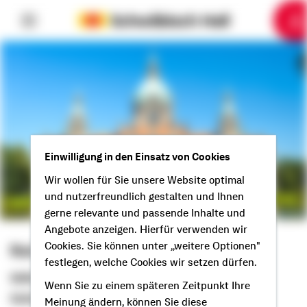
6
10
1
2
3
4
5
7
8
9
Einwilligung in den Einsatz von Cookies
Wir wollen für Sie unsere Website optimal
und nutzerfreundlich gestalten und Ihnen
gerne relevante und passende Inhalte und
Angebote anzeigen. Hierfür verwenden wir
Cookies. Sie können unter „weitere Optionen"
Rainer Beracz
festlegen, welche Cookies wir setzen dürfen.
Selbstständiger Berater
Wenn Sie zu einem späteren Zeitpunkt Ihre
Guten Tag aus Bad Salzdetfurth!
Meinung ändern, können Sie diese