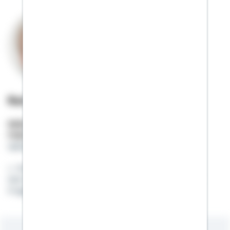
Rainer Beracz
Selbstständiger Berater
Mobil:
01522 / 2686775
rainer.beracz@schwaebisch-hall.de
Schön, dass Sie mich gefunden haben.
Gern stehe ich Ihnen für die Beantwortung Ihrer
Fragen bzw. für eine Beratung zur Verfügung