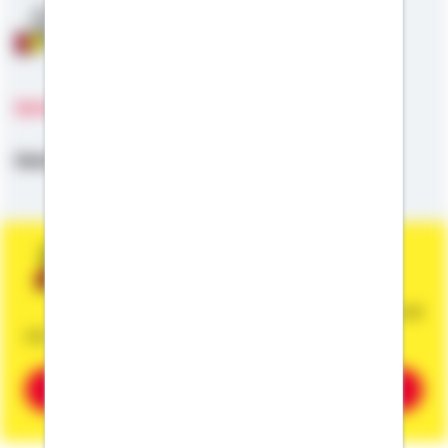
Anschlussfinanzierung
Sprachen
Deutsch
Sie wünschen eine persönliche und
unverbindliche Beratung?
Dann vereinbaren Sie gleich einen Termin mit
mir.
Beratung vereinbaren