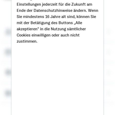
Einstellungen jederzeit für die Zukunft am
Ende der Datenschutzhinweise ändern. Wenn
So erreichen Sie mich
Sie mindestens 16 Jahre alt sind, können Sie
mit der Betätigung des Buttons „Alle
akzeptieren" in die Nutzung sämtlicher
Meine Kontaktdaten
Cookies einwilligen oder auch nicht
zustimmen.
Termin vereinbaren
Meine Standorte
Bausparrechner