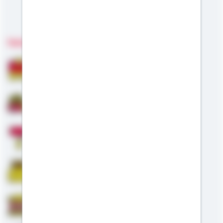
Meine Kompetenzen
Fachgebiete
Bausparen
Baufinanzierung
Modernisierung
Riester
Staatliche Förderung