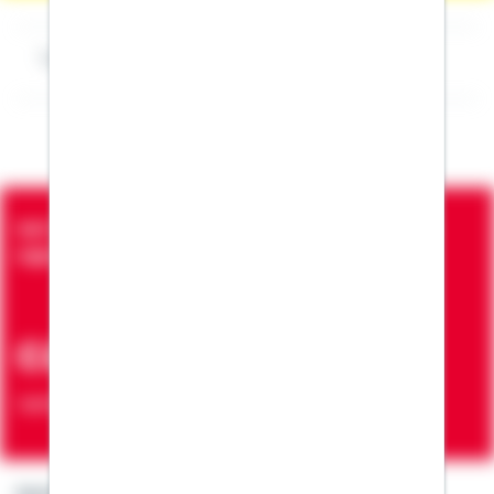
Impressum Rainer Beracz
Seit über 90 Jahren bringen wir Menschen in die
eigenen vier Wände
ca. 7 Mio.
Verträge zur Erfüllung von Wohnwünschen