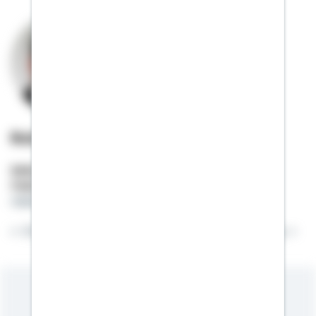
Robert Marx
Selbstständiger Berater
Mobil:
01522 / 2683501
robert.marx@schwaebisch-hall.de
Ein schneller Klick ersetzt keine gute Beratung.
Meine Kompetenzen