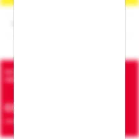
Impressum Robert Marx
Seit über 90 Jahren bringen wir Menschen in die
eigenen vier Wände
ca. 7 Mio.
Verträge zur Erfüllung von Wohnwünschen