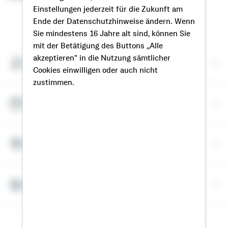
Einstellungen jederzeit für die Zukunft am
So erreichen Sie mich
Ende der Datenschutzhinweise ändern. Wenn
Sie mindestens 16 Jahre alt sind, können Sie
mit der Betätigung des Buttons „Alle
akzeptieren" in die Nutzung sämtlicher
Meine Kontaktdaten
Cookies einwilligen oder auch nicht
zustimmen.
Termin vereinbaren
Meine Standorte
Bausparrechner