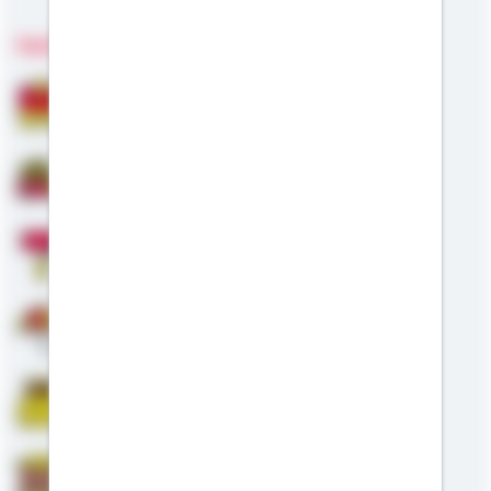
Fachgebiete
Bausparen
Baufinanzierung
Modernisierung
Altersvorsorge
Riester
Staatliche Förderung