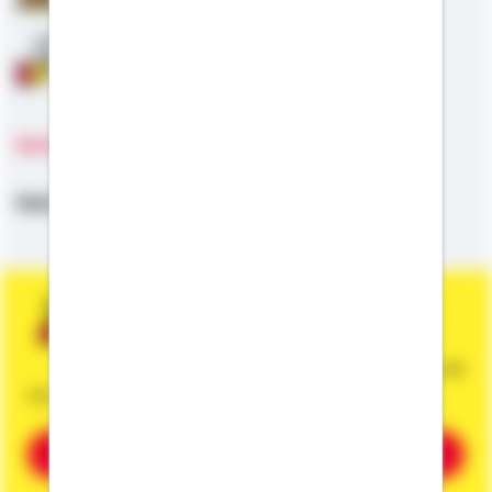
Anschlussfinanzierung
Sprachen
Deutsch
Sie wünschen eine persönliche und
unverbindliche Beratung?
Dann vereinbaren Sie gleich einen Termin mit
mir.
Beratung vereinbaren