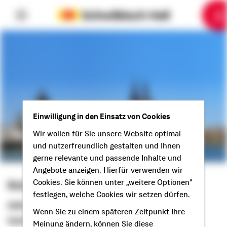
6
10
1
2
3
4
5
7
8
9
Einwilligung in den Einsatz von Cookies
Wir wollen für Sie unsere Website optimal
und nutzerfreundlich gestalten und Ihnen
gerne relevante und passende Inhalte und
Angebote anzeigen. Hierfür verwenden wir
Robert Marx
Cookies. Sie können unter „weitere Optionen"
festlegen, welche Cookies wir setzen dürfen.
Selbstständiger Berater
Wenn Sie zu einem späteren Zeitpunkt Ihre
Guten Tag aus Frechen!
Meinung ändern, können Sie diese