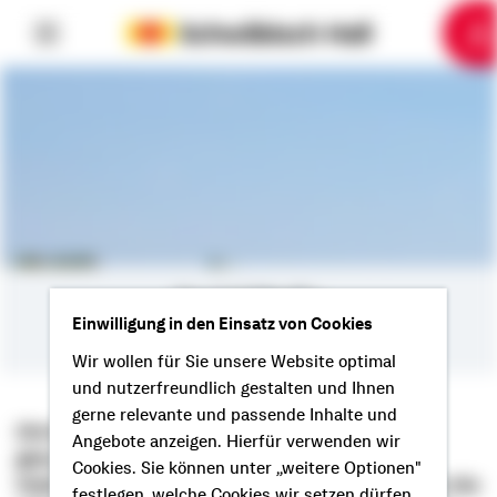
6
10
1
2
3
4
5
7
8
9
Social Media
Einwilligung in den Einsatz von Cookies
Wir wollen für Sie unsere Website optimal
und nutzerfreundlich gestalten und Ihnen
gerne relevante und passende Inhalte und
Die Bausparkasse Schwäbisch Hall lebt den
Angebote anzeigen. Hierfür verwenden wir
genossenschaftlichen Gedanken auch in Social
Cookies. Sie können unter „weitere Optionen"
Media. Vernetzen Sie sich dort mit uns und treten Sie
festlegen, welche Cookies wir setzen dürfen.