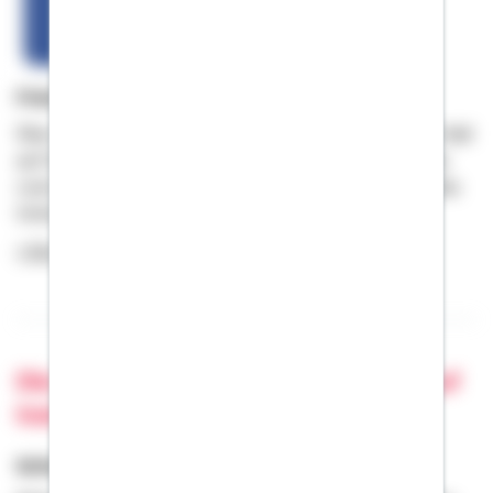
Freunde fürs Leben – werden Sie Fan
Über 50.000 Fans folgen der Bausparkasse Schwäbisch Hall
auf Facebook und sind Teil einer großartigen Community
rund um die Themen Bauen, Wohnen, Finanzieren und das
Unternehmen. Werden Sie Fan und reden Sie mit!
> Zur Bausparkasse Schwäbisch Hall auf Facebook
Die Bausparkasse Schwäbisch Hall auf
Instagram
Schwäbisch Hall in Bildern