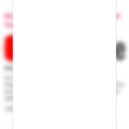
Die Bausparkasse Schwäbisch Hall auf
YouTube
Schwäbisch Hall in bewegten Bildern
Auf unserem YouTube-Channel bekommen Sie einen
bewegten Einblick in unser Unternehmen. Hier erfahren Sie,
verständlich erklärt, wie beispielsweise „Bausparen“ oder
„Wohn-Riester“ funktioniert.
> Zur Bausparkasse Schwäbisch Hall auf YouTube