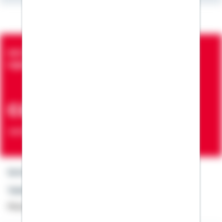
Seit über 90 Jahren bringen wir Menschen in die
eigenen vier Wände
ca. 7 Mio.
Verträge zur Erfüllung von Wohnwünschen
Kontakt
Telefon: +49 791 46-4444
Montag bis Freitag von 8 bis 20 Uhr