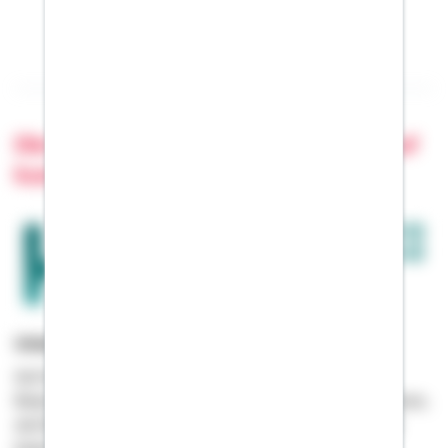
Die Bausparkasse Schwäbisch Hall auf
kununu
Unsere Bewertungen als Arbeitgeber
Auf kununu, der unabhängigen Arbeitgeber-
Bewertungsplattform, können Sie sich darüber informieren,
wie Bewerber oder unsere Mitarbeiter Schwäbisch Hall