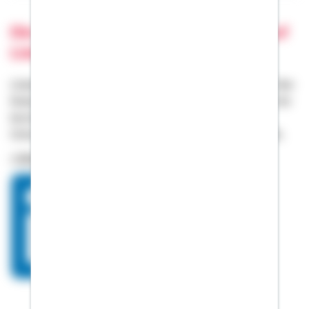
Die Bausparkasse Schwäbisch Hall auf
LinkedIn
LinkedIn ist das größte internationale Berufsnetzwerk. Hier
finden Sie Kollegen und Geschäftskontakte und können Ihr
berufliches Netzwerk ausbauen. Besuchen Sie den
Unternehmensauftritt von Schwäbisch Hall auf LinkedIn.
> Schwäbisch Hall auf LinkedIn