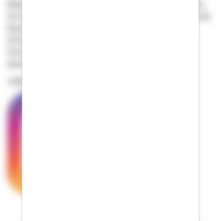
Bilder wecken Emotionen, schaffen Nähe, lassen träumen.
Auf der audiovisuellen Plattform Instagram versorgt Sie die
Bausparkasse Schwäbisch Hall mit Eindrücken und
Informationen aus den Bereichen Bauen, Wohnen und
Einrichten. Jetzt Schwäbisch Hall auf Instagram
abonnieren.
> Zur Bausparkasse Schwäbisch Hall auf Instagram