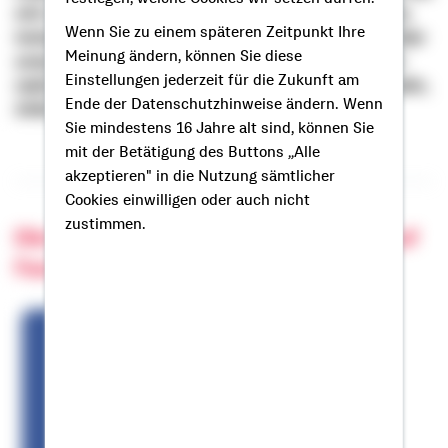
mit uns in den Dialog. Sie finden uns auf Facebook,
Wenn Sie zu einem späteren Zeitpunkt Ihre
Instagram und YouTube. Hier erfahren Sie mehr über
Meinung ändern, können Sie diese
unser Unternehmen. Als Top-Arbeitgeber sind wir
Einstellungen jederzeit für die Zukunft am
natürlich auch auf den Karriereplattformen LinkedIn,
Ende der Datenschutzhinweise ändern. Wenn
XING und kununu vertreten.
Sie mindestens 16 Jahre alt sind, können Sie
mit der Betätigung des Buttons „Alle
akzeptieren" in die Nutzung sämtlicher
Cookies einwilligen oder auch nicht
zustimmen.
Die Bausparkasse Schwäbisch Hall auf
Facebook