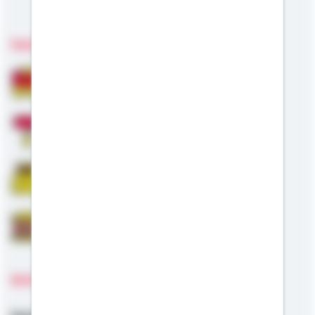
Meine Kompetenzen
Fachgebiete
Bausparen
Modernisierung
Riester
Staatliche Förderung
Sprachen