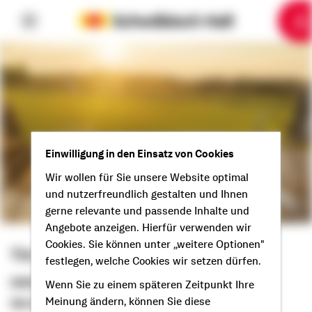
6
10
1
2
3
4
5
7
8
9
Einwilligung in den Einsatz von Cookies
Wir wollen für Sie unsere Website optimal
und nutzerfreundlich gestalten und Ihnen
gerne relevante und passende Inhalte und
Angebote anzeigen. Hierfür verwenden wir
Cookies. Sie können unter „weitere Optionen"
Tim Heinig
festlegen, welche Cookies wir setzen dürfen.
Selbstständiger Berater
Wenn Sie zu einem späteren Zeitpunkt Ihre
Meinung ändern, können Sie diese
Servus aus Schwandorf!