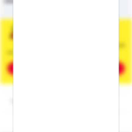
Deutsch,
Englisch
Sie wünschen eine persönliche und
unverbindliche Beratung?
Dann vereinbaren Sie gleich einen Termin mit
mir.
Beratung vereinbaren
Impressum Tim Heinig