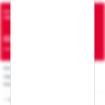
Seit über 90 Jahren bringen wir Menschen in die
eigenen vier Wände
ca. 7 Mio.
Verträge zur Erfüllung von Wohnwünschen
Kontakt
Telefon: +49 791 46-4444
Montag bis Freitag von 8 bis 20 Uhr
Lob & Kritik