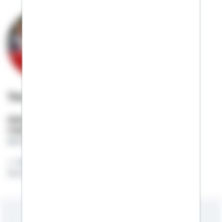
Tim Heinig
Selbstständiger Berater
Mobil:
0152 / 22684062
tim.heinig@schwaebisch-hall.de
Ein Problem ist halb gelöst, wenn es klar
formuliert ist.