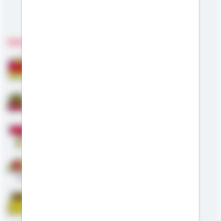
Meine Kompetenzen
Fachgebiete
Bausparen
Baufinanzierung
Modernisierung
Altersvorsorge
Riester