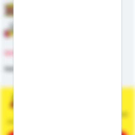
Staatliche Förderung
Anschlussfinanzierung
Sprachen
Deutsch,
Englisch
Sie wünschen eine persönliche und
unverbindliche Beratung?
Dann vereinbaren Sie gleich einen Termin mit
mir.