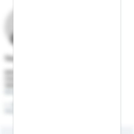
Timo Leiska
Selbstständiger Berater
Mobil:
01522 / 2684758
Telefon:
08333 / 920162
timo.leiska@schwaebisch-hall.de
Jede Finanzierung ist so individuell wie der
Mensch selber.