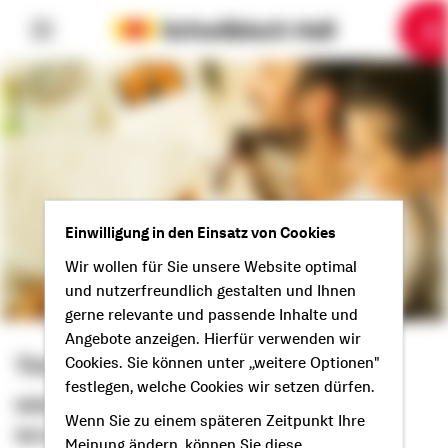
6
10
1
2
3
4
5
7
8
9
Einwilligung in den Einsatz von Cookies
Wir wollen für Sie unsere Website optimal
und nutzerfreundlich gestalten und Ihnen
gerne relevante und passende Inhalte und
Angebote anzeigen. Hierfür verwenden wir
Timo Leiska
Cookies. Sie können unter „weitere Optionen"
festlegen, welche Cookies wir setzen dürfen.
Selbstständiger Berater
Wenn Sie zu einem späteren Zeitpunkt Ihre
Servus aus Babenhausen!
Meinung ändern, können Sie diese