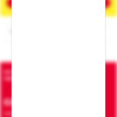
Beratung vereinbaren
Impressum Timo Leiska
Seit über 90 Jahren bringen wir Menschen in die
eigenen vier Wände
ca. 7 Mio.
Verträge zur Erfüllung von Wohnwünschen