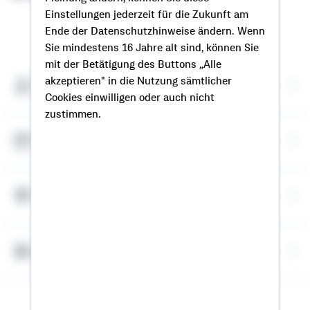
Einstellungen jederzeit für die Zukunft am
So erreichen Sie mich
Ende der Datenschutzhinweise ändern. Wenn
Sie mindestens 16 Jahre alt sind, können Sie
mit der Betätigung des Buttons „Alle
akzeptieren" in die Nutzung sämtlicher
Meine Kontaktdaten
Cookies einwilligen oder auch nicht
zustimmen.
Termin vereinbaren
Meine Standorte
Bausparrechner