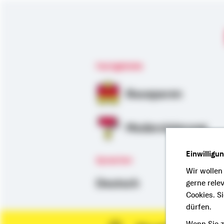
Fachgebiete
Bausparen
Modernisierung
Einwilligu
Sprachen
Wir wollen
Deutsch
gerne rele
Cookies. S
dürfen.