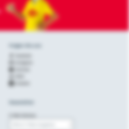
-
Folgen Sie uns
Facebook
Instagram
YouTube
XING
LinkedIn
Newsletter
E-Mail-Adresse