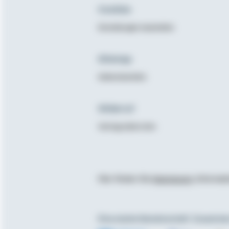
Cookies
Einstellungen bearbeiten
Sitemap
Seitenüberblick
Widerruf
Vertrag widerrufen
Hier finden Sie
Impressum
, Informa
Eine starke Gemeinschaft. Zusammen