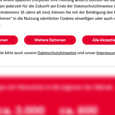
u einem späteren Zeitpunkt Ihre Meinung ändern, können Sie di
e persönliche und
gen jederzeit für die Zukunft am Ende der Datenschutzhinweise 
Beratung?
indestens 16 Jahre alt sind, können Sie mit der Betätigung des
ptieren" in die Nutzung sämtlicher Cookies einwilligen oder auch 
n Termin mit mir.
.
hnen
Weitere Optionen
Alle Akzepti
er Neuthinger
ie bitte auch unsere
Datenschutzhinweise
und unser
Impressu
gen wir Menschen in die eigenen vier Wände
ca. 3.000
ca. 600