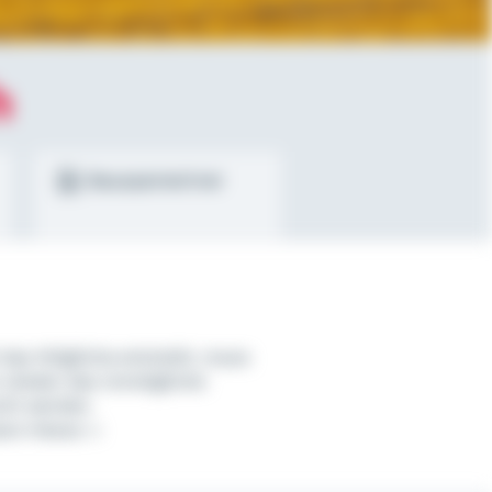
h
Bausparrechner
das Mögliche entsteht, muss
 wieder das Unmögliche
cht werden.
nn Hesse