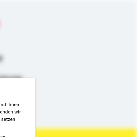
g
zierung
und Ihnen
wenden wir
r setzen