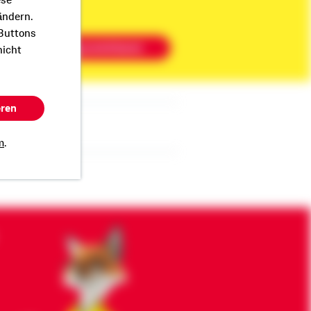
ese
ändern.
 Buttons
Beratung vereinbaren
nicht
eren
m
.