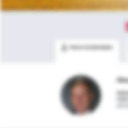
Meine Kontaktdaten
Ale
Selbs
Mobi
alex