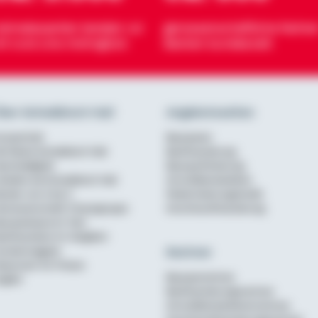
eimatexperten beraten vor
genossenschaftliche Partner
rt rund ums Wohnglück
Banken bundesweit
ber Schwäbisch Hall
Angebotsseiten
urzportrait
Bausparen
ie Marke Schwäbisch Hall
Baufinanzierung
achhaltigkeit
Bausparförderung
rbeiten bei Schwäbisch Hall
Annuitätendarlehen
erater von A bis Z
Modernisierungskredit
enossenschaftl. Finanzgruppe
Anschlussfinanzierung
ausparkasse im Test
aufinanzierer im Vergleich
Rechner
undenmagazin
ewsroom für Presse
Bausparrechner
nglish
Baufinanzierungsrechner
Annuitätendarlehensrechner