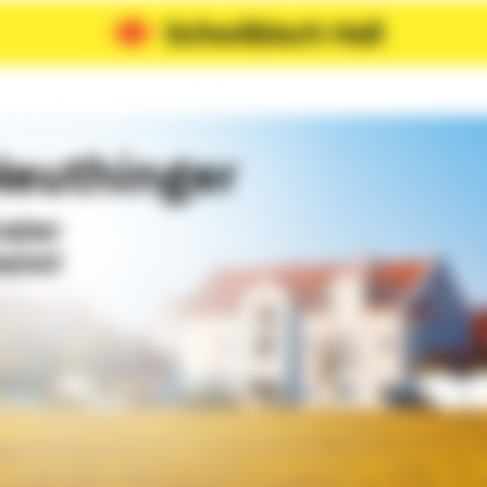
Neuthinger
rater
heim!