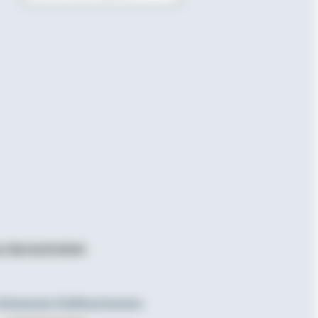
Bitte E-Mail eingeben
r Barrierefreiheit
.
olksbanken Raiffeisenbanken.