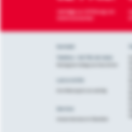
Verträge zur Erfüllung von
H
Wohnwünschen
O
Kontakt
Ü
Telefon: +49 791 46-4444
K
D
Montag bis Freitag von 8 bis 20 Uhr
N
A
Lob & Kritik
B
G
Ihre Meinung ist uns wichtig
B
B
K
Service
N
E
Unsere Services im Überblick