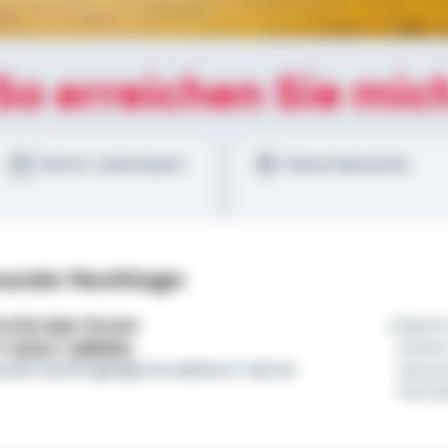
So erreichen Sie mic
Termin vereinbaren
Meine Standorte
xander Neuthinger
tständiger Berater
Damit 
l:
01522 / 2686554
immer
ander.neuthinger@schwaebisch-hall.de
versu
Herma