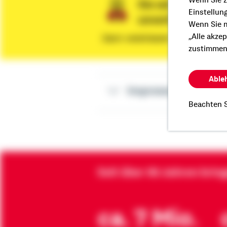
Wenn Sie z
Sie wünschen ein
Einstellun
unverbindliche 
Wenn Sie m
„Alle akze
Dann vereinbaren Sie gleich eine
zustimmen
Able
Impressum Alexand
Beachten S
Seit über 90 Jahren brin
ca. 7 Mio.