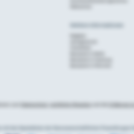
Anschlussfinanzierungsrechner
Mietrechner
Weitere Informationen
Ratgeber
wohnglueck.de
Checklisten
Bausparen in Berlin
Bausparen in Hamburg
Bausparen in München
tionen zum
Datenschutz
,
rechtliche Hinweise
und die
Erklärung zu
 mit den Spezialisten der Genossenschaftlichen FinanzGruppe V